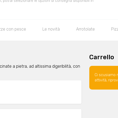
 potrai selezionare le opzioni di consegna disponibili in
zze con pesce
Le novità
Arrotolate
Piz
Carrello
nate a pietra, ad altissima digeribilità, con
Ci scusiamo 
attività, ripr