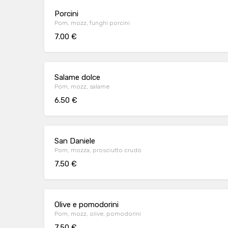
Porcini
Pom, mozz, funghi porcini
7.00 €
Salame dolce
Pom, mozz, salame
6.50 €
San Daniele
Pom, mozza, prosciutto crudo
7.50 €
Olive e pomodorini
Pom, mozz, olive, pomodorini
7.50 €