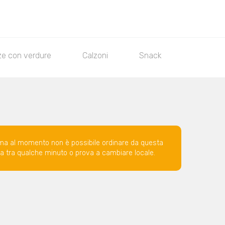
ze con verdure
Calzoni
Snack
Insalato
ma al momento non è possibile ordinare da questa
ova tra qualche minuto o prova a cambiare locale.