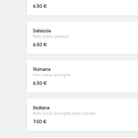
6.50 €
Salsiccia
Pom, mozz, salsiccia
6.50 €
Romana
Pom, mozz, acciughe
6.50 €
Siciliana
Pom, mozz, acciughe, olive, capperi
7.50 €