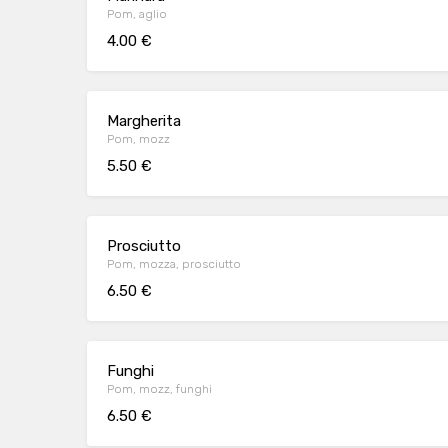
Pom, aglio
4.00 €
Margherita
Pom, mozz
5.50 €
Prosciutto
Pom, mozza, prosciutto
6.50 €
Funghi
Pom, mozz, funghi
6.50 €