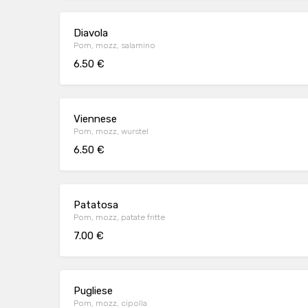
Diavola
Pom, mozz, salamino
6.50 €
Viennese
Pom, mozz, wurstel
6.50 €
Patatosa
Pom, mozz, patate fritte
7.00 €
Pugliese
Pom, mozz, cipolla