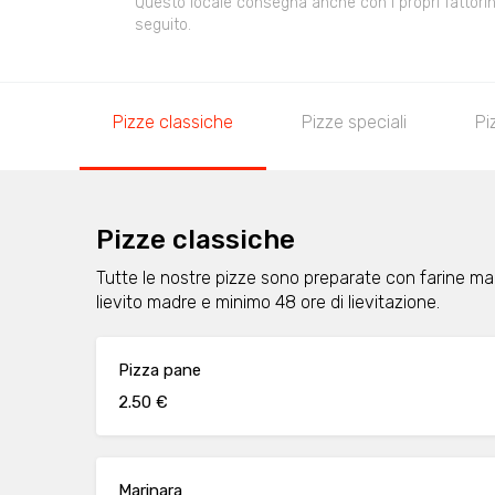
Questo locale consegna anche con i propri fattorini,
seguito.
Pizze classiche
Pizze speciali
Pi
Pizze classiche
Tutte le nostre pizze sono preparate con farine maci
lievito madre e minimo 48 ore di lievitazione.
Pizza pane
2.50 €
Marinara