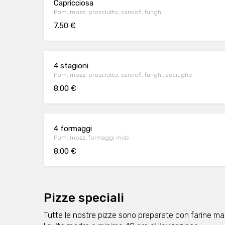
Capricciosa
Pom, mozz, prosciutto, carciofi, funghi
7.50 €
4 stagioni
Pom, mozz, prosciutto, carciofi, funghi, acciughe
8.00 €
4 formaggi
Pom, mozz, formaggi misti
8.00 €
Pizze speciali
Tutte le nostre pizze sono preparate con farine maci