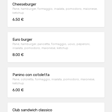
Cheeseburger
Pane, hamburger, formaggio, insalata, pomodoro, maionese,
ketchup
6.50 €
Euro burger
Pane, hamburger, pancetta, formaggio, uovo, peperoni,
insalata, pomodoro, maionese, ketchup
8.00 €
Panino con cotoletta
Pane, cotoletta, formaggio, insalata, pomodoro, maionese,
ketchup
6.00 €
Club sandwich classico