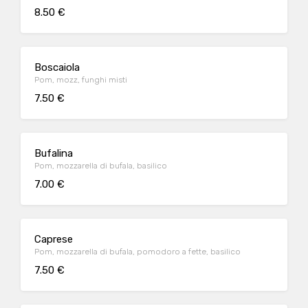
8.50 €
Boscaiola
Pom, mozz, funghi misti
7.50 €
Bufalina
Pom, mozzarella di bufala, basilico
7.00 €
Caprese
Pom, mozzarella di bufala, pomodoro a fette, basilico
7.50 €