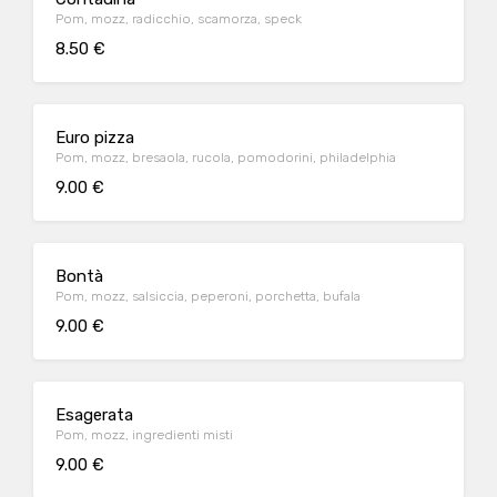
Pom, mozz, radicchio, scamorza, speck
8.50 €
Euro pizza
Pom, mozz, bresaola, rucola, pomodorini, philadelphia
9.00 €
Bontà
Pom, mozz, salsiccia, peperoni, porchetta, bufala
9.00 €
Esagerata
Pom, mozz, ingredienti misti
9.00 €