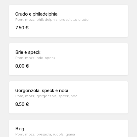
Crudo e philadelphia
Pom, mozz, philadelphia, prosciutto crudo
7.50 €
Brie e speck
Pom, mozz, brie, speck
8.00 €
Gorgonzola, speck e noci
Pom, mozz, gorgonzola, speck, noci
8.50 €
B.r.g.
Pom, mozz, bresaola, rucola, grana