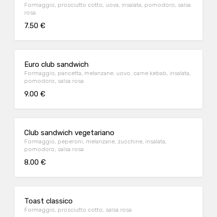
Formaggio, prosciutto cotto, uova, insalata, pomodoro, salsa
rosa
7.50 €
Euro club sandwich
Formaggio, pancetta, melanzane, uovo, carne kebab, insalata,
pomodoro, salsa rosa
9.00 €
Club sandwich vegetariano
Formaggio, peperoni, melanzane, zucchine, insalata,
pomodoro, salsa rosa
8.00 €
Toast classico
Formaggio, prosciutto cotto, salsa rosa