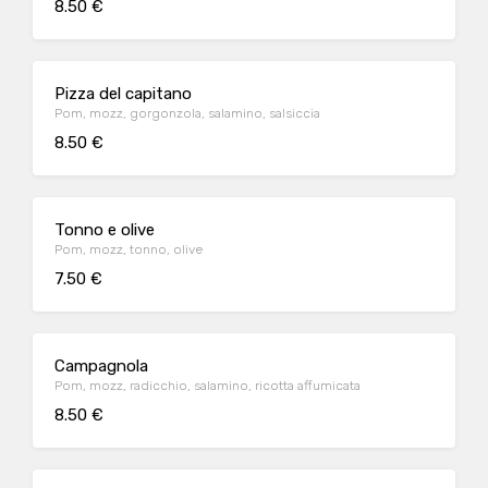
8.50 €
Pizza del capitano
Pom, mozz, gorgonzola, salamino, salsiccia
8.50 €
Tonno e olive
Pom, mozz, tonno, olive
7.50 €
Campagnola
Pom, mozz, radicchio, salamino, ricotta affumicata
8.50 €