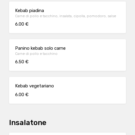
Kebab piadina
Carne di pollo e tacchino, insalata, cipolla, pomodoro, salse
6.00 €
Panino kebab solo carne
Carne di pollo e tacchino
6.50 €
Kebab vegetariano
6.00 €
Insalatone