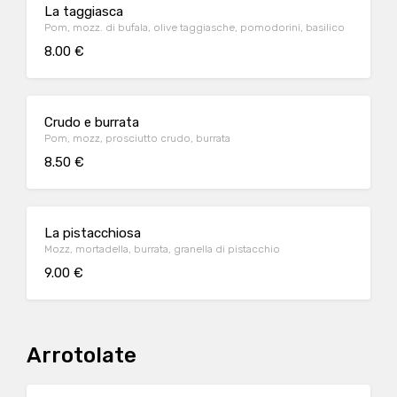
La taggiasca
Pom, mozz. di bufala, olive taggiasche, pomodorini, basilico
8.00 €
Crudo e burrata
Pom, mozz, prosciutto crudo, burrata
8.50 €
La pistacchiosa
Mozz, mortadella, burrata, granella di pistacchio
9.00 €
Arrotolate