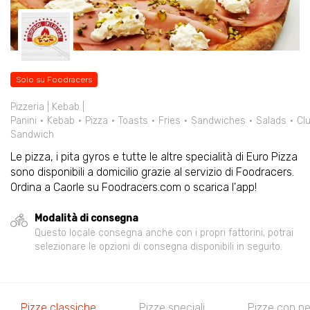
Solo su Foodracers
Pizzeria | Kebab |
Panini
Kebab
Pizza
Toasts
Fries
Sandwiches
Salads
Cl
Sandwich
Le pizza, i pita gyros e tutte le altre specialità di Euro Pizza
sono disponibili a domicilio grazie al servizio di Foodracers.
Ordina a Caorle su Foodracers.com o scarica l'app!
Modalità di consegna
Questo locale consegna anche con i propri fattorini, potrai
selezionare le opzioni di consegna disponibili in seguito.
Pizze classiche
Pizze speciali
Pizze con p