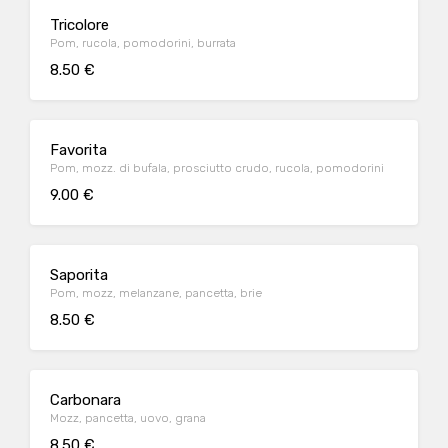
Tricolore
Pom, rucola, pomodorini, burrata
8.50 €
Favorita
Pom, mozz. di bufala, prosciutto crudo, rucola, pomodorini
9.00 €
Saporita
Pom, mozz, melanzane, pancetta, brie
8.50 €
Carbonara
Mozz, pancetta, uovo, grana
8.50 €