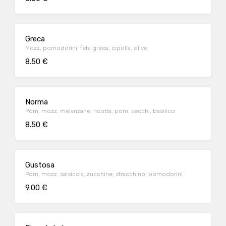
Greca
Mozz, pomodorini, feta greca, cipolla, olive
8.50 €
Norma
Pom, mozz, melanzane, ricotta, pom. secchi, basilico
8.50 €
Gustosa
Pom, mozz, salsiccia, zucchine, stracchino, pomodorini
9.00 €