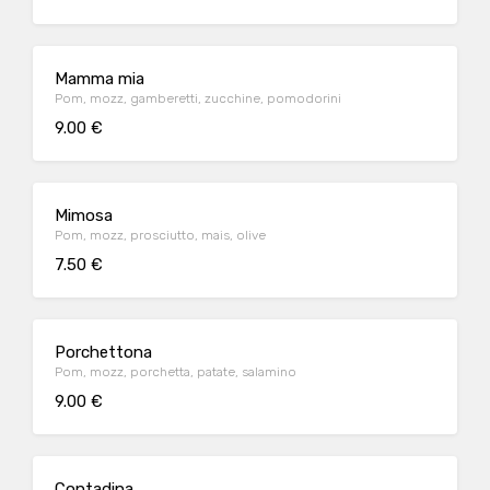
Mamma mia
Pom, mozz, gamberetti, zucchine, pomodorini
9.00 €
Mimosa
Pom, mozz, prosciutto, mais, olive
7.50 €
Porchettona
Pom, mozz, porchetta, patate, salamino
9.00 €
Contadina