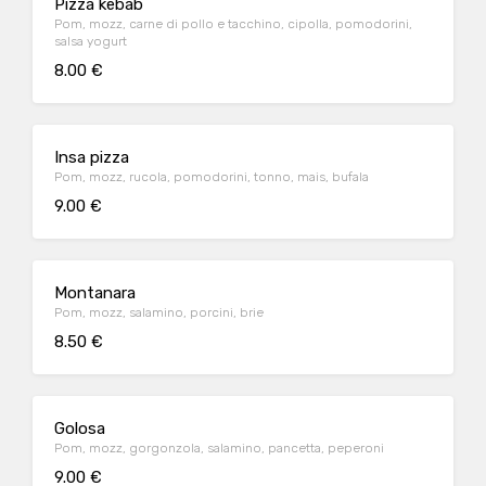
Pizza kebab
Pom, mozz, carne di pollo e tacchino, cipolla, pomodorini,
salsa yogurt
8.00 €
Insa pizza
Pom, mozz, rucola, pomodorini, tonno, mais, bufala
9.00 €
Montanara
Pom, mozz, salamino, porcini, brie
8.50 €
Golosa
Pom, mozz, gorgonzola, salamino, pancetta, peperoni
9.00 €