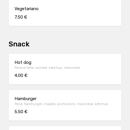
Vegetariano
7.50 €
Snack
Hot dog
Pane al latte, wurstel, ketchup, maionese
4.00 €
Hamburger
Pane, hamburger, insalata, pomodoro, maionese, ketchup
5.50 €