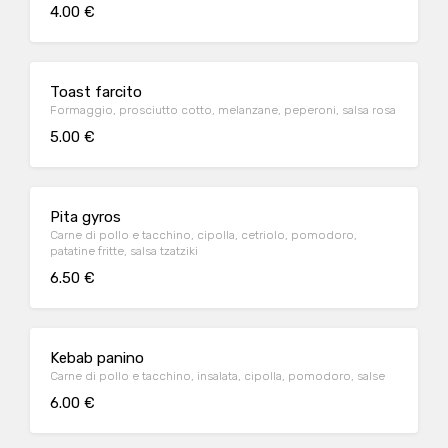
4.00 €
Toast farcito
Formaggio, prosciutto cotto, melanzane, peperoni, salsa rosa
5.00 €
Pita gyros
Carne di pollo e tacchino, cipolla, cetriolo, pomodoro,
patatine fritte, salsa tzatziki
6.50 €
Kebab panino
Carne di pollo e tacchino, insalata, cipolla, pomodoro, salse
6.00 €