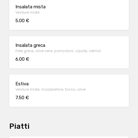
Insalata mista
Verdure miste
5.00 €
Insalata greca
Feta greca, olive nere, pomodoro, cipolla, cetrioli
6.00 €
Estiva
Verdure miste, mozzarelline, tonno, olive
7.50 €
Piatti