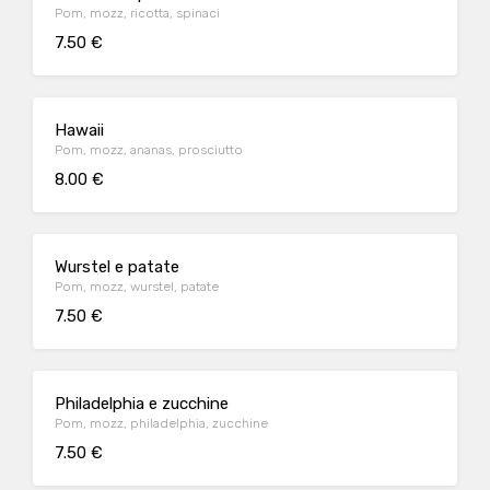
Pom, mozz, ricotta, spinaci
7.50 €
Hawaii
Pom, mozz, ananas, prosciutto
8.00 €
Wurstel e patate
Pom, mozz, wurstel, patate
7.50 €
Philadelphia e zucchine
Pom, mozz, philadelphia, zucchine
7.50 €