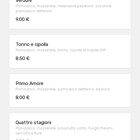
Verdure
Pomodoro, mozzarella, melanzane,peperoni, zucchine,
pomodoro datterino
9.00 €
Tonno e cipolla
Pomodoro, mozzarella, tonno, cipolla di tropea IGP
8.50 €
Primo Amore
Pomodoro, mozzarella, pomodoro datterino, basilico
8.00 €
Quattro stagioni
Pomodoro, mozzarella, prosciutto cotto, funghi freschi,
carciofo a fiore