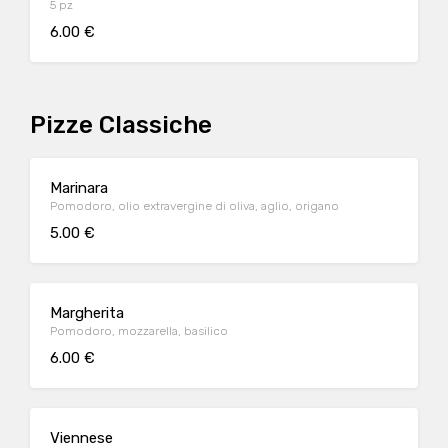
5 pz
6.00 €
Pizze Classiche
Marinara
Pomodoro, olio extravergine di oliva, aglio, origano
5.00 €
Margherita
Pomodoro, mozzarella, basilico
6.00 €
Viennese