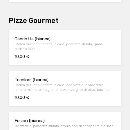
Pizze Gourmet
Caorlotta (bianca)
Crema di zucchine fatta in casa, pancetta stufata, grana
padano DOP
10.00 €
Tricolore (bianca)
Crema di zucchine fatta in casa, dadolata di pomodoro
ramato marinato in aglio, olio extravergine di oliva, basilico
10.00 €
Fusion (bianca)
Mozzarella, pancetta stufata, emulsione di senape/miele, noci