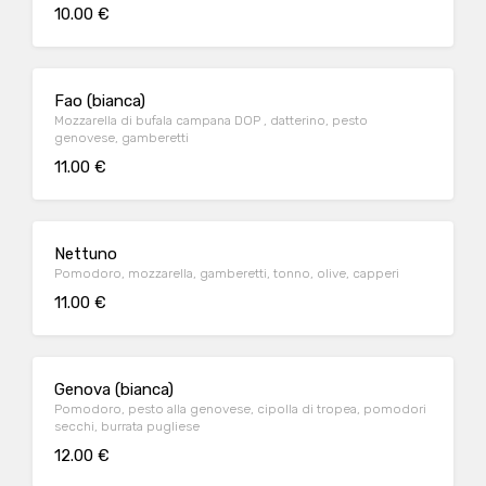
10.00 €
Fao (bianca)
Mozzarella di bufala campana DOP , datterino, pesto
genovese, gamberetti
11.00 €
Nettuno
Pomodoro, mozzarella, gamberetti, tonno, olive, capperi
11.00 €
Genova (bianca)
Pomodoro, pesto alla genovese, cipolla di tropea, pomodori
secchi, burrata pugliese
12.00 €