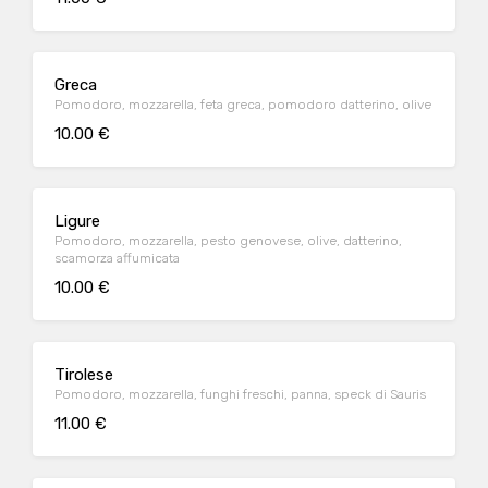
Greca
Pomodoro, mozzarella, feta greca, pomodoro datterino, olive
10.00 €
Ligure
Pomodoro, mozzarella, pesto genovese, olive, datterino,
scamorza affumicata
10.00 €
Tirolese
Pomodoro, mozzarella, funghi freschi, panna, speck di Sauris
11.00 €