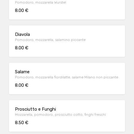
Pomodoro, mozzarella Wurstel
8.00 €
Diavola
Pomodoro, mozzarella, salamino piccante
8.00 €
Salame
Pomodoro, mozzarella fiordilatte, salame Milano non piccante
8.00 €
Prosciutto e Funghi
Mozzarella, pomodoro, prosciutto cotto, finghi freschi
8.50 €