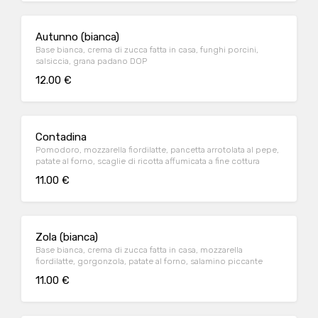
Autunno (bianca)
Base bianca, crema di zucca fatta in casa, funghi porcini,
salsiccia, grana padano DOP
12.00 €
Contadina
Pomodoro, mozzarella fiordilatte, pancetta arrotolata al pepe,
patate al forno, scaglie di ricotta affumicata a fine cottura
11.00 €
Zola (bianca)
Base bianca, crema di zucca fatta in casa, mozzarella
fiordilatte, gorgonzola, patate al forno, salamino piccante
11.00 €