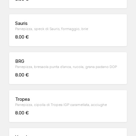
Sauris
Panepizza, speck di Sauris, formaggio, brie
8.00 €
BRG
Panepizza, bresaola punta d'anca, rucola, grana padano DOP
8.00 €
Tropea
Panepizza, cipolla di Tropea IGP caramellata, acciughe
8.00 €