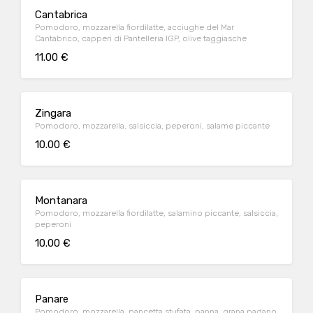
Cantabrica
Pomodoro, mozzarella fiordilatte, acciughe del Mar
Cantabrico, capperi di Pantelleria IGP, olive taggiasche
11.00 €
Zingara
Pomodoro, mozzarella, salsiccia, peperoni, salame piccante
10.00 €
Montanara
Pomodoro, mozzarella fiordilatte, salamino piccante, salsiccia,
peperoni
10.00 €
Panare
Pomodoro, mozzarella, pancetta stufata, panna, grana padano