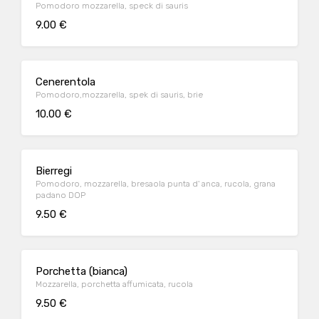
Pomodoro mozzarella, speck di sauris
9.00 €
Cenerentola
Pomodoro,mozzarella, spek di sauris, brie
10.00 €
Bierregi
Pomodoro, mozzarella, bresaola punta d' anca, rucola, grana
padano DOP
9.50 €
Porchetta (bianca)
Mozzarella, porchetta affumicata, rucola
9.50 €