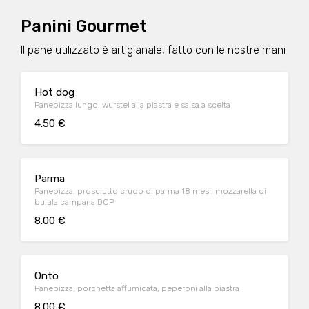
Panini Gourmet
Il pane utilizzato è artigianale, fatto con le nostre mani
Hot dog
Panepizza lungo, wurstel alla piastra e salsa a scelta
4.50 €
Parma
Panepizza, prosciutto crudo di parma 18 mesi, mozzarella di
bufala campana DOP
8.00 €
Onto
Panepizza, porchetta affumicata, peperoni alla piastra
8.00 €