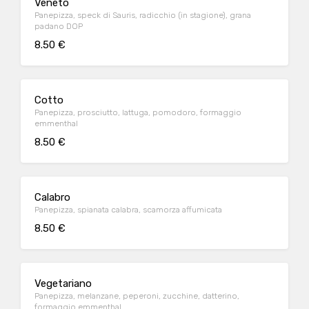
Veneto
Panepizza, speck di Sauris, radicchio (in stagione), grana
padano DOP
8.50 €
Cotto
Panepizza, prosciutto, lattuga, pomodoro, formaggio
emmenthal
8.50 €
Calabro
Panepizza, spianata calabra, scamorza affumicata
8.50 €
Vegetariano
Panepizza, melanzane, peperoni, zucchine, datterino,
formaggio emmenthal