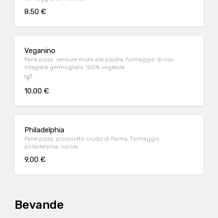
8.50 €
Veganino
Pane pizza, verdure miste alla piastra, formaggio di riso
integrale germogliato 100% vegetale
10.00 €
Philadelphia
Pane pizza, prosciutto crudo di Parma, formaggio
philadelphia, rucola
9.00 €
Bevande