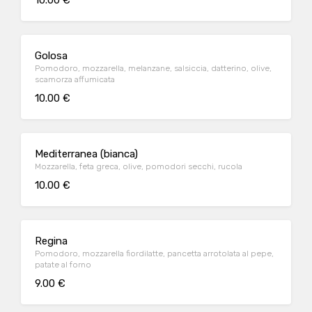
10.00 €
Golosa
Pomodoro, mozzarella, melanzane, salsiccia, datterino, olive,
scamorza affumicata
10.00 €
Mediterranea (bianca)
Mozzarella, feta greca, olive, pomodori secchi, rucola
10.00 €
Regina
Pomodoro, mozzarella fiordilatte, pancetta arrotolata al pepe,
patate al forno
9.00 €