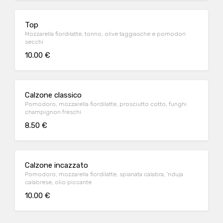
Top
Mozzarella fiordilatte, tonno, olive taggiasche e pomodori
secchi
10.00 €
Calzone classico
Pomodoro, mozzarella fiordilatte, prosciutto cotto, funghi
champignon freschi
8.50 €
Calzone incazzato
Pomodoro, mozzarella fiordilatte, spianata calabra, 'nduja
calabrese, olio piccante
10.00 €