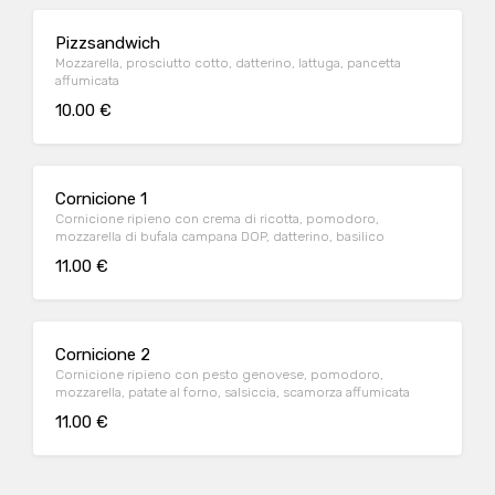
Pizzsandwich
Mozzarella, prosciutto cotto, datterino, lattuga, pancetta
affumicata
10.00 €
Cornicione 1
Cornicione ripieno con crema di ricotta, pomodoro,
mozzarella di bufala campana DOP, datterino, basilico
11.00 €
Cornicione 2
Cornicione ripieno con pesto genovese, pomodoro,
mozzarella, patate al forno, salsiccia, scamorza affumicata
11.00 €