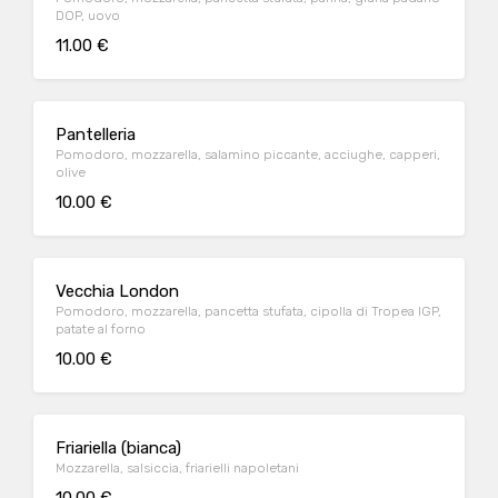
DOP, uovo
11.00 €
Pantelleria
Pomodoro, mozzarella, salamino piccante, acciughe, capperi,
olive
10.00 €
Vecchia London
Pomodoro, mozzarella, pancetta stufata, cipolla di Tropea IGP,
patate al forno
10.00 €
Friariella (bianca)
Mozzarella, salsiccia, friarielli napoletani