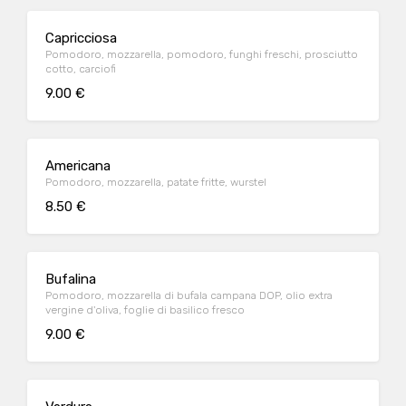
Capricciosa
Pomodoro, mozzarella, pomodoro, funghi freschi, prosciutto
cotto, carciofi
9.00 €
Americana
Pomodoro, mozzarella, patate fritte, wurstel
8.50 €
Bufalina
Pomodoro, mozzarella di bufala campana DOP, olio extra
vergine d'oliva, foglie di basilico fresco
9.00 €