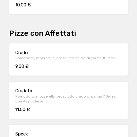
10.00 €
Pizze con Affettati
Crudo
Pomodoro, mozzarella, prosciutto crudo di parma 18 mesi
9.00 €
Crudata
Pomodoro, mozzerella, prosciutto crudo di parma (18mesi)
burrata pugliese
11.00 €
Speck