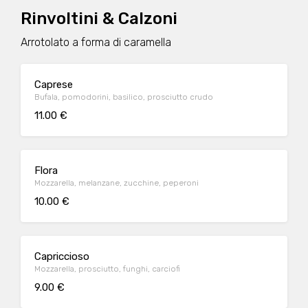
Rinvoltini & Calzoni
Arrotolato a forma di caramella
Caprese
Bufala, pomodorini, basilico, prosciutto crudo
11.00 €
Flora
Mozzarella, melanzane, zucchine, peperoni
10.00 €
Capriccioso
Mozzarella, prosciutto, funghi, carciofi
9.00 €