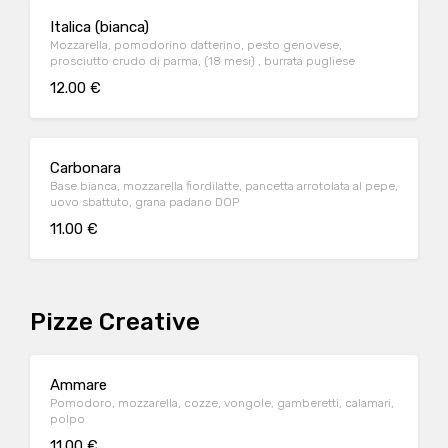
Italica (bianca)
Mozzarella, pomodorino datterino, pesto genovese,
prosciutto crudo di parma, (18 mesi) , burrata pugliese
12.00 €
Carbonara
Base bianca, mozzarella fiordilatte, pancetta arrotolata al pepe,
uovo sbattuto, grana padano DOP
11.00 €
Pizze Creative
Ammare
Pomodoro, mozzarella, cozze, vongole, gamberetti, calamari,
polpo
11.00 €