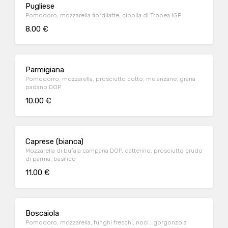
Pugliese
Pomodoro, mozzarella fiordilatte, cipolla di Tropea IGP
8.00 €
Parmigiana
Pomodorro, mozzarella, prosciutto cotto, melanzane, grana
padano DOP
10.00 €
Caprese (bianca)
Mozzarella di bufala campana DOP, datterino, prosciutto crudo
di parma, basilico
11.00 €
Boscaiola
Pomodoro, mozzarella, funghi freschi, noci , gorgonzola