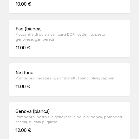
10.00 €
Fao (bianca)
Mozzarella di bufala campana DOP , datterino, pesto
genovese, gamberetti
11.00 €
Nettuno
Pomodoro, mozzarella, gamberetti, tonno, olive, capperi
11.00 €
Genova (bianca)
Pomodoro, pesto alla genovese, cipolla di tropea, pomodori
secchi, burrata pugliese
12.00 €