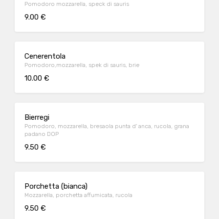
Pomodoro mozzarella, speck di sauris
9.00 €
Cenerentola
Pomodoro,mozzarella, spek di sauris, brie
10.00 €
Bierregi
Pomodoro, mozzarella, bresaola punta d' anca, rucola, grana
padano DOP
9.50 €
Porchetta (bianca)
Mozzarella, porchetta affumicata, rucola
9.50 €