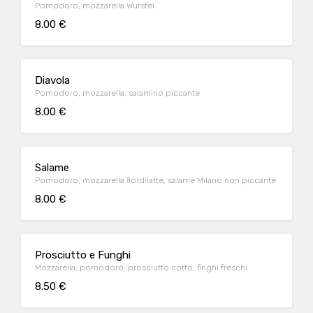
Pomodoro, mozzarella Wurstel
8.00 €
Diavola
Pomodoro, mozzarella, salamino piccante
8.00 €
Salame
Pomodoro, mozzarella fiordilatte, salame Milano non piccante
8.00 €
Prosciutto e Funghi
Mozzarella, pomodoro, prosciutto cotto, finghi freschi
8.50 €