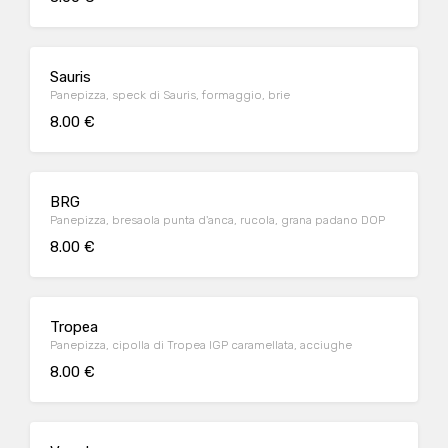
Sauris
Panepizza, speck di Sauris, formaggio, brie
8.00 €
BRG
Panepizza, bresaola punta d'anca, rucola, grana padano DOP
8.00 €
Tropea
Panepizza, cipolla di Tropea IGP caramellata, acciughe
8.00 €