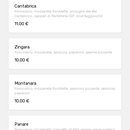
Cantabrica
Pomodoro, mozzarella fiordilatte, acciughe del Mar
Cantabrico, capperi di Pantelleria IGP, olive taggiasche
11.00 €
Zingara
Pomodoro, mozzarella, salsiccia, peperoni, salame piccante
10.00 €
Montanara
Pomodoro, mozzarella fiordilatte, salamino piccante, salsiccia,
peperoni
10.00 €
Panare
Pomodoro, mozzarella, pancetta stufata, panna, grana padano