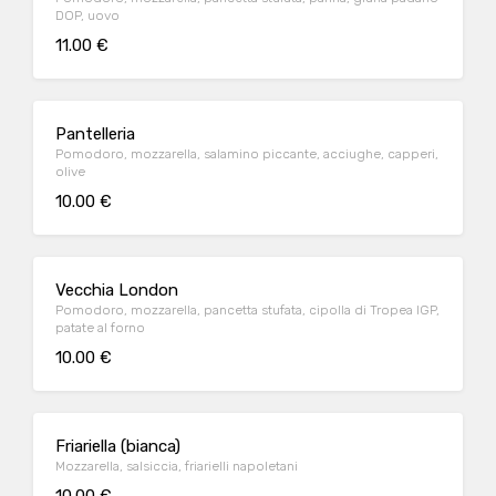
DOP, uovo
11.00 €
Pantelleria
Pomodoro, mozzarella, salamino piccante, acciughe, capperi,
olive
10.00 €
Vecchia London
Pomodoro, mozzarella, pancetta stufata, cipolla di Tropea IGP,
patate al forno
10.00 €
Friariella (bianca)
Mozzarella, salsiccia, friarielli napoletani