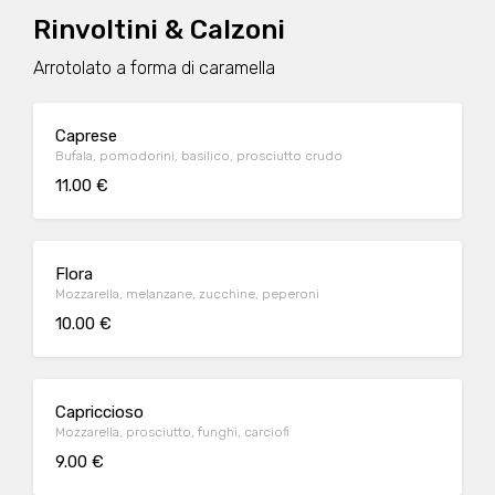
Rinvoltini & Calzoni
Arrotolato a forma di caramella
Caprese
Bufala, pomodorini, basilico, prosciutto crudo
11.00 €
Flora
Mozzarella, melanzane, zucchine, peperoni
10.00 €
Capriccioso
Mozzarella, prosciutto, funghi, carciofi
9.00 €