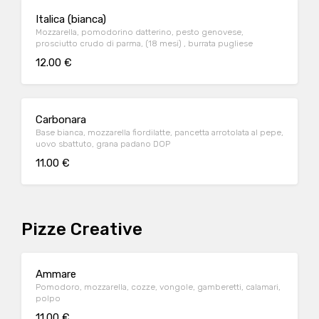
Italica (bianca)
Mozzarella, pomodorino datterino, pesto genovese,
prosciutto crudo di parma, (18 mesi) , burrata pugliese
12.00 €
Carbonara
Base bianca, mozzarella fiordilatte, pancetta arrotolata al pepe,
uovo sbattuto, grana padano DOP
11.00 €
Pizze Creative
Ammare
Pomodoro, mozzarella, cozze, vongole, gamberetti, calamari,
polpo
11.00 €