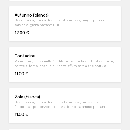
Autunno (bianca)
Base bianca, crema di zucca fatta in casa, funghi porcini,
salsiccia, grana padano DOP
12.00 €
Contadina
Pomodoro, mozzarella fiordilatte, pancetta arrotolata al pepe,
patate al forno, scaglie di ricotta affumicata a fine cottura
11.00 €
Zola (bianca)
Base bianca, crema di zucca fatta in casa, mozzarella
fiordilatte, gorgonzola, patate al forno, salamino piccante
11.00 €