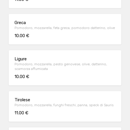
Greca
Pomodoro, mozzarella, feta greca, pomodoro datterino, olive
10.00 €
Ligure
Pomodoro, mozzarella, pesto genovese, olive, datterino,
scamorza affumicata
10.00 €
Tirolese
Pomodoro, mozzarella, funghi freschi, panna, speck di Sauris
11.00 €