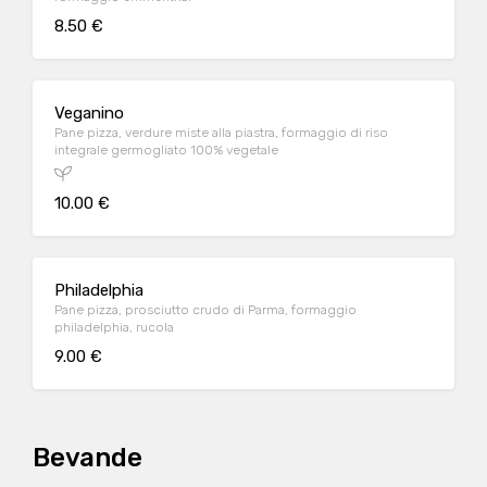
8.50 €
Veganino
Pane pizza, verdure miste alla piastra, formaggio di riso
integrale germogliato 100% vegetale
10.00 €
Philadelphia
Pane pizza, prosciutto crudo di Parma, formaggio
philadelphia, rucola
9.00 €
Bevande