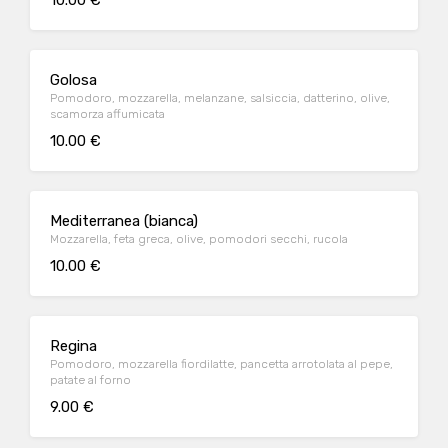
10.00 €
Golosa
Pomodoro, mozzarella, melanzane, salsiccia, datterino, olive,
scamorza affumicata
10.00 €
Mediterranea (bianca)
Mozzarella, feta greca, olive, pomodori secchi, rucola
10.00 €
Regina
Pomodoro, mozzarella fiordilatte, pancetta arrotolata al pepe,
patate al forno
9.00 €