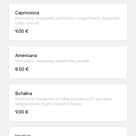
Capricciosa
Pomodoro, mozzarella, pomodoro, funghi freschi, prosciutto
cotto, carciofi
9.00 €
Americana
Pomodoro, mozzarella, patate fritte, wurstel
8.50 €
Bufalina
Pomodoro, mozzarella di bufala campana DOP, olio extra
vergine d'oliva, foglie di basilico fresco
9.00 €