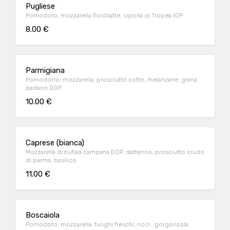
Pugliese
Pomodoro, mozzarella fiordilatte, cipolla di Tropea IGP
8.00 €
Parmigiana
Pomodorro, mozzarella, prosciutto cotto, melanzane, grana
padano DOP
10.00 €
Caprese (bianca)
Mozzarella di bufala campana DOP, datterino, prosciutto crudo
di parma, basilico
11.00 €
Boscaiola
Pomodoro, mozzarella, funghi freschi, noci , gorgonzola