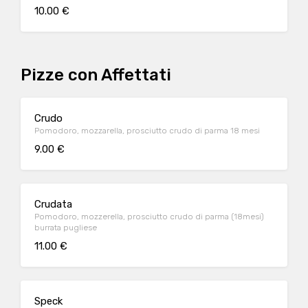
10.00 €
Pizze con Affettati
Crudo
Pomodoro, mozzarella, prosciutto crudo di parma 18 mesi
9.00 €
Crudata
Pomodoro, mozzerella, prosciutto crudo di parma (18mesi)
burrata pugliese
11.00 €
Speck