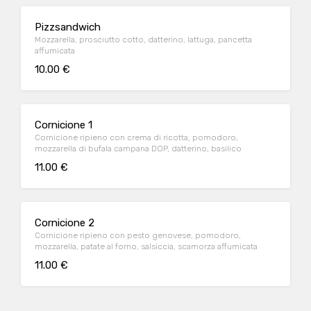
Pizzsandwich
Mozzarella, prosciutto cotto, datterino, lattuga, pancetta
affumicata
10.00 €
Cornicione 1
Cornicione ripieno con crema di ricotta, pomodoro,
mozzarella di bufala campana DOP, datterino, basilico
11.00 €
Cornicione 2
Cornicione ripieno con pesto genovese, pomodoro,
mozzarella, patate al forno, salsiccia, scamorza affumicata
11.00 €