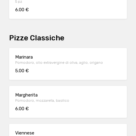
5 pz
6.00 €
Pizze Classiche
Marinara
Pomodoro, olio extravergine di oliva, aglio, origano
5.00 €
Margherita
Pomodoro, mozzarella, basilico
6.00 €
Viennese