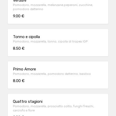
Verdure
Pomodoro, mozzarella, melanzane,peperoni, zucchine,
pomodoro datterino
9.00 €
Tonno e cipolla
Pomodoro, mozzarella, tonno, cipolla di tropea IGP
8.50 €
Primo Amore
Pomodoro, mozzarella, pomodoro datterino, basilico
8.00 €
Quattro stagioni
Pomodoro, mozzarella, prosciutto cotto, funghi freschi,
carciofo a fiore