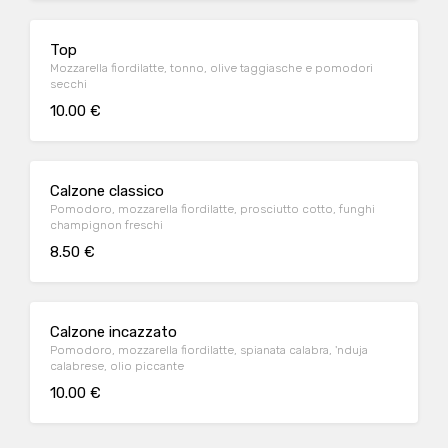
Top
Mozzarella fiordilatte, tonno, olive taggiasche e pomodori
secchi
10.00 €
Calzone classico
Pomodoro, mozzarella fiordilatte, prosciutto cotto, funghi
champignon freschi
8.50 €
Calzone incazzato
Pomodoro, mozzarella fiordilatte, spianata calabra, 'nduja
calabrese, olio piccante
10.00 €