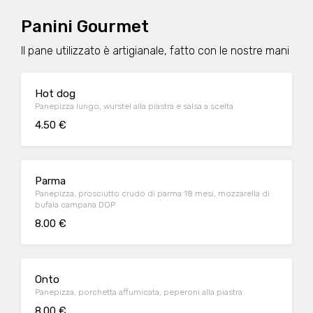
Panini Gourmet
Il pane utilizzato è artigianale, fatto con le nostre mani
Hot dog
Panepizza lungo, wurstel alla piastra e salsa a scelta
4.50 €
Parma
Panepizza, prosciutto crudo di parma 18 mesi, mozzarella di
bufala campana DOP
8.00 €
Onto
Panepizza, porchetta affumicata, peperoni alla piastra
8.00 €