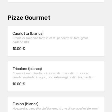
Pizze Gourmet
Caorlotta (bianca)
Crema di zucchine fatta in casa, pancetta stufata, grana
padano DOP
10.00 €
Tricolore (bianca)
Crema di zucchine fatta in casa, dadolata di pomodoro
ramato marinato in aglio, olio extravergine di oliva, basilico
10.00 €
Fusion (bianca)
Mozzarella, pancetta stufata, emulsione di senape/miele, noci