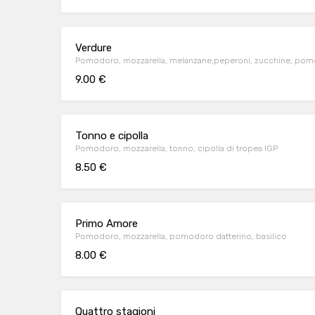
Verdure
Pomodoro, mozzarella, melanzane,peperoni, zucchine, pom
9.00 €
Tonno e cipolla
Pomodoro, mozzarella, tonno, cipolla di tropea IGP
8.50 €
Primo Amore
Pomodoro, mozzarella, pomodoro datterino, basilico
8.00 €
Quattro stagioni