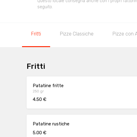
Questo locale consegna anche con i propri fattorini,
seguito.
Fritti
Pizze Classiche
Pizze con A
Fritti
Patatine fritte
250 gr
4.50 €
Patatine rustiche
5.00 €