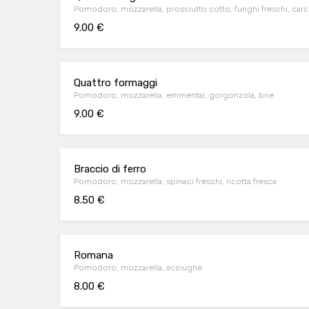
Pomodoro, mozzarella, prosciutto cotto, funghi freschi, carci
9.00 €
Quattro formaggi
Pomodoro, mozzarella, emmental, gorgonzola, brie
9.00 €
Braccio di ferro
Pomodoro, mozzarella, spinaci freschi, ricotta fresca
8.50 €
Romana
Pomodoro, mozzarella, acciughe
8.00 €