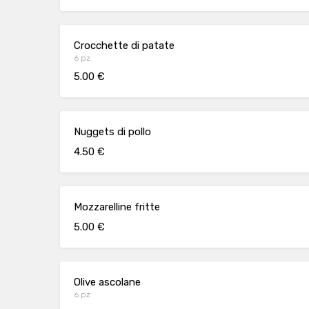
Crocchette di patate
6 pz
5.00 €
Nuggets di pollo
4.50 €
Mozzarelline fritte
5.00 €
Olive ascolane
6 pz