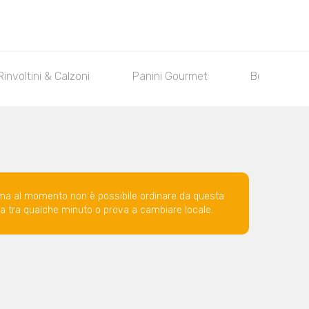
Rinvoltini & Calzoni
Panini Gourmet
Bevande
ma al momento non è possibile ordinare da questa
ova tra qualche minuto o prova a cambiare locale.