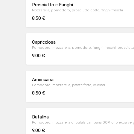
Prosciutto e Funghi
Mozzarella, pomodoro, prosciutto cotto, finghi freschi
8.50 €
Capricciosa
Pomodoro, mozzarella, pomodoro, funghi freschi, prosciutto 
9.00 €
Americana
Pomodoro, mozzarella, patate fritte, wurstel
8.50 €
Bufalina
Pomodoro, mozzarella di bufala campana DOP, olio extra vergin
9.00 €