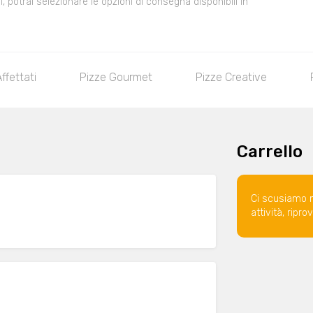
 potrai selezionare le opzioni di consegna disponibili in
ffettati
Pizze Gourmet
Pizze Creative
Carrello
Ci scusiamo 
attività, ripr