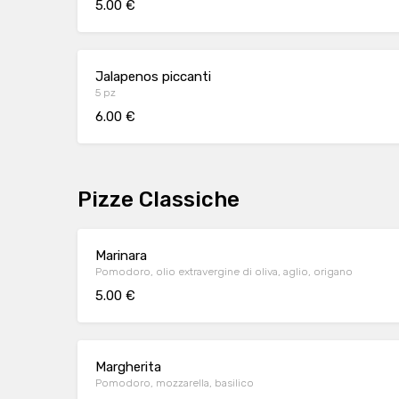
5.00 €
Jalapenos piccanti
5 pz
6.00 €
Pizze Classiche
Marinara
Pomodoro, olio extravergine di oliva, aglio, origano
5.00 €
Margherita
Pomodoro, mozzarella, basilico