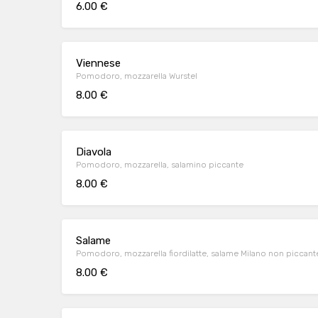
6.00 €
Viennese
Pomodoro, mozzarella Wurstel
8.00 €
Diavola
Pomodoro, mozzarella, salamino piccante
8.00 €
Salame
Pomodoro, mozzarella fiordilatte, salame Milano non piccant
8.00 €