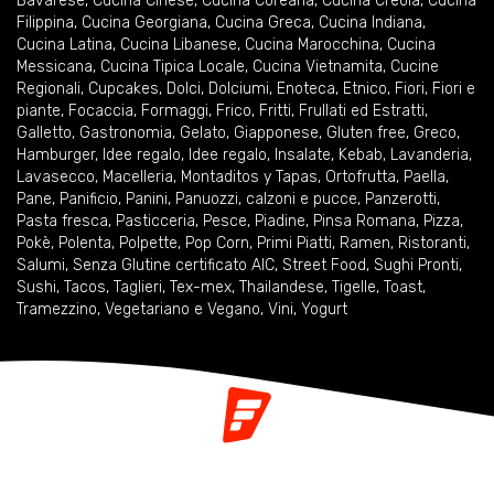
Bavarese
,
Cucina Cinese
,
Cucina Coreana
,
Cucina Creola
,
Cucina
Filippina
,
Cucina Georgiana
,
Cucina Greca
,
Cucina Indiana
,
Cucina Latina
,
Cucina Libanese
,
Cucina Marocchina
,
Cucina
Messicana
,
Cucina Tipica Locale
,
Cucina Vietnamita
,
Cucine
Regionali
,
Cupcakes
,
Dolci
,
Dolciumi
,
Enoteca
,
Etnico
,
Fiori
,
Fiori e
piante
,
Focaccia
,
Formaggi
,
Frico
,
Fritti
,
Frullati ed Estratti
,
Galletto
,
Gastronomia
,
Gelato
,
Giapponese
,
Gluten free
,
Greco
,
Hamburger
,
Idee regalo
,
Idee regalo
,
Insalate
,
Kebab
,
Lavanderia
,
Lavasecco
,
Macelleria
,
Montaditos y Tapas
,
Ortofrutta
,
Paella
,
Pane
,
Panificio
,
Panini
,
Panuozzi, calzoni e pucce
,
Panzerotti
,
Pasta fresca
,
Pasticceria
,
Pesce
,
Piadine
,
Pinsa Romana
,
Pizza
,
Pokè
,
Polenta
,
Polpette
,
Pop Corn
,
Primi Piatti
,
Ramen
,
Ristoranti
,
Salumi
,
Senza Glutine certificato AIC
,
Street Food
,
Sughi Pronti
,
Sushi
,
Tacos
,
Taglieri
,
Tex-mex
,
Thailandese
,
Tigelle
,
Toast
,
Tramezzino
,
Vegetariano e Vegano
,
Vini
,
Yogurt