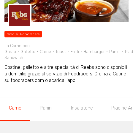
Solo su Foodracers
La Carne con
Gusto
Galletto
Carne
Toast
Fritti
Hamburger
Panini
Piad
Sandwich
Costine, galletto e altre specialità di Reebs sono disponibili
a domicilio grazie al servizio di Foodracers. Ordina a Caorle
su foodracers.com o scarica l'app!
Carne
Panini
Insalatone
Piadine Ar