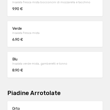
Insalata fresca mista bocconcini di mozzarella e tacchino
9.90 €
Verde
Insalata fresca mista
6.90 €
Blu
Insalata verde mista, gamberetti e tonno
8.90 €
Piadine Arrotolate
Orto