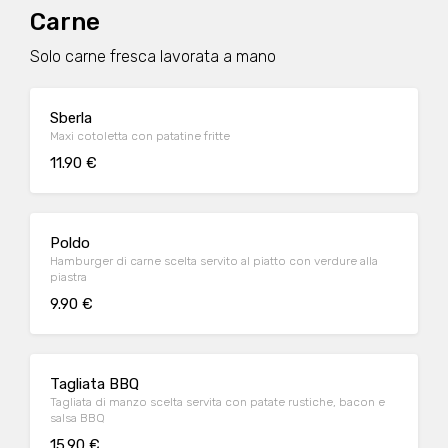
Carne
Solo carne fresca lavorata a mano
Sberla
Maxi cotoletta con patatine fritte
11.90 €
Poldo
Hamburger di carne scelta servito al piatto con verdure alla
piastra
9.90 €
Tagliata BBQ
Tagliata di manzo scelta servita con patate rustiche, bacon e
salsa BBQ
15.90 €