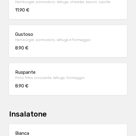
Hamburger, pomodoro, lattuga, cheddar, bacon, cipolla
11.90 €
Gustoso
Hamburger, pomodoro, lattuga e formaggio
8.90 €
Ruspante
Pollo fritto croccante, lattuga, formaggio
8.90 €
Insalatone
Bianca