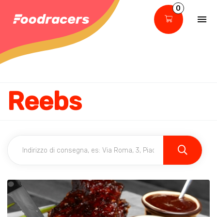
0
Reebs