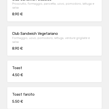
Prosciutto, formaggio, pancetta, uovo, pomodoro, lattuga e
salsa
8.90 €
Club Sandwich Vegetariano
Formaggio, uovo, pomodoro, lattuga, verdure grigliate e
salsa
8.90 €
Toast
4.50 €
Toast farcito
5.50 €