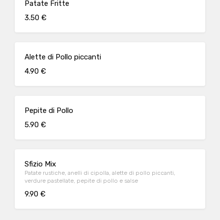
Patate Fritte
3.50 €
Alette di Pollo piccanti
4.90 €
Pepite di Pollo
5.90 €
Sfizio Mix
Patate rustiche, anelli di cipolla, alette di pollo piccanti,
verdure pastellate, pepite di pollo e salse
9.90 €