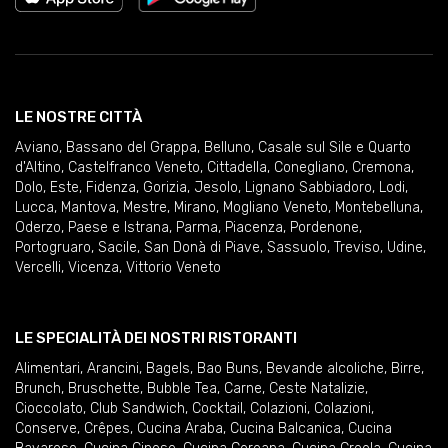
LE NOSTRE CITTÀ
Aviano
,
Bassano del Grappa
,
Belluno
,
Casale sul Sile e Quarto
d'Altino
,
Castelfranco Veneto
,
Cittadella
,
Conegliano
,
Cremona
,
Dolo
,
Este
,
Fidenza
,
Gorizia
,
Jesolo
,
Lignano Sabbiadoro
,
Lodi
,
Lucca
,
Mantova
,
Mestre
,
Mirano
,
Mogliano Veneto
,
Montebelluna
,
Oderzo
,
Paese e Istrana
,
Parma
,
Piacenza
,
Pordenone
,
Portogruaro
,
Sacile
,
San Donà di Piave
,
Sassuolo
,
Treviso
,
Udine
,
Vercelli
,
Vicenza
,
Vittorio Veneto
LE SPECIALITÀ DEI NOSTRI RISTORANTI
Alimentari
,
Arancini
,
Bagels
,
Bao Buns
,
Bevande alcoliche
,
Birre
,
Brunch
,
Bruschette
,
Bubble Tea
,
Carne
,
Ceste Natalizie
,
Cioccolato
,
Club Sandwich
,
Cocktail
,
Colazioni
,
Colazioni
,
Conserve
,
Crêpes
,
Cucina Araba
,
Cucina Balcanica
,
Cucina