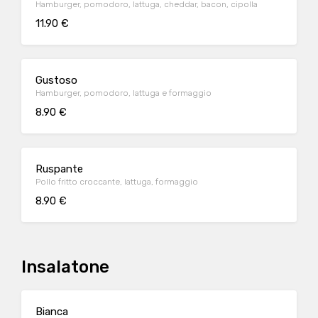
Hamburger, pomodoro, lattuga, cheddar, bacon, cipolla
11.90 €
Gustoso
Hamburger, pomodoro, lattuga e formaggio
8.90 €
Ruspante
Pollo fritto croccante, lattuga, formaggio
8.90 €
Insalatone
Bianca