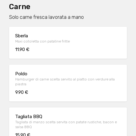
Carne
Solo carne fresca lavorata a mano
Sberla
Maxi cotoletta con patatine fritte
11.90 €
Poldo
Hamburger di carne scelta servito al piatto con verdure alla
piastra
9.90 €
Tagliata BBQ
Tagliata di manzo scelta servita con patate rustiche, bacon e
salsa BBQ
15.90 €