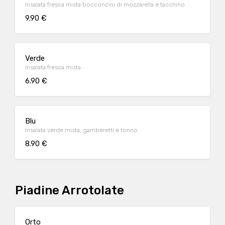
Insalata fresca mista bocconcini di mozzarella e tacchino
9.90 €
Verde
Insalata fresca mista
6.90 €
Blu
Insalata verde mista, gamberetti e tonno
8.90 €
Piadine Arrotolate
Orto