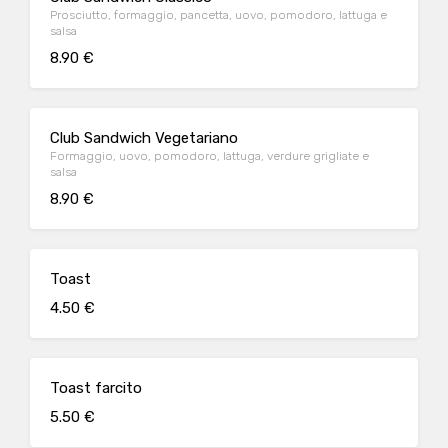
Prosciutto, formaggio, pancetta, uovo, pomodoro, lattuga e
salsa
8.90 €
Club Sandwich Vegetariano
Formaggio, uovo, pomodoro, lattuga, verdure grigliate e
salsa
8.90 €
Toast
4.50 €
Toast farcito
5.50 €