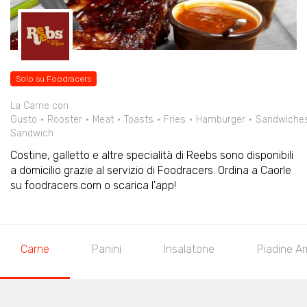
Solo su Foodracers
La Carne con
Gusto
Rooster
Meat
Toasts
Fries
Hamburger
Sandwiche
Sandwich
Costine, galletto e altre specialità di Reebs sono disponibili
a domicilio grazie al servizio di Foodracers. Ordina a Caorle
su foodracers.com o scarica l'app!
Carne
Panini
Insalatone
Piadine Ar