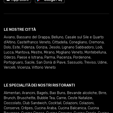
LE NOSTRE CITTÀ
Aviano
,
Bassano del Grappa
,
Belluno
,
Casale sul Sile e Quarto
d'Altino
,
Castelfranco Veneto
,
Cittadella
,
Conegliano
,
Cremona
,
Dolo
,
Este
,
Fidenza
,
Gorizia
,
Jesolo
,
Lignano Sabbiadoro
,
Lodi
,
Lucca
,
Mantova
,
Mestre
,
Mirano
,
Mogliano Veneto
,
Montebelluna
,
Oderzo
,
Paese e Istrana
,
Parma
,
Piacenza
,
Pordenone
,
Portogruaro
,
Sacile
,
San Donà di Piave
,
Sassuolo
,
Treviso
,
Udine
,
Vercelli
,
Vicenza
,
Vittorio Veneto
LE SPECIALITÀ DEI NOSTRI RISTORANTI
Alimentari
,
Arancini
,
Bagels
,
Bao Buns
,
Bevande alcoliche
,
Birre
,
Brunch
,
Bruschette
,
Bubble Tea
,
Carne
,
Ceste Natalizie
,
Cioccolato
,
Club Sandwich
,
Cocktail
,
Colazioni
,
Colazioni
,
Conserve
,
Crêpes
,
Cucina Araba
,
Cucina Balcanica
,
Cucina