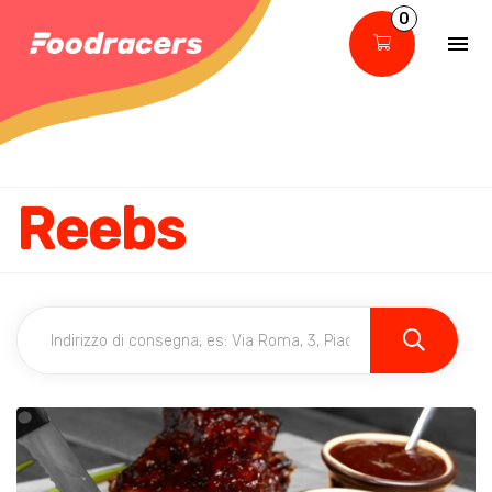
0
Reebs