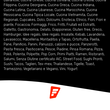
Bavarese
,
Cucina Cinese
,
Cucina Coreana
,
Cucina Creola
,
Cucina
Filippina
,
Cucina Georgiana
,
Cucina Greca
,
Cucina Indiana
,
Cucina Latina
,
Cucina Libanese
,
Cucina Marocchina
,
Cucina
Messicana
,
Cucina Tipica Locale
,
Cucina Vietnamita
,
Cucine
Regionali
,
Cupcakes
,
Dolci
,
Dolciumi
,
Enoteca
,
Etnico
,
Fiori
,
Fiori e
piante
,
Focaccia
,
Formaggi
,
Frico
,
Fritti
,
Frullati ed Estratti
,
Galletto
,
Gastronomia
,
Gelato
,
Giapponese
,
Gluten free
,
Greco
,
Hamburger
,
Idee regalo
,
Idee regalo
,
Insalate
,
Kebab
,
Lavanderia
,
Lavasecco
,
Macelleria
,
Montaditos y Tapas
,
Ortofrutta
,
Paella
,
Pane
,
Panificio
,
Panini
,
Panuozzi, calzoni e pucce
,
Panzerotti
,
Pasta fresca
,
Pasticceria
,
Pesce
,
Piadine
,
Pinsa Romana
,
Pizza
,
Pokè
,
Polenta
,
Polpette
,
Pop Corn
,
Primi Piatti
,
Ramen
,
Ristoranti
,
Salumi
,
Senza Glutine certificato AIC
,
Street Food
,
Sughi Pronti
,
Sushi
,
Tacos
,
Taglieri
,
Tex-mex
,
Thailandese
,
Tigelle
,
Toast
,
Tramezzino
,
Vegetariano e Vegano
,
Vini
,
Yogurt