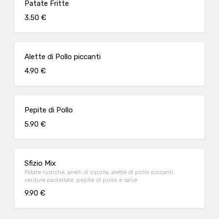
Patate Fritte
3.50 €
Alette di Pollo piccanti
4.90 €
Pepite di Pollo
5.90 €
Sfizio Mix
Patate rustiche, anelli di cipolla, alette di pollo piccanti,
verdure pastellate, pepite di pollo e salse
9.90 €