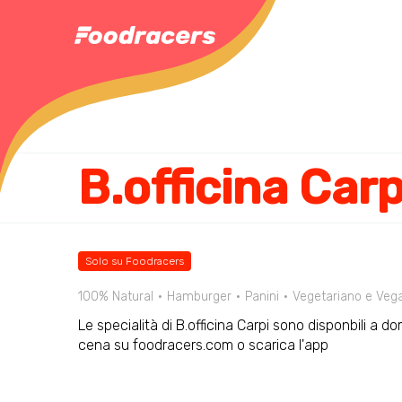
B.officina Carp
Solo su Foodracers
100% Natural
Hamburger
Panini
Vegetariano e Veg
Le specialità di B.officina Carpi sono disponbili a do
cena su foodracers.com o scarica l'app