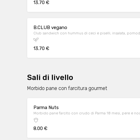
13.70 €
B.CLUB vegano
Club sandwich con hummus di ceci e piselli, insalata, pomo
13.70 €
Sali di livello
Morbido pane con farcitura gourmet
Parma Nuts
Morbido pane farcito con crudo di Parma 18 mesi, pere e no
8.00 €