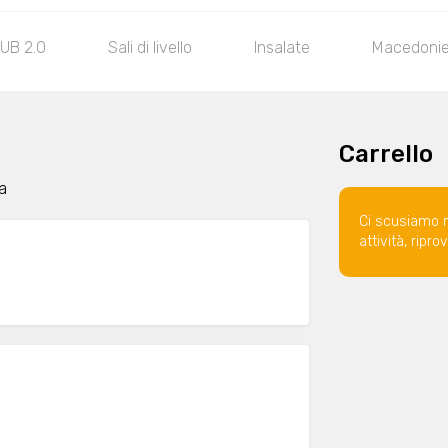
UB 2.O
Sali di livello
Insalate
Macedoni
Carrello
na
Ci scusiamo 
attività, ripr