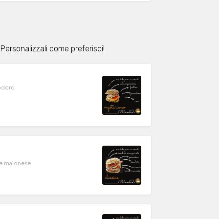
Personalizzali come preferisci!
modoro
 e maionese