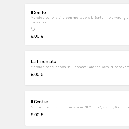
Il Santo
Morbido pane farcito con mortadella la Santo, mele verdi gra
balsamico
8.00 €
La Rinomata
Morbido pane, coppa "la Rinomata", ananas, semi di papav
8.00 €
Il Gentile
Morbido pane farcito con salame "Il Gentile", arance, finocchi
8.00 €