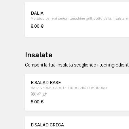
DALIA
Morbido pane ai cereali, zucchine grill, cotto dalia, insalata, 
8.00 €
Insalate
Componi la tua insalata scegliendo i tuoi ingredienti
B.SALAD BASE
BASE VERDE, CAROTE, FINOCCHIO POMODORO
5.00 €
B.SALAD GRECA