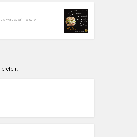
mela verde, primo sale
 preferiti