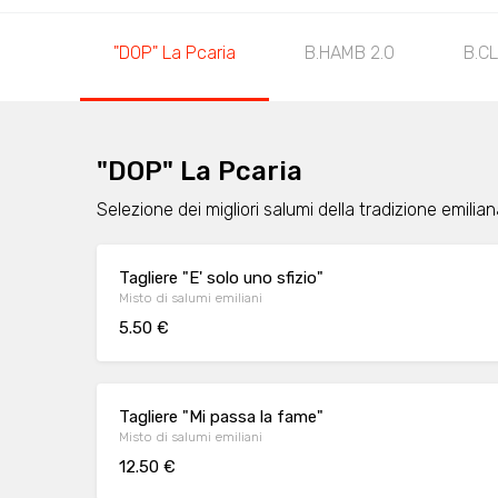
"DOP" La Pcaria
B.HAMB 2.0
B.CL
"DOP" La Pcaria
Selezione dei migliori salumi della tradizione emilia
Tagliere "E' solo uno sfizio"
Misto di salumi emiliani
5.50 €
Tagliere "Mi passa la fame"
Misto di salumi emiliani
12.50 €