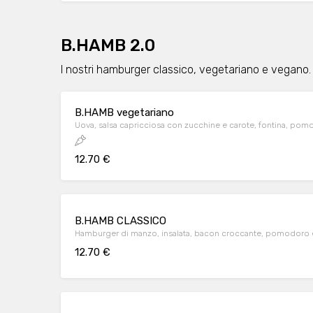
B.HAMB 2.0
I nostri hamburger classico, vegetariano e vegano. 
B.HAMB vegetariano
Uova, salsa capricciosa con zucchine e carote, fontina, po
12.70 €
B.HAMB CLASSICO
Hamburger di manzo, insalata, bacon croccante, pomodoro
12.70 €