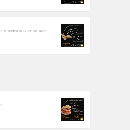
doro, crema di avocado, noci
ci