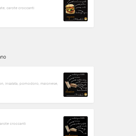
te, carote croccanti
ano
on, insalata, pomodoro, maionese,
ll, maionese, feta, carote croccanti