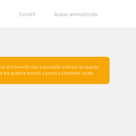
e
Estratti
Acque aromatizzate
Birra 33 c
ma al momento non è possibile ordinare da questa
ova tra qualche minuto o prova a cambiare locale.