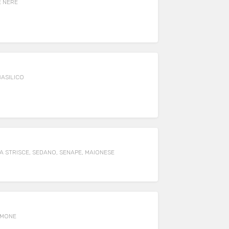
E NERE
BASILICO
 STRISCE, SEDANO, SENAPE, MAIONESE
IMONE