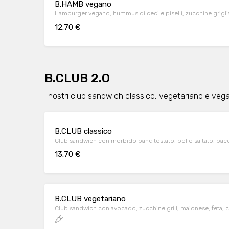
B.HAMB vegano
Hamburger vegano, hummus di ceci e piselli, zucchine griglia
12.70 €
B.CLUB 2.O
I nostri club sandwich classico, vegetariano e veg
B.CLUB classico
Club sandwich con morbido pane tostato, pollo saltato, bac
13.70 €
B.CLUB vegetariano
Club sandwich con avocado, zucchine gri