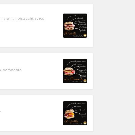
nny smith, pistacchi, aceto
ero, pomodoro
o