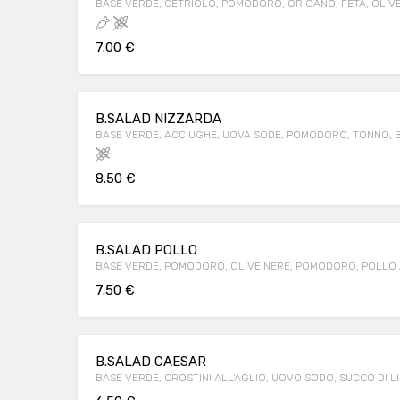
BASE VERDE, CETRIOLO, POMODORO, ORIGANO, FETA, OLIV
7.00 €
B.SALAD NIZZARDA
BASE VERDE, ACCIUGHE, UOVA SODE, POMODORO, TONNO, 
8.50 €
B.SALAD POLLO
BASE VERDE, POMODORO, OLIVE NERE, POMODORO, POLLO A
7.50 €
B.SALAD CAESAR
BASE VERDE, CROSTINI ALL'AGLIO, UOVO SODO, SUCCO DI L