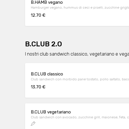
B.HAMB vegano
Hamburger vegano, hummus di ceci e piselli, zucchine griglia
12.70 €
B.CLUB 2.O
I nostri club sandwich classico, vegetariano e veg
B.CLUB classico
Club sandwich con morbido pane tostato, pollo saltato, bac
13.70 €
B.CLUB vegetariano
Club sandwich con avocado, zucchine gri