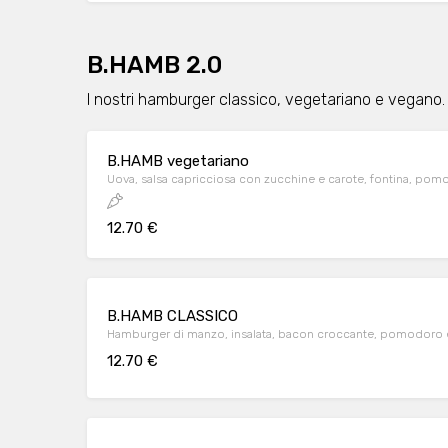
B.HAMB 2.0
I nostri hamburger classico, vegetariano e vegano. 
B.HAMB vegetariano
Uova, salsa capricciosa con zucchine e carote, fontina, po
12.70 €
B.HAMB CLASSICO
Hamburger di manzo, insalata, bacon croccante, pomodoro
12.70 €