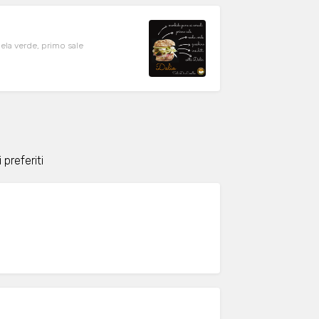
mela verde, primo sale
 preferiti