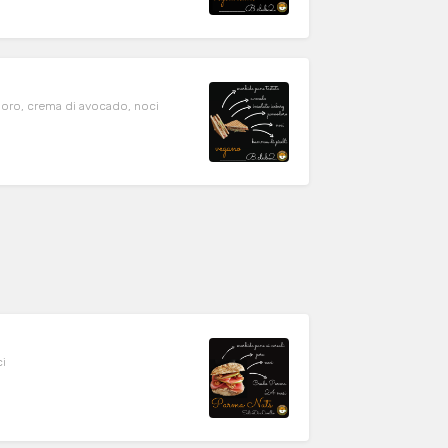
doro, crema di avocado, noci
ci