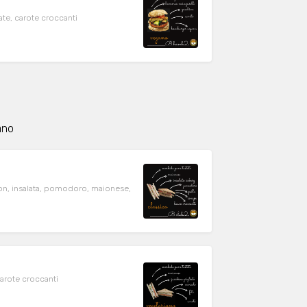
te, carote croccanti
ano
on, insalata, pomodoro, maionese,
ll, maionese, feta, carote croccanti