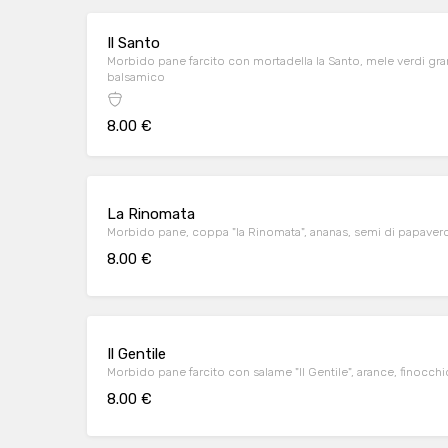
Il Santo
Morbido pane farcito con mortadella la Santo, mele verdi gra
balsamico
8.00 €
La Rinomata
Morbido pane, coppa "la Rinomata", ananas, semi di papav
8.00 €
Il Gentile
Morbido pane farcito con salame "Il Gentile", arance, finocchi
8.00 €