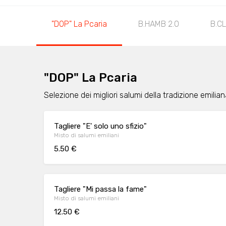
"DOP" La Pcaria
B.HAMB 2.0
B.CL
"DOP" La Pcaria
Selezione dei migliori salumi della tradizione emilia
Tagliere "E' solo uno sfizio"
Misto di salumi emiliani
5.50 €
Tagliere "Mi passa la fame"
Misto di salumi emiliani
12.50 €