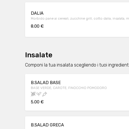
DALIA
Morbido pane ai cereali, zucchine grill, cotto dalia, insalata, 
8.00 €
Insalate
Componi la tua insalata scegliendo i tuoi ingredienti
B.SALAD BASE
BASE VERDE, CAROTE, FINOCCHIO POMODORO
5.00 €
B.SALAD GRECA