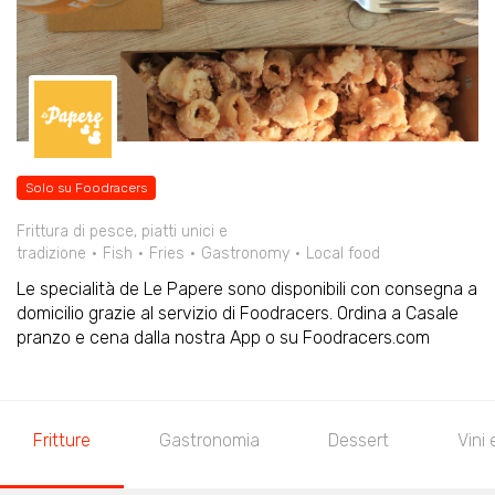
Solo su Foodracers
Frittura di pesce, piatti unici e
tradizione
Fish
Fries
Gastronomy
Local food
Le specialità de Le Papere sono disponibili con consegna a
domicilio grazie al servizio di Foodracers. Ordina a Casale
pranzo e cena dalla nostra App o su Foodracers.com
Fritture
Gastronomia
Dessert
Vini