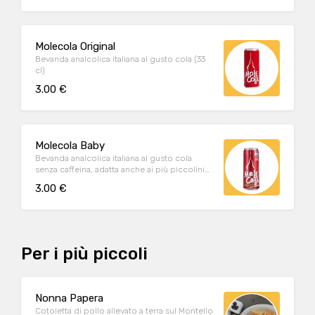
Molecola Original
Bevanda analcolica italiana al gusto cola (33
cl)
3.00 €
Molecola Baby
Bevanda analcolica italiana al gusto cola
senza caffeina, adatta anche ai più piccolini
(250 ml)
3.00 €
Per i più piccoli
Nonna Papera
Cotoletta di pollo allevato a terra sul Montello