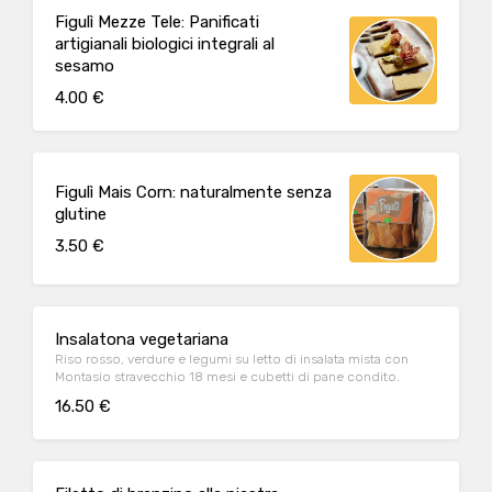
Figulì Mezze Tele: Panificati
artigianali biologici integrali al
sesamo
4.00 €
Figulì Mais Corn: naturalmente senza
glutine
3.50 €
Insalatona vegetariana
Riso rosso, verdure e legumi su letto di insalata mista con
Montasio stravecchio 18 mesi e cubetti di pane condito.
16.50 €