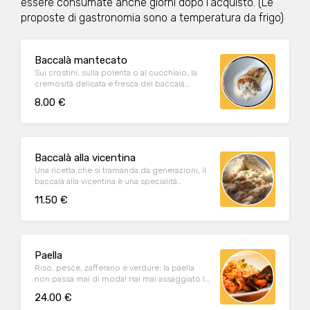
essere consumate anche giorni dopo l'acquisto. (Le
proposte di gastronomia sono a temperatura da frigo)
Baccalà mantecato
Sui crostini, sulla polenta o al cucchiaio, la
cremosità delicata e fresca del baccalà
mantecato, preparato secondo tradizione.
8.00 €
Baccalà alla vicentina
Una ricetta che si tramanda da generazioni, il
baccalà alla vicentina è una specialità
morbida e dal gusto inconfondibile.
11.50 €
Paella
Riso, pesce, zafferano e verdure: la paella
non passa mai di moda! Hai mai assaggiato la
nostra?
24.00 €