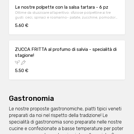
Le nostre polpette con la salsa tartara - 6 pz
Ottime da stuzzicare all'aperitivo: sfiziose polpettine ai tre
gusti: ceci, spinaci e rosmarino- patate, zucchine, pomodoro
e basilico - melanzane e menta
5.60 €
ZUCCA FRITTA al profumo di salvia - specialità di
stagione!
5.50 €
Gastronomia
Le nostre proposte gastronomiche, piatti tipici veneti
preparati da noi nel rispetto della tradizione! Le
specialità di gastronomia sono preparate nelle nostre
cucine e confezionate a basse temperature per poter