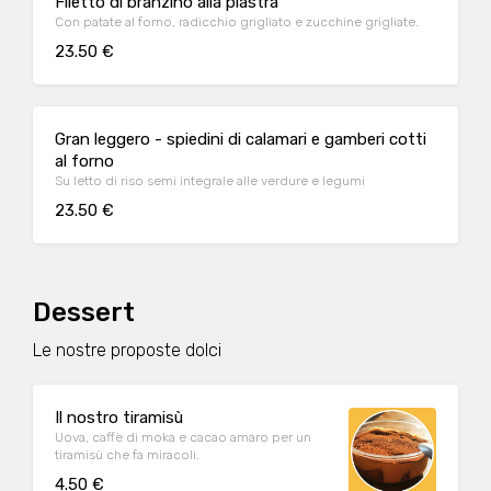
Filetto di branzino alla piastra
Con patate al forno, radicchio grigliato e zucchine grigliate.
23.50 €
Gran leggero - spiedini di calamari e gamberi cotti
al forno
Su letto di riso semi integrale alle verdure e legumi
23.50 €
Dessert
Le nostre proposte dolci
Il nostro tiramisù
Uova, caffè di moka e cacao amaro per un
tiramisù che fa miracoli.
4.50 €