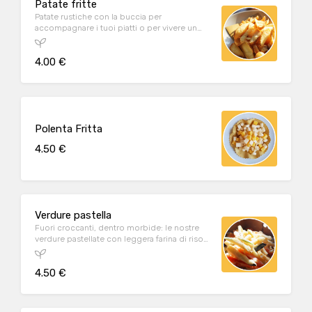
Patate fritte
Patate rustiche con la buccia per
accompagnare i tuoi piatti o per vivere un
piccolo momento di piacere.
4.00 €
Polenta Fritta
4.50 €
Verdure pastella
Fuori croccanti, dentro morbide: le nostre
verdure pastellate con leggera farina di riso
piacciono a grandi e bambini!
4.50 €