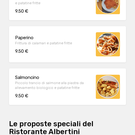
e patatine fritte
9.50 €
Paperino
Frittura di calamari e patatine fritte
9.50 €
Salmoncino
Piccolo trancio di salmone alla piastra da
allevamento biologico e patatine fritte
9.50 €
Le proposte speciali del
Ristorante Albertini