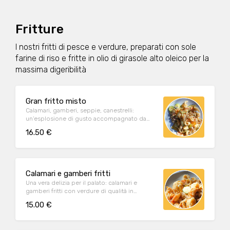
Fritture
I nostri fritti di pesce e verdure, preparati con sole
farine di riso e fritte in olio di girasole alto oleico per la
massima digeribilità
Gran fritto misto
Calamari, gamberi, seppie, canestrelli:
un’esplosione di gusto accompagnato da
verdure di qualità pastellate e polenta.
16.50 €
Calamari e gamberi fritti
Una vera delizia per il palato: calamari e
gamberi fritti con verdure di qualità in
pastella e polenta.
15.00 €