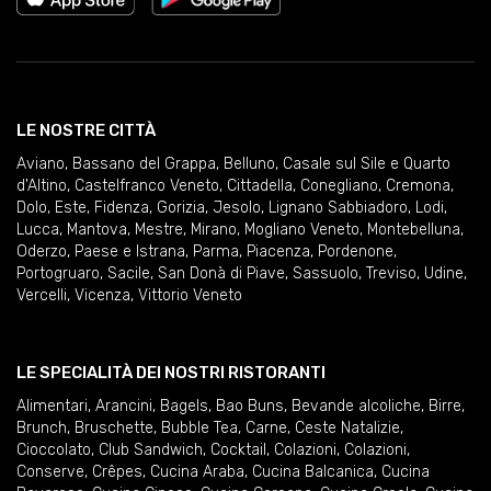
LE NOSTRE CITTÀ
Aviano
,
Bassano del Grappa
,
Belluno
,
Casale sul Sile e Quarto
d'Altino
,
Castelfranco Veneto
,
Cittadella
,
Conegliano
,
Cremona
,
Dolo
,
Este
,
Fidenza
,
Gorizia
,
Jesolo
,
Lignano Sabbiadoro
,
Lodi
,
Lucca
,
Mantova
,
Mestre
,
Mirano
,
Mogliano Veneto
,
Montebelluna
,
Oderzo
,
Paese e Istrana
,
Parma
,
Piacenza
,
Pordenone
,
Portogruaro
,
Sacile
,
San Donà di Piave
,
Sassuolo
,
Treviso
,
Udine
,
Vercelli
,
Vicenza
,
Vittorio Veneto
LE SPECIALITÀ DEI NOSTRI RISTORANTI
Alimentari
,
Arancini
,
Bagels
,
Bao Buns
,
Bevande alcoliche
,
Birre
,
Brunch
,
Bruschette
,
Bubble Tea
,
Carne
,
Ceste Natalizie
,
Cioccolato
,
Club Sandwich
,
Cocktail
,
Colazioni
,
Colazioni
,
Conserve
,
Crêpes
,
Cucina Araba
,
Cucina Balcanica
,
Cucina