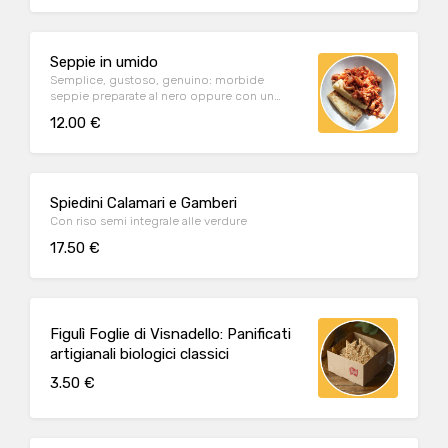
Seppie in umido
Semplice, gustoso, genuino: morbide
seppie preparate al nero oppure con un
dolce sugo al pomodoro.
12.00 €
Spiedini Calamari e Gamberi
Con riso semi integrale alle verdure
17.50 €
Figulì Foglie di Visnadello: Panificati
artigianali biologici classici
3.50 €