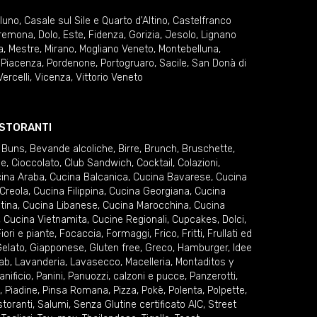
lluno
,
Casale sul Sile e Quarto d'Altino
,
Castelfranco
remona
,
Dolo
,
Este
,
Fidenza
,
Gorizia
,
Jesolo
,
Lignano
a
,
Mestre
,
Mirano
,
Mogliano Veneto
,
Montebelluna
,
,
Piacenza
,
Pordenone
,
Portogruaro
,
Sacile
,
San Donà di
Vercelli
,
Vicenza
,
Vittorio Veneto
RISTORANTI
 Buns
,
Bevande alcoliche
,
Birre
,
Brunch
,
Bruschette
,
ie
,
Cioccolato
,
Club Sandwich
,
Cocktail
,
Colazioni
,
ina Araba
,
Cucina Balcanica
,
Cucina Bavarese
,
Cucina
Creola
,
Cucina Filippina
,
Cucina Georgiana
,
Cucina
tina
,
Cucina Libanese
,
Cucina Marocchina
,
Cucina
,
Cucina Vietnamita
,
Cucine Regionali
,
Cupcakes
,
Dolci
,
iori e piante
,
Focaccia
,
Formaggi
,
Frico
,
Fritti
,
Frullati ed
elato
,
Giapponese
,
Gluten free
,
Greco
,
Hamburger
,
Idee
ab
,
Lavanderia
,
Lavasecco
,
Macelleria
,
Montaditos y
anificio
,
Panini
,
Panuozzi, calzoni e pucce
,
Panzerotti
,
,
Piadine
,
Pinsa Romana
,
Pizza
,
Pokè
,
Polenta
,
Polpette
,
storanti
,
Salumi
,
Senza Glutine certificato AIC
,
Street