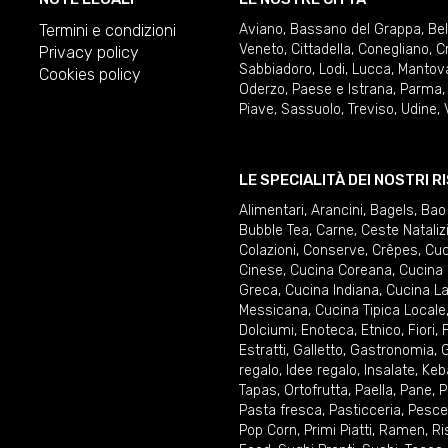
Termini e condizioni
Aviano
,
Bassano del Grappa
,
Be
Veneto
,
Cittadella
,
Conegliano
,
C
Privacy policy
Sabbiadoro
,
Lodi
,
Lucca
,
Mantov
Cookies policy
Oderzo
,
Paese e Istrana
,
Parma
Piave
,
Sassuolo
,
Treviso
,
Udine
,
LE SPECIALITÀ DEI NOSTRI 
Alimentari
,
Arancini
,
Bagels
,
Bao
Bubble Tea
,
Carne
,
Ceste Nataliz
Colazioni
,
Conserve
,
Crêpes
,
Cuc
Cinese
,
Cucina Coreana
,
Cucina 
Greca
,
Cucina Indiana
,
Cucina La
Messicana
,
Cucina Tipica Locale
Dolciumi
,
Enoteca
,
Etnico
,
Fiori
,
F
Estratti
,
Galletto
,
Gastronomia
,
G
regalo
,
Idee regalo
,
Insalate
,
Keb
Tapas
,
Ortofrutta
,
Paella
,
Pane
,
P
Pasta fresca
,
Pasticceria
,
Pesce
Pop Corn
,
Primi Piatti
,
Ramen
,
Ri