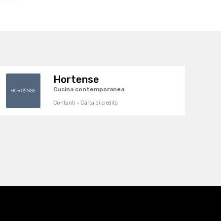
Hortense
Cucina contemporanea
Contanti · Carta di credito