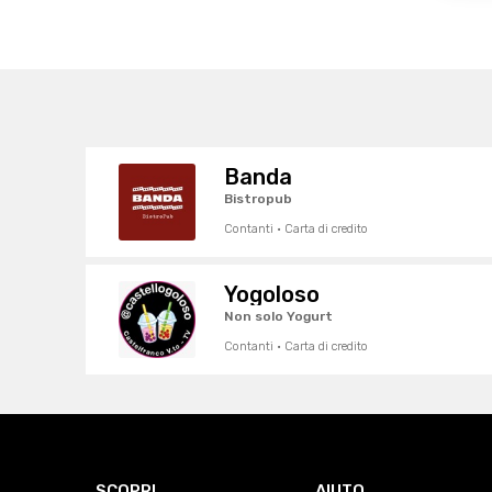
Banda
Bistropub
Contanti · Carta di credito
Yogoloso
Non solo Yogurt
Contanti · Carta di credito
SCOPRI
AIUTO