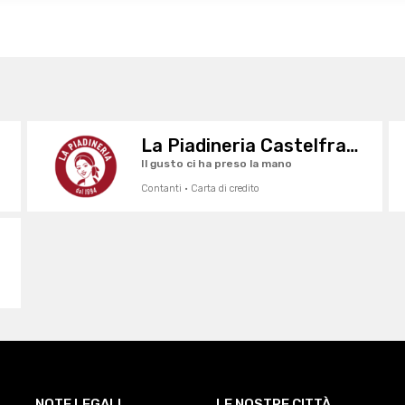
La Piadineria Castelfranco
Il gusto ci ha preso la mano
Contanti · Carta di credito
NOTE LEGALI
LE NOSTRE CITTÀ