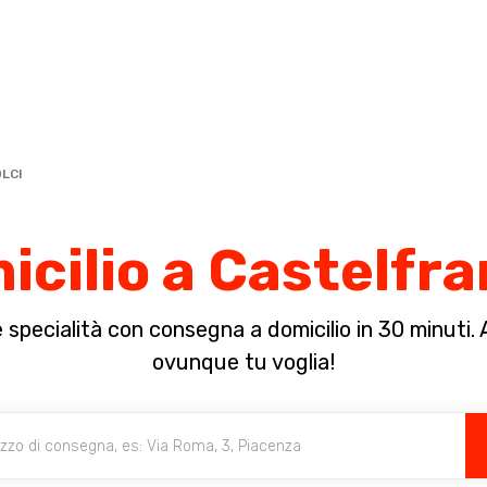
Completa il pagamento dell'ordine in [missing %{deadline} value].
LCI
micilio a Castelfr
specialità con consegna a domicilio in 30 minuti. A 
ovunque tu voglia!