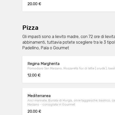
20.00 €
Pizza
Gli impasti sono a lievito madre, con 72 ore di lievi
abbinamenti, tuttavia potete scegliere tra le 3 tipo
Padellino, Pala o Gourmet
Regina Margherita
Pomodoro San Marzano, Mozzarella fior di latte ( cruda ), basi
12.00 €
Mediterranea
Alici marinate, Burrata di Murgia, olive taggiasche, basilico,
Marzano - consigliata in Gourmet
20.00 €