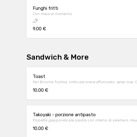
Funghi fritti
Con mayo al rosmarino
9.00 €
Sandwich & More
Toast
Pan Brioche, fontina, cotto alla brace affumicato, salsa rosa. 
10.00 €
Takoyaki - porzione antipasto
Polpette giapponesi alla piastra con interno di calamaro, mayo
10.00 €