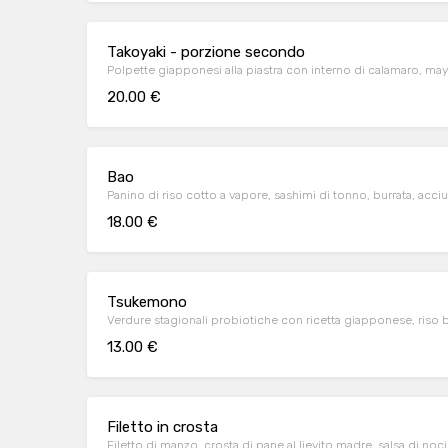
Takoyaki - porzione secondo
Polpette giapponesi alla piastra con interno di calamaro, mayo
20.00 €
Bao
Panino di riso cotto a vapore, sashimi di tonno, burrata, acciu
18.00 €
Tsukemono
Verdure stagionali probiotiche con ricetta giapponese, riso b
13.00 €
Filetto in crosta
Filetto di manzo, crosta di pane al lievito madre, salsa di no