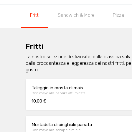
Fritti
Sandwich & More
Pizza
Fritti
La nostra selezione di sfiziosità, dalla classica salvi
dalla croccantezza e leggerezza dei nostri fritti, per
gusto
Taleggio in crosta di mais
Con mayo alla paprika affumicata
10.00 €
Mortadella di cinghiale panata
Con mayo alla senape e miele