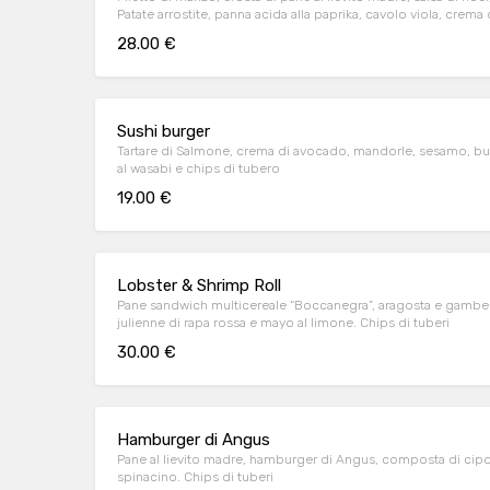
Patate arrostite, panna acida alla paprika, cavolo viola, cre
28.00 €
Sushi burger
Tartare di Salmone, crema di avocado, mandorle, sesamo, buns 
al wasabi e chips di tubero
19.00 €
Lobster & Shrimp Roll
Pane sandwich multicereale “Boccanegra”, aragosta e gamberi 
julienne di rapa rossa e mayo al limone. Chips di tuberi
30.00 €
Hamburger di Angus
Pane al lievito madre, hamburger di Angus, composta di cipo
spinacino. Chips di tuberi