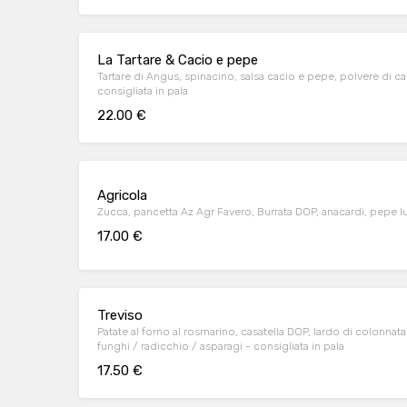
La Tartare & Cacio e pepe
Tartare di Angus, spinacino, salsa cacio e pepe, polvere di 
consigliata in pala
22.00 €
Agricola
17.00 €
Treviso
Patate al forno al rosmarino, casatella DOP, lardo di colonnata a
funghi / radicchio / asparagi - consigliata in pala
17.50 €