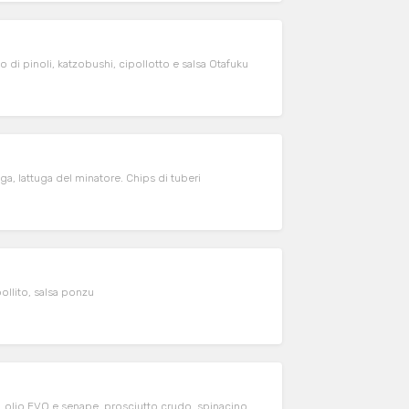
 di pinoli, katzobushi, cipollotto e salsa Otafuku
ga, lattuga del minatore. Chips di tuberi
ollito, salsa ponzu
ci, olio EVO e senape, prosciutto crudo, spinacino.