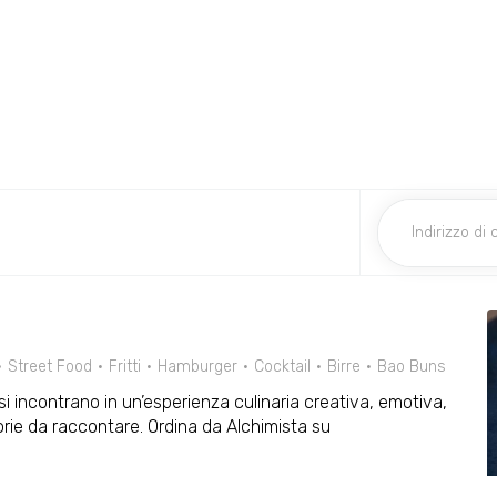
Street Food
Fritti
Hamburger
Cocktail
Birre
Bao Buns
o si incontrano in un’esperienza culinaria creativa, emotiva,
orie da raccontare. Ordina da Alchimista su