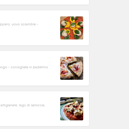
cappero, uovo scramble -
Zucca, pancetta Az Agr Favero, Burrata DOP, anacardi, pepe lungo - consigliata in padellino
rtigianale, ragù di salsiccia,