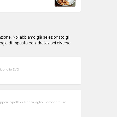
tazione, Noi abbiamo già selezionato gli
logie di impasto con idratazioni diverse:
lico, olio EVO
 capperi, cipolla di Tropea, aglio, Pomodoro San