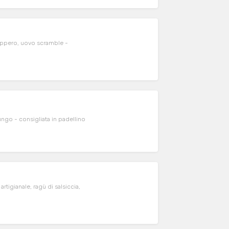
cappero, uovo scramble -
Zucca, pancetta Az Agr Favero, Burrata DOP, anacardi, pepe lungo - consigliata in padellino
rtigianale, ragù di salsiccia,