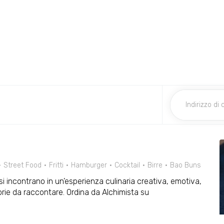
Street Food
Fritti
Hamburger
Cocktail
Birre
Bao Buns
o si incontrano in un’esperienza culinaria creativa, emotiva,
orie da raccontare. Ordina da Alchimista su