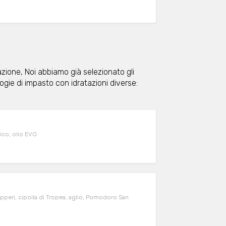
tazione, Noi abbiamo già selezionato gli
logie di impasto con idratazioni diverse:
lico, olio EVO
 capperi, cipolla di Tropea, aglio, Pomodoro San