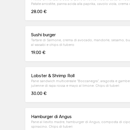
Patate arrostite, panna acida alla paprika, cavolo viola, cre
28.00 €
Sushi burger
Tartare di Salmone, crema di avocado, mandorle, sesamo, buns 
al wasabi e chips di tubero
19.00 €
Lobster & Shrimp Roll
Pane sandwich multicereale “Boccanegra”, aragosta e gamberi 
julienne di rapa rossa e mayo al limone. Chips di tuberi
30.00 €
Hamburger di Angus
Pane al lievito madre, hamburger di Angus, composta di cipo
spinacino. Chips di tuberi