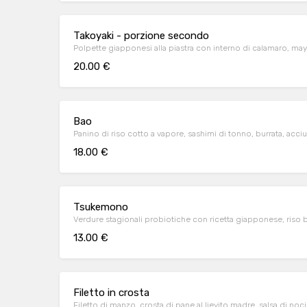
Takoyaki - porzione secondo
Polpette giapponesi alla piastra con interno di calamaro, mayo
20.00 €
Bao
Panino di riso cotto a vapore, sashimi di tonno, burrata, acciu
18.00 €
Tsukemono
Verdure stagionali probiotiche con ricetta giapponese, riso b
13.00 €
Filetto in crosta
Filetto di manzo, crosta di pane al lievito madre, salsa di no