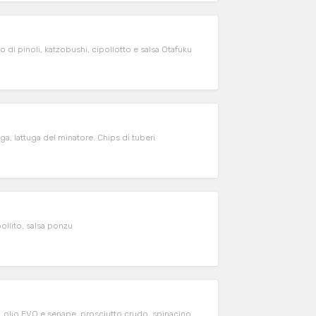
 di pinoli, katzobushi, cipollotto e salsa Otafuku
ga, lattuga del minatore. Chips di tuberi
ollito, salsa ponzu
ci, olio EVO e senape, prosciutto crudo, spinacino.