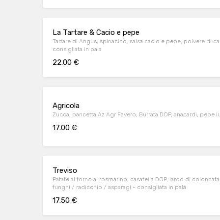
La Tartare & Cacio e pepe
Tartare di Angus, spinacino, salsa cacio e pepe, polvere di 
consigliata in pala
22.00 €
Agricola
17.00 €
Treviso
Patate al forno al rosmarino, casatella DOP, lardo di colonnata a
funghi / radicchio / asparagi - consigliata in pala
17.50 €