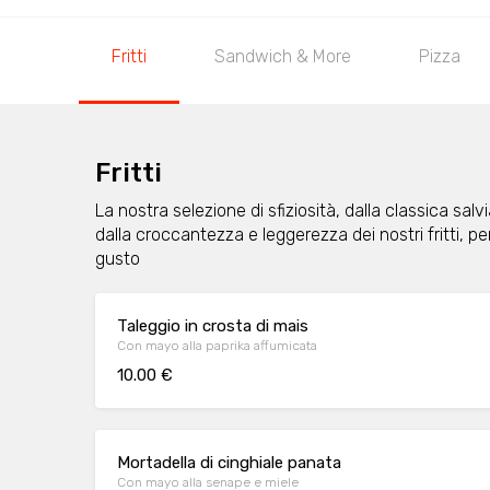
Fritti
Sandwich & More
Pizza
Fritti
La nostra selezione di sfiziosità, dalla classica salvi
dalla croccantezza e leggerezza dei nostri fritti, per
gusto
Taleggio in crosta di mais
Con mayo alla paprika affumicata
10.00 €
Mortadella di cinghiale panata
Con mayo alla senape e miele