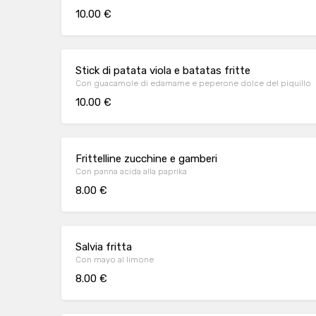
10.00 €
Stick di patata viola e batatas fritte
Con guacamole di edamame e peperone dolce del piquillo
10.00 €
Frittelline zucchine e gamberi
Con panna acida alla paprika
8.00 €
Salvia fritta
Con mayo al limone
8.00 €