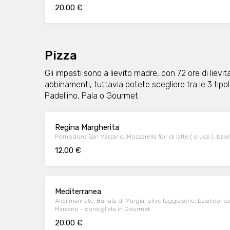
20.00 €
Pizza
Gli impasti sono a lievito madre, con 72 ore di lievi
abbinamenti, tuttavia potete scegliere tra le 3 tipo
Padellino, Pala o Gourmet
Regina Margherita
Pomodoro San Marzano, Mozzarella fior di latte ( cruda ), basi
12.00 €
Mediterranea
Alici marinate, Burrata di Murgia, olive taggiasche, basilico,
Marzano - consigliata in Gourmet
20.00 €