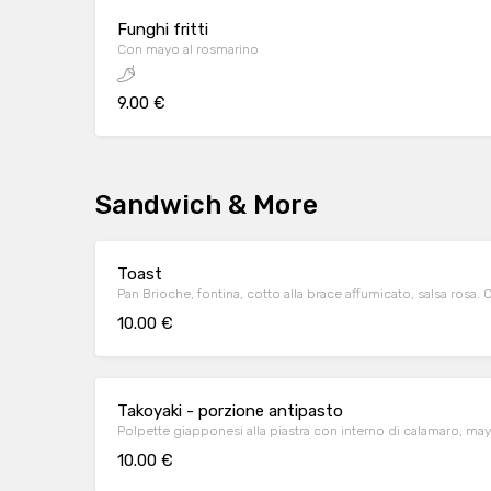
Funghi fritti
Con mayo al rosmarino
9.00 €
Sandwich & More
Toast
Pan Brioche, fontina, cotto alla brace affumicato, salsa rosa. 
10.00 €
Takoyaki - porzione antipasto
Polpette giapponesi alla piastra con interno di calamaro, mayo
10.00 €