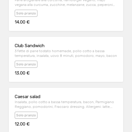
Pane artigianale alla curcuma, hamburger vegano, majo
vegana alla curcuma, zucchine, melanzane, zucca, peperoni
tutto alla piastra, crispy onion e patate al forno
Solo pranzo
14.00 €
Club Sandwich
3 fette di pane tostato homemade, pollo cotto a bassa
temperatura, insalata, uovo 8 minuti, pomodoro, mayo, bacon
Solo pranzo
13.00 €
Caesar salad
Insalata, pollo cotto a bassa temperatura, bacon, Parmigiano
Reggiano, pomodorini, Fraccaro dressing. Allergeni: latte,
glutine, soia
Solo pranzo
12.00 €