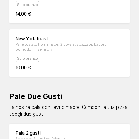
Solo pranzo
14.00 €
New York toast
Pane tostato homemade, 2 uova strapazzate, bacon,
pomodorini semi dry
Solo pranzo
10.00 €
Pale Due Gusti
La nostra pala con lievito madre. Componi la tua pizza,
scegli due gusti.
Pala 2 gusti
Seleziona 2 gusti dall'elenco