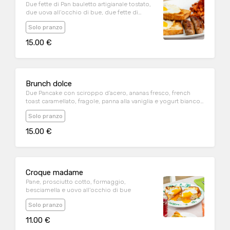
Due fette di Pan bauletto artigianale tostato,
due uova all‘occhio di bue, due fette di
pancetta stufata, una salsiccia, fagioli
Solo pranzo
all‘uccelletto e mezzo pomodoro alla piastra
15.00 €
Brunch dolce
Due Pancake con sciroppo d’acero, ananas fresco, french
toast caramellato, fragole, panna alla vaniglia e yogurt bianco
con granola
Solo pranzo
15.00 €
Croque madame
Pane, prosciutto cotto, formaggio,
besciamella e uovo all‘occhio di bue
Solo pranzo
11.00 €