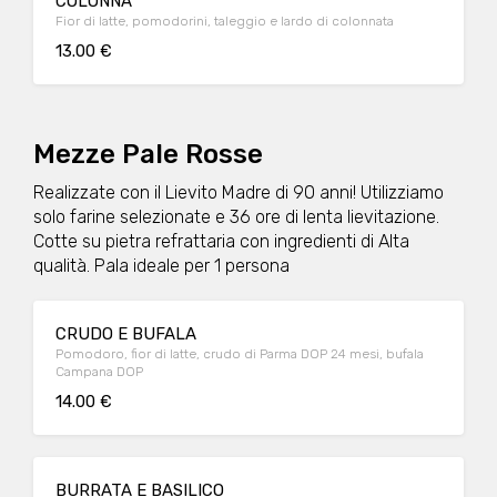
COLONNA
Fior di latte, pomodorini, taleggio e lardo di colonnata
13.00 €
Mezze Pale Rosse
Realizzate con il Lievito Madre di 90 anni! Utilizziamo
solo farine selezionate e 36 ore di lenta lievitazione.
Cotte su pietra refrattaria con ingredienti di Alta
qualità. Pala ideale per 1 persona
CRUDO E BUFALA
Pomodoro, fior di latte, crudo di Parma DOP 24 mesi, bufala
Campana DOP
14.00 €
BURRATA E BASILICO