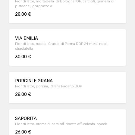
Fior di latte, mortadella di Bologna IGP, carciofi, granella di
pistacchi, gorgonzola
28.00 €
VIA EMILIA
Fior di latte, rucola, Crudo di Parma DOP 24 mesi, noci,
straciatella
30.00 €
PORCINI E GRANA
Fior di latte, porcini, Grana Padano DOP
28.00 €
SAPORITA
Fior di latte, crema di carciofi, ricotta affumicata, speck
26.00 €