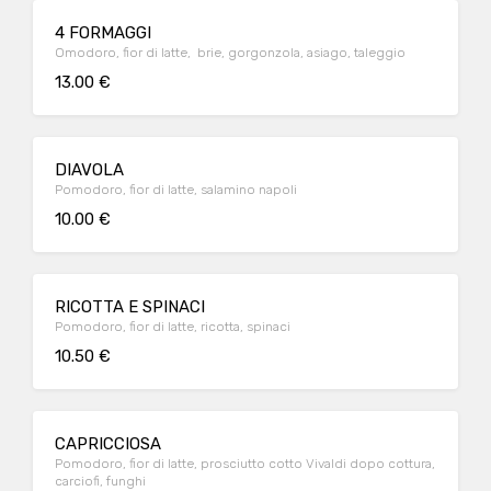
4 FORMAGGI
Omodoro, fior di latte, brie, gorgonzola, asiago, taleggio
13.00 €
DIAVOLA
Pomodoro, fior di latte, salamino napoli
10.00 €
RICOTTA E SPINACI
Pomodoro, fior di latte, ricotta, spinaci
10.50 €
CAPRICCIOSA
Pomodoro, fior di latte, prosciutto cotto Vivaldi dopo cottura,
carciofi, funghi