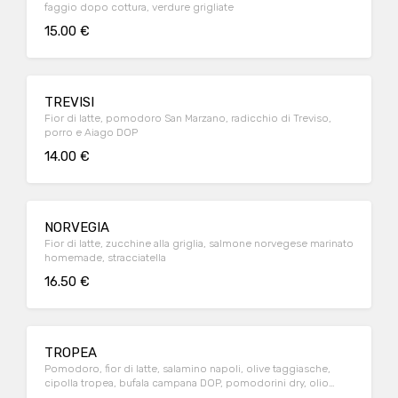
faggio dopo cottura, verdure grigliate
15.00 €
TREVISI
Fior di latte, pomodoro San Marzano, radicchio di Treviso,
porro e Aiago DOP
14.00 €
NORVEGIA
Fior di latte, zucchine alla griglia, salmone norvegese marinato
homemade, stracciatella
16.50 €
TROPEA
Pomodoro, fior di latte, salamino napoli, olive taggiasche,
cipolla tropea, bufala campana DOP, pomodorini dry, olio
piccante