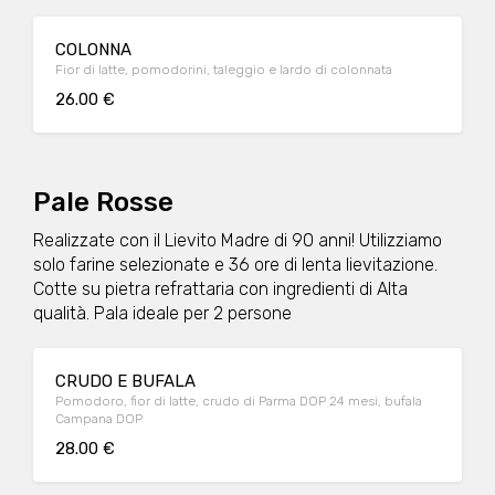
COLONNA
Fior di latte, pomodorini, taleggio e lardo di colonnata
26.00 €
Pale Rosse
Realizzate con il Lievito Madre di 90 anni! Utilizziamo
solo farine selezionate e 36 ore di lenta lievitazione.
Cotte su pietra refrattaria con ingredienti di Alta
qualità. Pala ideale per 2 persone
CRUDO E BUFALA
Pomodoro, fior di latte, crudo di Parma DOP 24 mesi, bufala
Campana DOP
28.00 €