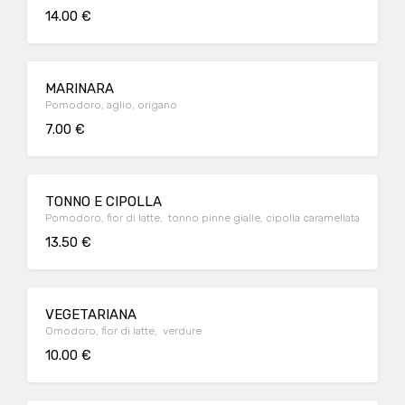
14.00 €
MARINARA
Pomodoro, aglio, origano
7.00 €
TONNO E CIPOLLA
Pomodoro, fior di latte, tonno pinne gialle, cipolla caramellata
13.50 €
VEGETARIANA
Omodoro, fior di latte, verdure
10.00 €