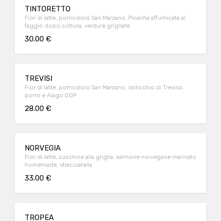
TINTORETTO
Fior di latte, pomodoro San Marzano, Picanha affumicata al
faggio dopo cottura, verdure grigliate
30.00 €
TREVISI
Fior di latte, pomodoro San Marzano, radicchio di Treviso,
porro e Aiago DOP
28.00 €
NORVEGIA
Fior di latte, zucchine alla griglia, salmone norvegese marinato
homemade, stracciatella
33.00 €
TROPEA