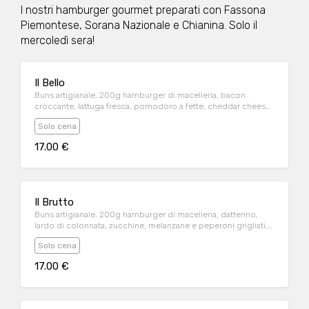
I nostri hamburger gourmet preparati con Fassona
Piemontese, Sorana Nazionale e Chianina. Solo il
mercoledì sera!
Il Bello
Buns artigianale, 200g hamburger di macelleria, bacon
croccante, lattuga fresca, pomodoro a fette, cheddar cheese,
majo
Solo cena
17.00 €
Il Brutto
Buns artigianale, 200g hamburger di macelleria, datterino,
lardo di colonnata, zucchine, melanzane e peperoni grigliati,
toma piemontese, majo
Solo cena
17.00 €