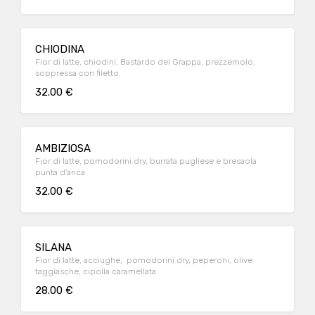
CHIODINA
Fior di latte, chiodini, Bastardo del Grappa, prezzemolo,
soppressa con filetto
32.00 €
AMBIZIOSA
Fior di latte, pomodorini dry, burrata pugliese e bresaola
punta d’anca
32.00 €
SILANA
Fior di latte, acciughe, pomodorini dry, peperoni, olive
taggiasche, cipolla caramellata
28.00 €