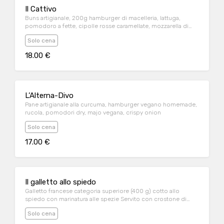
Il Cattivo
Buns artigianale, 200g hamburger di macelleria, lattuga,
pomodoro a fette, cipolle rosse caramellate, mozzarella di
bufala campana, nduja di Spilinga, majo affumicata
Solo cena
18.00 €
L’Alterna-Divo
Pane artigianale alla curcuma, hamburger vegano homemade,
rucola, pomodori dry, majo vegana, crispy onion
Solo cena
17.00 €
Il galletto allo spiedo
Galletto francese categoria superiore (400 g) cotto allo
spiedo con marinatura alle spezie Servito con crostone di
pane al burro aromatico e patatine fritte rustiche
Solo cena