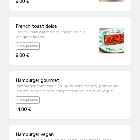
8.00 €
French toast dolce
French Toast caramellato con panna alla
vaniglia e fragole
Solo pranzo
8.00 €
Hamburger gourmet
Hamburger homemade (200g di carne manzo), pomodoro,
insalata, bacon servito con patate novelle e salsa yogurt.
Allergeni: glutine. soia, frutta guscio, latte
Solo pranzo
14.00 €
Hamburger vegan