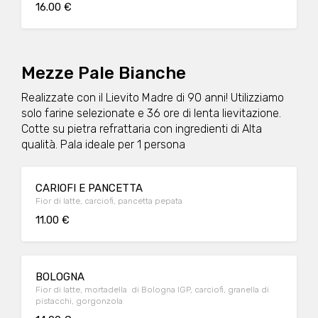
16.00 €
Mezze Pale Bianche
Realizzate con il Lievito Madre di 90 anni! Utilizziamo
solo farine selezionate e 36 ore di lenta lievitazione.
Cotte su pietra refrattaria con ingredienti di Alta
qualità. Pala ideale per 1 persona
CARIOFI E PANCETTA
Fior di latte, carciofi, pancetta pepata
11.00 €
BOLOGNA
Fior di latte, mortadella di Bologna IGP, carciofi, granella di
pistacchi, gorgonzola