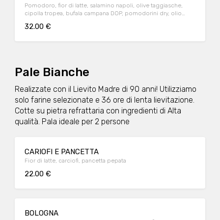
Pomodoro, fior di latte, salamino napoli, olive taggiasche,
cipolla tropea, bufala campana DOP, pomodorini dry, olio
piccante
32.00 €
Pale Bianche
Realizzate con il Lievito Madre di 90 anni! Utilizziamo
solo farine selezionate e 36 ore di lenta lievitazione.
Cotte su pietra refrattaria con ingredienti di Alta
qualità. Pala ideale per 2 persone
CARIOFI E PANCETTA
Fior di latte, carciofi, pancetta pepata
22.00 €
BOLOGNA