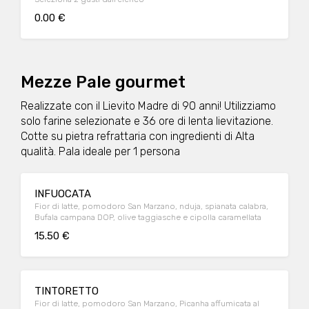
0.00 €
Mezze Pale gourmet
Realizzate con il Lievito Madre di 90 anni! Utilizziamo
solo farine selezionate e 36 ore di lenta lievitazione.
Cotte su pietra refrattaria con ingredienti di Alta
qualità. Pala ideale per 1 persona
INFUOCATA
Fior di latte, pomodoro San Marzano, nduja, spianata calabra,
Bufala campana DOP, olive taggiasche e cipolla caramellata
15.50 €
TINTORETTO
Fior di latte, pomodoro San Marzano, Picanha affumicata al