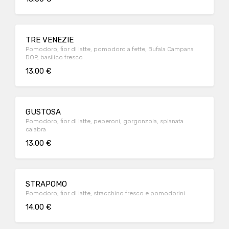
TRE VENEZIE
Pomodoro, fior di latte, pomodoro a fette, Bufala Campana
DOP, basilico fresco
13.00 €
GUSTOSA
Pomodoro, fior di latte, peperoni, gorgonzola, spianata
calabra
13.00 €
STRAPOMO
Pomodoro, fior di latte, stracchino fresco e pomodorini
14.00 €