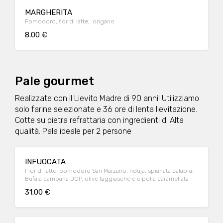
MARGHERITA
Pomodoro, fior di latte, origano
8.00 €
Pale gourmet
Realizzate con il Lievito Madre di 90 anni! Utilizziamo
solo farine selezionate e 36 ore di lenta lievitazione.
Cotte su pietra refrattaria con ingredienti di Alta
qualità. Pala ideale per 2 persone
INFUOCATA
Fior di latte, pomodoro San Marzano, nduja, spianata calabra,
Bufala campana DOP, olive taggiasche e cipolla caramellata
31.00 €