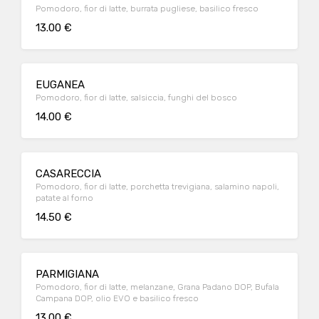
Pomodoro, fior di latte, burrata pugliese, basilico fresco
13.00 €
EUGANEA
Pomodoro, fior di latte, salsiccia, funghi del bosco
14.00 €
CASARECCIA
Pomodoro, fior di latte, porchetta trevigiana, salamino napoli,
patate al forno
14.50 €
PARMIGIANA
Pomodoro, fior di latte, melanzane, Grana Padano DOP, Bufala
Campana DOP, olio EVO e basilico fresco
13.00 €