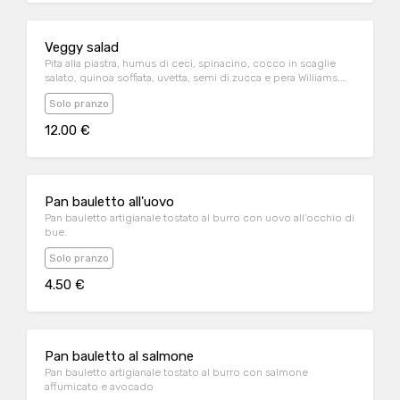
Veggy salad
Pita alla piastra, humus di ceci, spinacino, cocco in scaglie
salato, quinoa soffiata, uvetta, semi di zucca e pera Williams.
Condito con dressing al miele millefiori e aceto balsamico
Solo pranzo
12.00 €
Pan bauletto all'uovo
Pan bauletto artigianale tostato al burro con uovo all’occhio di
bue.
Solo pranzo
4.50 €
Pan bauletto al salmone
Pan bauletto artigianale tostato al burro con salmone
affumicato e avocado