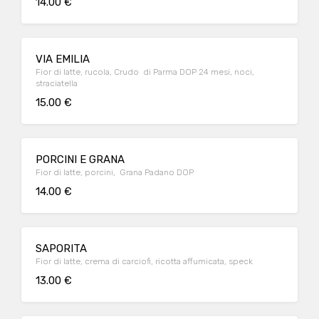
14.00 €
VIA EMILIA
Fior di latte, rucola, Crudo di Parma DOP 24 mesi, noci,
straciatella
15.00 €
PORCINI E GRANA
Fior di latte, porcini, Grana Padano DOP
14.00 €
SAPORITA
Fior di latte, crema di carciofi, ricotta affumicata, speck
13.00 €