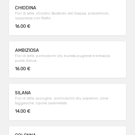
CHIODINA
Fior di latte, chiodini, Bastardo del Grappa, prezzemolo,
soppressa con filetto
16.00 €
AMBIZIOSA
Fior di latte, pomodorini dry, burrata pugliese e bresaola
punta d’anca
16.00 €
SILANA
Fior di latte, acciughe, pomodorini dry, peperoni, olive
taggiasche, cipolla caramellata
14.00 €