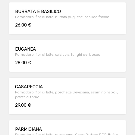
BURRATA E BASILICO
Pomodoro, fior di latte, burrata pugliese, basilico fresco
26.00 €
EUGANEA
Pomodoro, fior di latte, salsiccia, funghi del bosco
28.00 €
CASARECCIA
Pomodoro, fior di latte, porchetta trevigiana, salamino napoli,
patate al forno
29.00 €
PARMIGIANA
Pomodoro, fior di latte, melanzane, Grana Padano DOP, Bufala