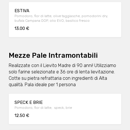
ESTIVA
Pomodoro, fior di latte, olive taggiasche, pomodorini dry,
bufala Campana DOP, olio EVO, basilico fresco
13.00 €
Mezze Pale Intramontabili
Realizzate con il Lievito Madre di 90 anni! Utilizziamo
solo farine selezionate e 36 ore di lenta lievitazione.
Cotte su pietra refrattaria con ingredienti di Alta
qualità. Pala ideale per 1 persona
SPECK E BRIE
Pomodoro, fior di latte, speck, brie
12.50 €