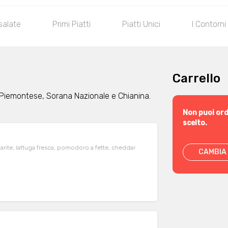
salate
Primi Piatti
Piatti Unici
I Contorni
Carrello
 Piemontese, Sorana Nazionale e Chianina.
Non puoi ord
scelto.
ante, lattuga fresca, pomodoro a fette, cheddar
CAMBIA 