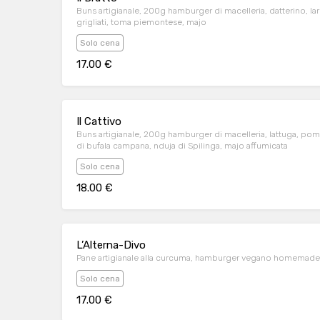
Buns artigianale, 200g hamburger di macelleria, datterino, l
grigliati, toma piemontese, majo
Solo cena
17.00 €
Il Cattivo
Buns artigianale, 200g hamburger di macelleria, lattuga, pom
di bufala campana, nduja di Spilinga, majo affumicata
Solo cena
18.00 €
L’Alterna-Divo
Pane artigianale alla curcuma, hamburger vegano homemade,
Solo cena
17.00 €