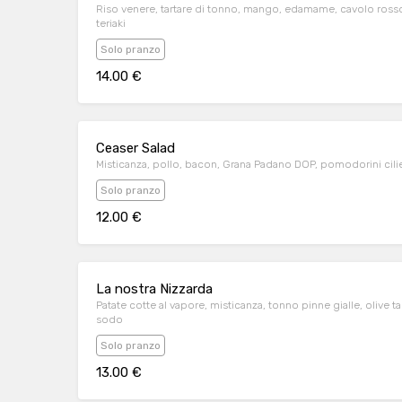
Riso venere, tartare di tonno, mango, edamame, cavolo rosso 
teriaki
Solo pranzo
14.00 €
Ceaser Salad
Misticanza, pollo, bacon, Grana Padano DOP, pomodorini cilieg
Solo pranzo
12.00 €
La nostra Nizzarda
Patate cotte al vapore, misticanza, tonno pinne gialle, olive
sodo
Solo pranzo
13.00 €