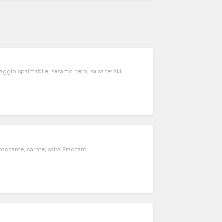
ggio spalmabile, sesamo nero, salsa teriaki
roccante, carote, salsa Fraccaro