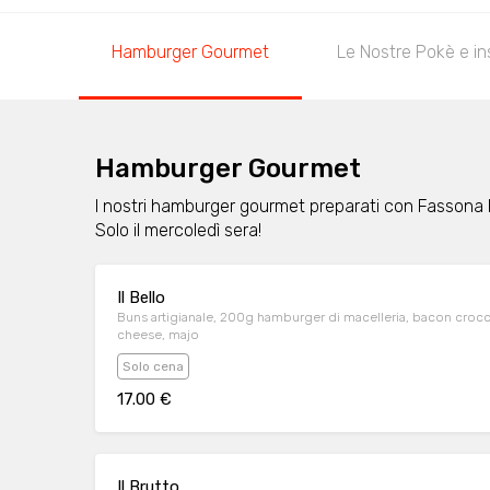
Hamburger Gourmet
Le Nostre Pokè e in
Hamburger Gourmet
I nostri hamburger gourmet preparati con Fassona
Solo il mercoledì sera!
Il Bello
Buns artigianale, 200g hamburger di macelleria, bacon crocc
cheese, majo
Solo cena
17.00 €
Il Brutto