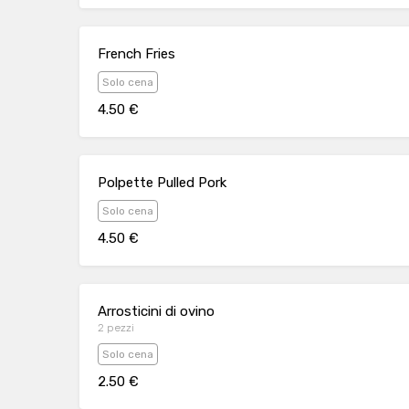
French Fries
Solo cena
4.50 €
Polpette Pulled Pork
Solo cena
4.50 €
Arrosticini di ovino
2 pezzi
Solo cena
2.50 €