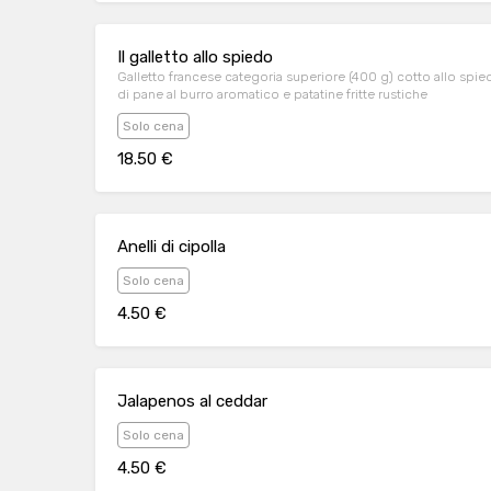
Il galletto allo spiedo
Galletto francese categoria superiore (400 g) cotto allo spi
di pane al burro aromatico e patatine fritte rustiche
Solo cena
18.50 €
Anelli di cipolla
Solo cena
4.50 €
Jalapenos al ceddar
Solo cena
4.50 €