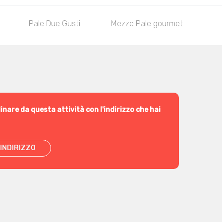
Pale Due Gusti
Mezze Pale gourmet
Me
inare da questa attività con l'indirizzo che hai
INDIRIZZO