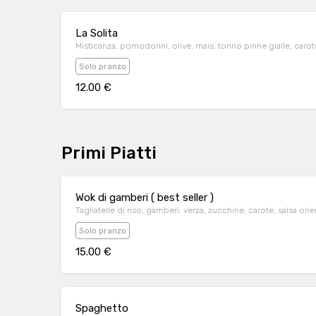
La Solita
Misticanza, pomodorini, olive, mais, tonno pinne gialle, carot
Solo pranzo
12.00 €
Primi Piatti
Wok di gamberi ( best seller )
Tagliatelle di riso, gamberi, verza, zucchine, carote, salsa orie
Solo pranzo
15.00 €
Spaghetto