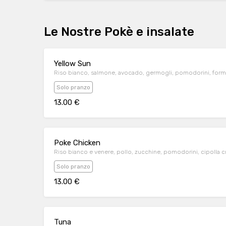
Le Nostre Pokè e insalate
Yellow Sun
Riso bianco, salmone, avocado, germogli, pomodorini, forma
Solo pranzo
13.00 €
Poke Chicken
Riso bianco e venere, pollo, zucchine, pomodorini, cipolla c
Solo pranzo
13.00 €
Tuna