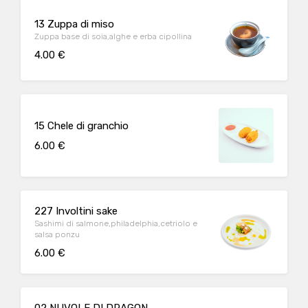
13 Zuppa di miso
Zuppa base di soia,alghe e erba cipollina
4.00 €
15 Chele di granchio
6.00 €
227 Involtini sake
Sashimi di salmone,philadelphia,cetriolo e
salsa ponzu
6.00 €