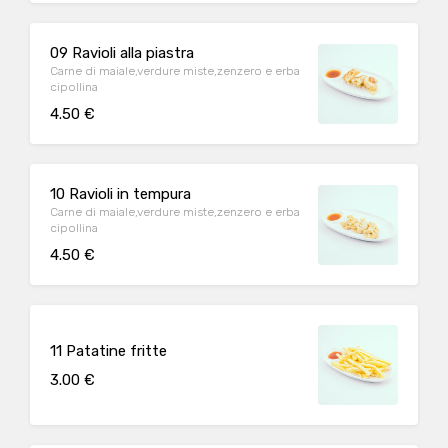
09 Ravioli alla piastra
Carne di maiale,verdure miste,zenzero e erba
cipollina
4.50 €
10 Ravioli in tempura
Carne di maiale,verdure miste,zenzero e erba
cipollina
4.50 €
11 Patatine fritte
3.00 €