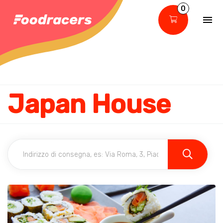
0
Japan House