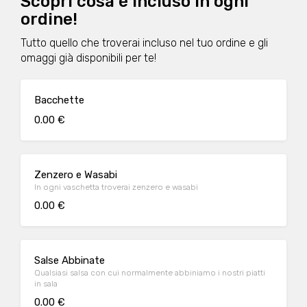
Scopri cosa è incluso in ogni
ordine!
Tutto quello che troverai incluso nel tuo ordine e gli
omaggi già disponibili per te!
Bacchette
0.00 €
Zenzero e Wasabi
In ogni vaschetta troverai zenzero e wasabi
0.00 €
Salse Abbinate
Qualsiasi salsa con cui normalmente abbiniamo i nostri piatti
in sala
0.00 €