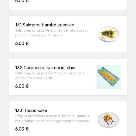
6.00 €
131 Salmone flambé speciale
Salmone, salsa zafferano dolce, olio rosso,
pistacchio e chips di rucola
6.00 €
132 Carpaccio, salmone, chia
Salmone, salsa passion fruit, salsa ponzu,
chips riso e olio verde
6.00 €
133 Tacos sake
Sfoglia croccante a base di farina di grano e
mais, tartare speziata leggermente piccante
e philadelphia, mango, avocado e salsa
6.00 €
teriyaki