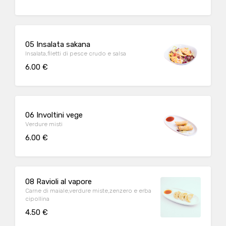
05 Insalata sakana
Insalata,filetti di pesce crudo e salsa
6.00 €
06 Involtini vege
Verdure misti
6.00 €
08 Ravioli al vapore
Carne di maiale,verdure miste,zenzero e erba
cipollina
4.50 €