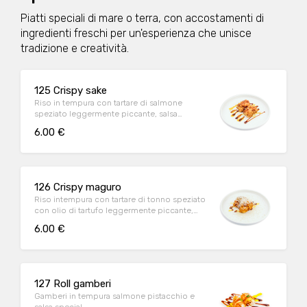
Piatti speciali di mare o terra, con accostamenti di
ingredienti freschi per un'esperienza che unisce
tradizione e creatività.
125 Crispy sake
Riso in tempura con tartare di salmone
speziato leggermente piccante, salsa
mango, teriyaki ed erba cipollina
6.00 €
126 Crispy maguro
Riso intempura con tartare di tonno speziato
con olio di tartufo leggermente piccante,
erba cipollina e salsa yuzu tartufo, teriyaki,
6.00 €
parmigiano
127 Roll gamberi
Gamberi in tempura salmone pistacchio e