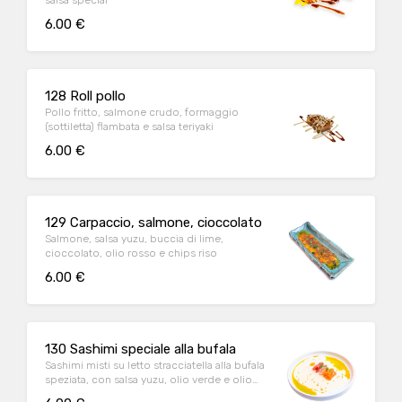
salsa special
6.00 €
128 Roll pollo
Pollo fritto, salmone crudo, formaggio
(sottiletta) flambata e salsa teriyaki
6.00 €
129 Carpaccio, salmone, cioccolato
Salmone, salsa yuzu, buccia di lime,
cioccolato, olio rosso e chips riso
6.00 €
130 Sashimi speciale alla bufala
Sashimi misti su letto stracciatella alla bufala
speziata, con salsa yuzu, olio verde e olio
rosso dello chef