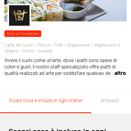
Solo su Foodracers
L'arte del sushi.
Pesce
Fritti
Giapponese
Vegetariano e
Vegano
Sushi
Insalate
Vivere il sushi come un'arte, dove i piatti sono opere di
colori e gusti. Il nostro staff specializzato offre piatti di
qualità realizzati ad arte per soddisfare qualsiasi de
...
altro
Scopri cosa è incluso in ogni ordine!
Antipasti