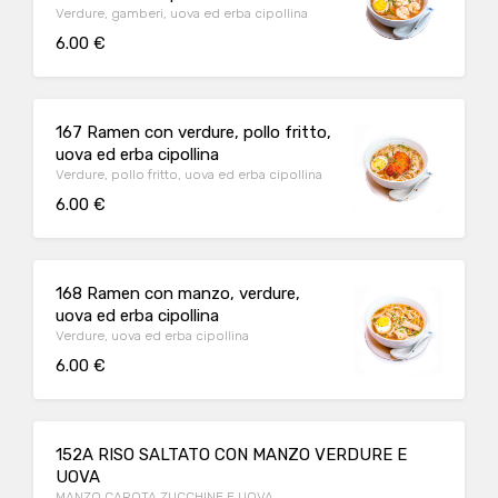
Verdure, gamberi, uova ed erba cipollina
6.00 €
167 Ramen con verdure, pollo fritto,
uova ed erba cipollina
Verdure, pollo fritto, uova ed erba cipollina
6.00 €
168 Ramen con manzo, verdure,
uova ed erba cipollina
Verdure, uova ed erba cipollina
6.00 €
152A RISO SALTATO CON MANZO VERDURE E
UOVA
MANZO,CAROTA,ZUCCHINE E UOVA