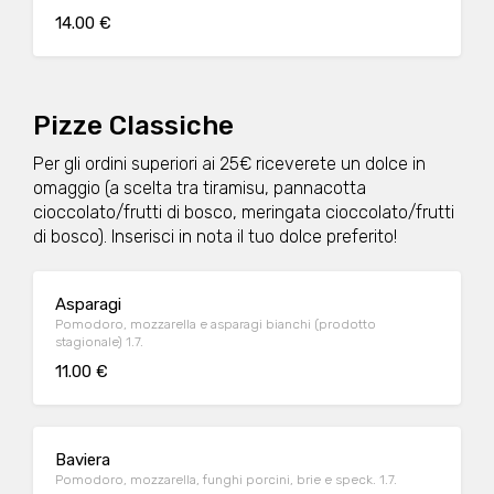
14.00 €
Pizze Classiche
Per gli ordini superiori ai 25€ riceverete un dolce in
omaggio (a scelta tra tiramisu, pannacotta
cioccolato/frutti di bosco, meringata cioccolato/frutti
di bosco). Inserisci in nota il tuo dolce preferito!
Asparagi
Pomodoro, mozzarella e asparagi bianchi (prodotto
stagionale) 1.7.
11.00 €
Baviera
Pomodoro, mozzarella, funghi porcini, brie e speck. 1.7.