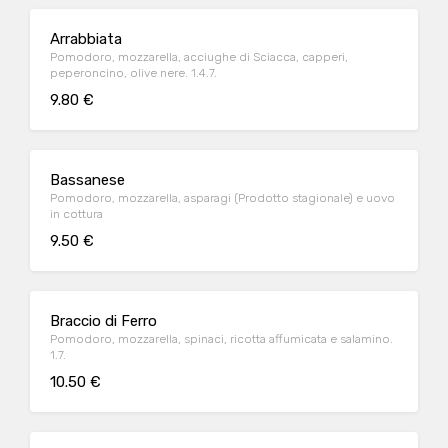
Arrabbiata
Pomodoro, mozzarella, acciughe di Sciacca, capperi,
peperoncino, olive nere. 1.4.7.
9.80 €
Bassanese
Pomodoro, mozzarella, asparagi (Prodotto stagionale) e uovo
in cottura
9.50 €
Braccio di Ferro
Pomodoro, mozzarella, spinaci, ricotta affumicata e salamino.
1.7.
10.50 €