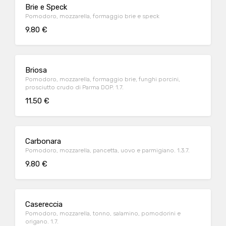
Brie e Speck
Pomodoro, mozzarella, formaggio brie e speck
9.80 €
Briosa
Pomodoro, mozzarella, formaggio brie, funghi porcini,
prosciutto crudo di Parma DOP. 1.7.
11.50 €
Carbonara
Pomodoro, mozzarella, pancetta, uovo e parmigiano. 1.3.7.
9.80 €
Casereccia
Pomodoro, mozzarella, tonno, salamino, pomodorini e
origano. 1.7.