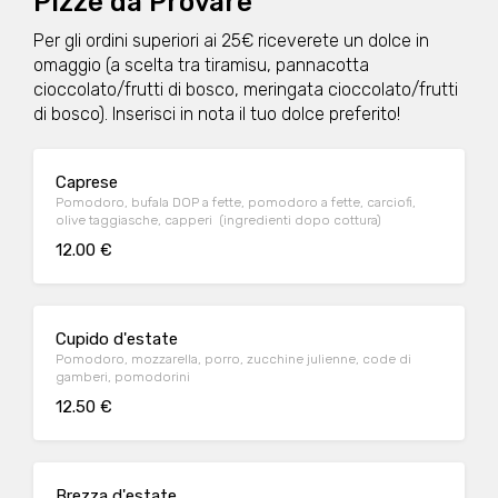
Pizze da Provare
Per gli ordini superiori ai 25€ riceverete un dolce in
omaggio (a scelta tra tiramisu, pannacotta
cioccolato/frutti di bosco, meringata cioccolato/frutti
di bosco). Inserisci in nota il tuo dolce preferito!
Caprese
Pomodoro, bufala DOP a fette, pomodoro a fette, carciofi,
olive taggiasche, capperi (ingredienti dopo cottura)
12.00 €
Cupido d'estate
Pomodoro, mozzarella, porro, zucchine julienne, code di
gamberi, pomodorini
12.50 €
Brezza d'estate