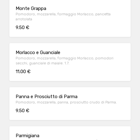
Monte Grappa
Pomodoro, mozzarella, formaggio Morlacco, pancetta
arrotolata
9.50 €
Morlacco e Guanciale
Pomodoro, mozzarella, formaggio Morlacco, pomodori
secchi, guanciale di maiale. 1.7.
11.00 €
Panna e Prosciutto di Parma
Pomodoro, mozzarella, panna, prosciutto crudo di Parma.
9.50 €
Parmigiana