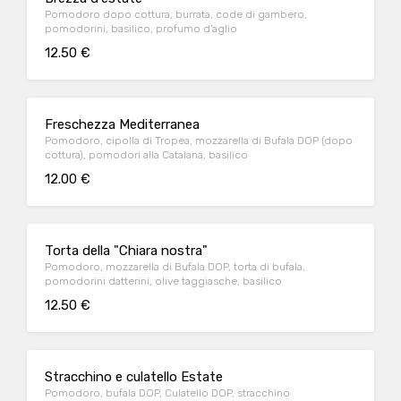
Pomodoro dopo cottura, burrata, code di gambero,
pomodorini, basilico, profumo d’aglio
12.50 €
Freschezza Mediterranea
Pomodoro, cipolla di Tropea, mozzarella di Bufala DOP (dopo
cottura), pomodori alla Catalana, basilico
12.00 €
Torta della "Chiara nostra"
Pomodoro, mozzarella di Bufala DOP, torta di bufala,
pomodorini datterini, olive taggiasche, basilico
12.50 €
Stracchino e culatello Estate
Pomodoro, bufala DOP, Culatello DOP, stracchino