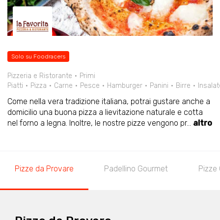
Solo su Foodracers
Pizzeria e Ristorante
Primi
Piatti
Pizza
Carne
Pesce
Hamburger
Panini
Birre
Insalat
Come nella vera tradizione italiana, potrai gustare anche a
domicilio una buona pizza a lievitazione naturale e cotta
nel forno a legna. Inoltre, le nostre pizze vengono pr
...
altro
Pizze da Provare
Padellino Gourmet
Pizze 