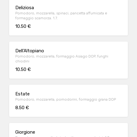
Deliziosa
Pomodoro, mozzarella, spinaci, pancetta affumicata e
formaggio scamorza. 1.7.
10.50 €
Dell'Altopiano
Pomodoro, mozzarella, formaggio Asiago DOP, funghi
chiodini
10.50 €
Estate
Pomodoro, mozzarella, pomodorini, formaggio grana DOP
8.50 €
Giorgione