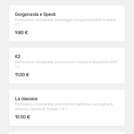
Gorgonzola e Speck
Pomodoro, mozzarella, formaggio Gorgonzola DOP e speck.
1.7.
9.80 €
K2
Pomodoro, mozzarella, pomodorini, rucola e stracchino DOP.
1.7.
11.00 €
La classica
Pomodoro, mozzarella, pomodorini datterino, acciughe di
Sciacca, cipolla di Tropea. 1.4.7.
10.50 €