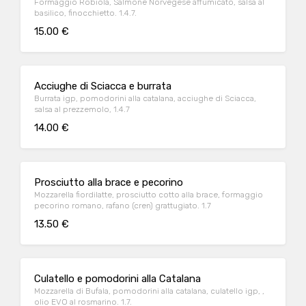
Formaggio Robiola, Salmone Norvegese affumicato, salsa al
basilico, finocchietto. 1.4.7.
15.00 €
Acciughe di Sciacca e burrata
Burrata igp, pomodorini alla catalana, acciughe di Sciacca,
salsa al prezzemolo, 1.4.7
14.00 €
Prosciutto alla brace e pecorino
Mozzarella fiordilatte, prosciutto cotto alla brace, formaggio
pecorino romano, rafano (cren) grattugiato. 1.7
13.50 €
Culatello e pomodorini alla Catalana
Mozzarella di Bufala, pomodorini alla catalana, culatello igp, ,
olio EVO al rosmarino. 1.7.