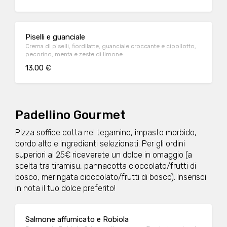
Piselli e guanciale
Crema di piselli, fiordilatte, guanciale croccante e cipollotto,
pecorino, menta e zeste di limone.
13.00 €
Padellino Gourmet
Pizza soffice cotta nel tegamino, impasto morbido,
bordo alto e ingredienti selezionati. Per gli ordini
superiori ai 25€ riceverete un dolce in omaggio (a
scelta tra tiramisu, pannacotta cioccolato/frutti di
bosco, meringata cioccolato/frutti di bosco). Inserisci
in nota il tuo dolce preferito!
Salmone affumicato e Robiola