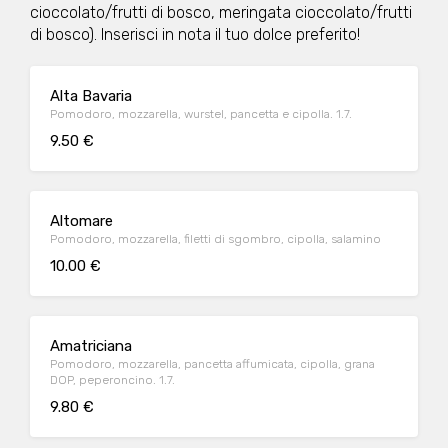
cioccolato/frutti di bosco, meringata cioccolato/frutti
di bosco). Inserisci in nota il tuo dolce preferito!
Alta Bavaria
Pomodoro, mozzarella, wurstel, pancetta e cipolla. 1.7.
9.50 €
Altomare
Pomodoro, mozzarella, filetti di sgombro, cipolla, salamino
10.00 €
Amatriciana
Pomodoro, mozzarella, pancetta affumicata, cipolla, grana
DOP, peperoncino. 1.7.
9.80 €