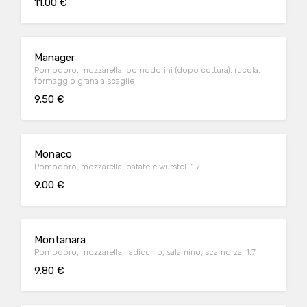
11.00 €
Manager
Pomodoro, mozzarella, pomodorini (dopo cottura), rucola,
formaggio grana a scaglie
9.50 €
Monaco
Pomodoro, mozzarella, patate e wurstel. 1.7.
9.00 €
Montanara
Pomodoro, mozzarella, radicchio, salamino, scamorza. 1.7.
9.80 €