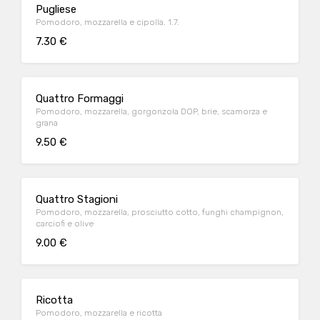
Pugliese
Pomodoro, mozzarella e cipolla. 1.7.
7.30 €
Quattro Formaggi
Pomodoro, mozzarella, gorgonzola DOP, brie, scamorza e
grana
9.50 €
Quattro Stagioni
Pomodoro, mozzarella, prosciutto cotto, funghi champignon,
carciofi e olive
9.00 €
Ricotta
Pomodoro, mozzarella e ricotta