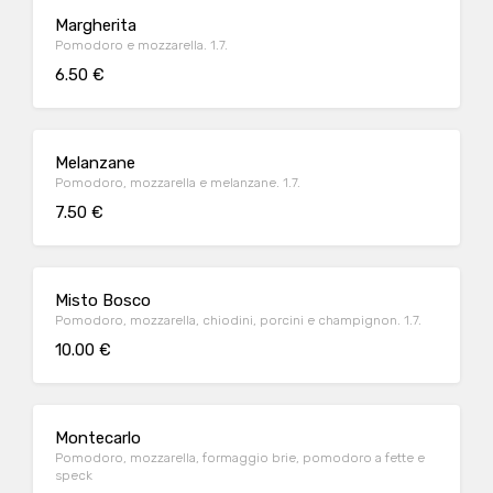
Margherita
Pomodoro e mozzarella. 1.7.
6.50 €
Melanzane
Pomodoro, mozzarella e melanzane. 1.7.
7.50 €
Misto Bosco
Pomodoro, mozzarella, chiodini, porcini e champignon. 1.7.
10.00 €
Montecarlo
Pomodoro, mozzarella, formaggio brie, pomodoro a fette e
speck