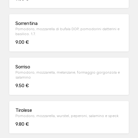
Sorrentina
Pomodoro, mozzarella di bufala DOP, pomodorini datterini e
basilico. 1.7.
9.00 €
Sorriso
Pomodoro, mozzarella, melanzane, formaggio gorgonzola e
salamino
9.50 €
Tirolese
Pomodoro, mozzarella, wurstel, peperoni, salamino e speck
9.80 €