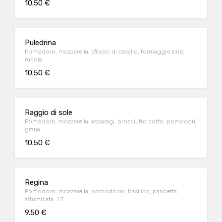
10.50 €
Puledrina
Pomodoro, mozzarella, sfilacci di cavallo, formaggio brie,
rucola
10.50 €
Raggio di sole
Pomodoro, mozzarella, asparagi, prosciutto cotto, pomodori,
grana
10.50 €
Regina
Pomodoro, mozzarella, pomodorini, basilico, pancetta
affumicata. 1.7.
9.50 €