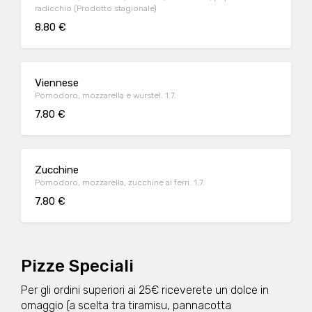
radicchio (Prodotto stagionale)
8.80 €
Viennese
Pomodoro, mozzarella e wurstel. 1.7.
7.80 €
Zucchine
Pomodoro, mozzarella, zucchine ai ferri. 1.7.
7.80 €
Pizze Speciali
Per gli ordini superiori ai 25€ riceverete un dolce in
omaggio (a scelta tra tiramisu, pannacotta