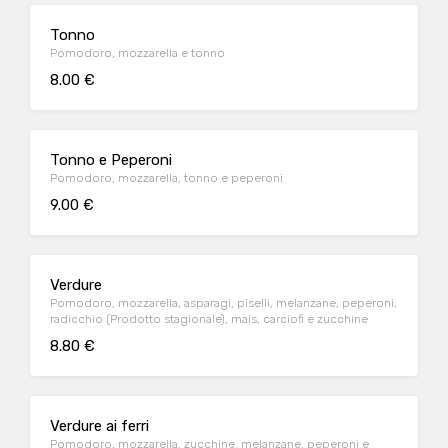
Tonno
Pomodoro, mozzarella e tonno
8.00 €
Tonno e Peperoni
Pomodoro, mozzarella, tonno e peperoni
9.00 €
Verdure
Pomodoro, mozzarella, asparagi, piselli, melanzane, peperoni,
radicchio (Prodotto stagionale), mais, carciofi e zucchine
8.80 €
Verdure ai ferri
Pomodoro, mozzarella, zucchine, melanzane, peperoni e