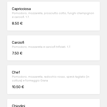
Capricciosa
Pomodoro, mozzarella, prosciutto cotto, funghi champignon
e carciofi. 1.7.
8.50 €
Carciofi
Pomodoro, mozzarella e carciofi trifolati. 1.7.
7.50 €
Chef
Pomodoro, mozzarella, radicchio rosso, speck tagliato (in
cottura) e formaggio Grana
10.50 €
Chiodini