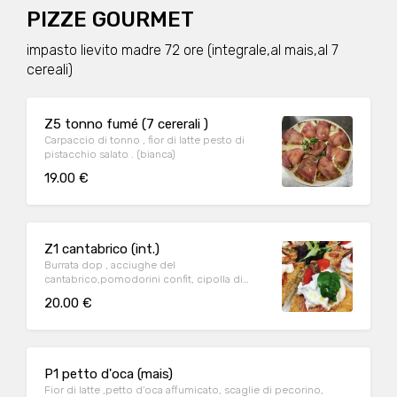
PIZZE GOURMET
impasto lievito madre 72 ore (integrale,al mais,al 7
cereali)
Z5 tonno fumé (7 cererali )
Carpaccio di tonno , fior di latte pesto di
pistacchio salato . (bianca)
19.00 €
Z1 cantabrico (int.)
Burrata dop , acciughe del
cantabrico,pomodorini confit, cipolla di
tropea marinata a crudo
20.00 €
P1 petto d'oca (mais)
Fior di latte ,petto d'oca affumicato, scaglie di pecorino,