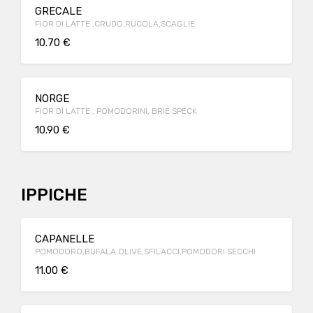
GRECALE
FIOR DI LATTE ,CRUDO,RUCOLA,SCAGLIE
10.70 €
NORGE
FIOR DI LATTE , POMODORINI, BRIE SPECK
10.90 €
IPPICHE
CAPANELLE
POMODORO,BUFALA,OLIVE,SFILACCI,POMODORI SECCHI
11.00 €