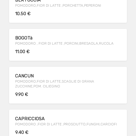
BERTUCCIA
POMODORO,FIOR DI LATTE ,PORCHETTA,PEPERONI
10.50 €
BOGOTà
POMODORO , FIOR DI LATTE ,PORCINI,BRESAOLA,RUCOLA
11.00 €
CANCUN
POMODORO,FIOR DI LATTE,SCAGLIE DI GRANA
ZUCCHINE,POM. CILIEGINO
9.90 €
CAPRICCIOSA
POMODORO ,FIOR DI LATTE ,PROSCIUTTO,FUNGHI,CARCIOFI
9.40 €