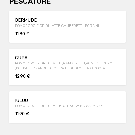
PESCATORE
BERMUDE
POMODORO,FIOR DI LATTE,GAMBERETTI, PORCINI
11.80 €
CUBA
POMODORO, FIOR DI LATTE ,GAMBERETTI,POM. CILIEGINO
,POLPA DI GRANCHIO ,POLPA DI GUSTO DI ARADOSTA
12.90 €
IGLOO
POMODORO, FIOR DI LATTE ,STRACCHINO,SALMONE
11.90 €