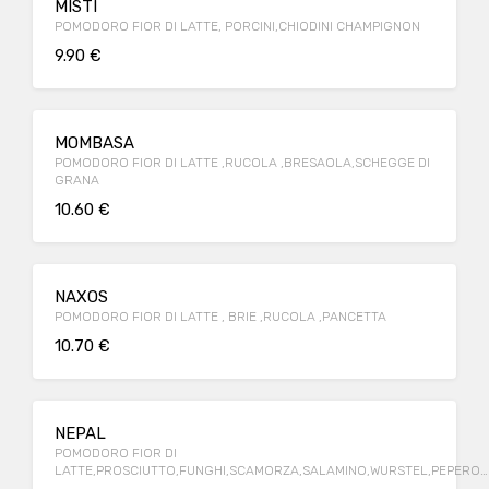
MISTI
POMODORO FIOR DI LATTE, PORCINI,CHIODINI CHAMPIGNON
9.90 €
MOMBASA
POMODORO FIOR DI LATTE ,RUCOLA ,BRESAOLA,SCHEGGE DI
GRANA
10.60 €
NAXOS
POMODORO FIOR DI LATTE , BRIE ,RUCOLA ,PANCETTA
10.70 €
NEPAL
POMODORO FIOR DI
LATTE,PROSCIUTTO,FUNGHI,SCAMORZA,SALAMINO,WURSTEL,PEPERON
UOVA