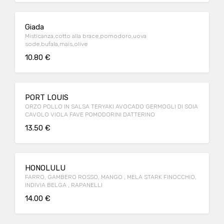
Giada
Misticanza,cotto alla brace,pomodoro,uova
sode,bufala,mais,olive
10.80 €
PORT LOUIS
ORZO POLLO IN SALSA TERYAKI AVOCADO GERMOGLI DI SOIA
CAVOLO VIOLA FAVE POMODORINI DATTERINO
13.50 €
HONOLULU
FARRO, GAMBERO ROSSO, MANGO , MELA STARK FINOCCHIO,
INDIVIA BELGA , RAPANELLI
14.00 €