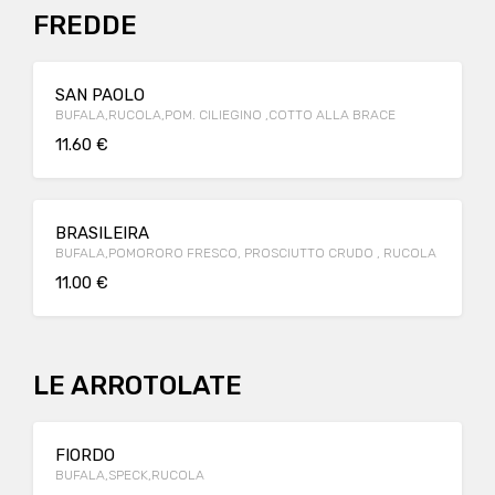
FREDDE
SAN PAOLO
BUFALA,RUCOLA,POM. CILIEGINO ,COTTO ALLA BRACE
11.60 €
BRASILEIRA
BUFALA,POMORORO FRESCO, PROSCIUTTO CRUDO , RUCOLA
11.00 €
LE ARROTOLATE
FIORDO
BUFALA,SPECK,RUCOLA