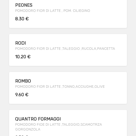
PEONES
POMODORO FIOR DI LATTE , POM. CILIEGINO
8.30 €
RODI
POMODORO FIOR DI LATTE ,TALEGGIO ,RUCOLA,PANCETTA
10.20 €
ROMBO
POMODORO FIOR DI LATTE ,TONNO,ACCIUGHE,OLIVE
9.60 €
QUANTRO FORMAGGI
POMODORO FIOE DI LATTE ,TALEGGIO,SCAMOTRZA
GORGONZOLA