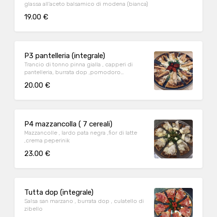
glassa all'aceto balsamico di modena (bianca)
19.00 €
P3 pantelleria (integrale)
Trancio di tonno pinna gialla , capperi di
pantelleria, burrata dop ,pomodoro
piccadilly (bianca)
20.00 €
P4 mazzancolla ( 7 cereali)
Mazzancolle , lardo pata negra ,fior di latte
,crema peperinik
23.00 €
Tutta dop (integrale)
Salsa san marzano , burrata dop , culatello di
zibello