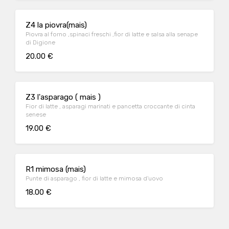
Z4 la piovra(mais)
Piovra al forno ,spinaci freschi ,fior di latte e salsa alla senape
di Digione
20.00 €
Z3 l'asparago ( mais )
Fior di latte , asparagi marinati e pancetta croccante di cinta
senese
19.00 €
R1 mimosa (mais)
Punte di asparago , fior di latte e mimosa d'uovo
18.00 €