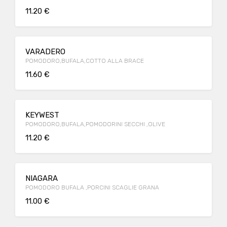
11.20 €
VARADERO
POMODORO,BUFALA,COTTO ALLA BRACE
11.60 €
KEYWEST
POMODORO,BUFALA,POMODORINI SECCHI ,OLIVE
11.20 €
NIAGARA
POMODORO BUFALA ,PORCINI SCAGLIE GRANA
11.00 €