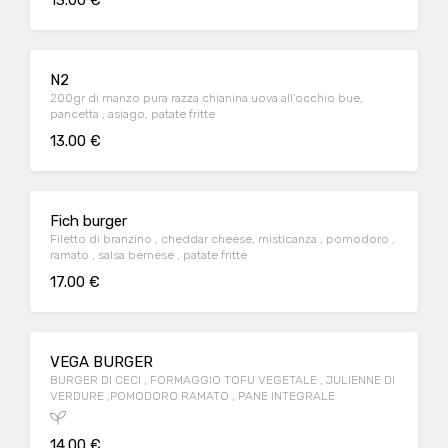
13.00 €
N2
200gr di manzo pura razza chianina uova all’occhio bue,
pancetta , asiago, patate fritte
13.00 €
Fich burger
Filetto di branzino , cheddar cheese, misticanza , pomodoro ,
ramato , salsa bernese , patate fritte
17.00 €
VEGA BURGER
BURGER DI CECI , FORMAGGIO TOFU VEGETALE , JULIENNE DI
VERDURE ,POMODORO RAMATO , PANE INTEGRALE
14.00 €