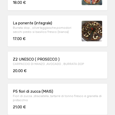
18.00 €
La ponente (integrale)
Burrata dop , olive taggiasche,pomodori
secchi pesto si basilico fresco (bianca)
17.00 €
Z2 UNESCO ( PROSECCO )
CARPACCIO DI MANZO ,AVOCADO , BURRATA DOP
20.00 €
P5 fiori di zucca (MAIS)
Fiori di zucca ,straciatella ,tartarre di tonno fresco e granella di
pistacchio
21.00 €