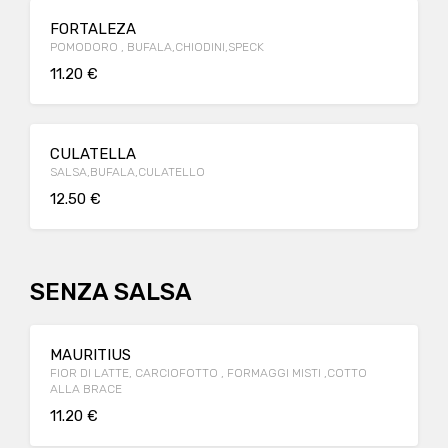
FORTALEZA
POMODORO , BUFALA,CHIODINI,SPECK
11.20 €
CULATELLA
SALSA,BUFALA,CULATELLO
12.50 €
SENZA SALSA
MAURITIUS
FIOR DI LATTE, CARCIOFOTTO , FORMAGGI MISTI ,COTTO
ALLA BRACE
11.20 €