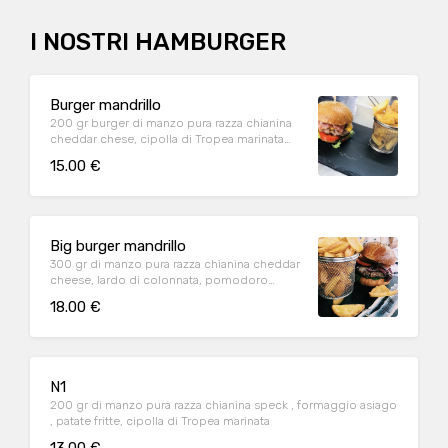
I NOSTRI HAMBURGER
Burger mandrillo
200 gr burger di manzo pura razza chianina
cheddar chese, cipolla di Tropea marinata
becon , salsa bernese ,pomodoro ramato
15.00 €
Big burger mandrillo
300 gr di manzo pura razza chianina cheddar
cheese, lardo di colonnata, pomodoro
ramato, anelli di cipolla , salsa bernese
18.00 €
N1
200 gr di manzo pura razza chianina speck , formaggio asiago
, patate fritte, cipolla di Tropea marinata