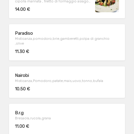
cipolla marinata , filetto di formaggio asiago
e senape dijon
14.00 €
Paradiso
Misticanza,pomodoro,brie,gamberetti,polpa di granchio
,olive
11.30 €
Nairobi
Misticanza,Pomodoro,patate,mais,uovo,tonno,bufala
10.50 €
B.r.g
Bresaola,rucola,grana
11.00 €