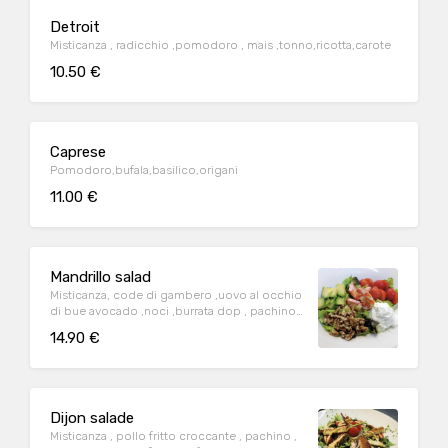
Detroit
Misticanza , radicchio ,pomodoro , mais ,tonno,ricotta,carote
10.50 €
Caprese
Pomodoro,bufala,basilico,origani
11.00 €
Mandrillo salad
Misticanza, code di gambero ,uovo al occhio
di bue avocado ,noci ,burrata dop , pachino
e salsa bernese
14.90 €
Dijon salade
Misticanza , pollo fritto croccante , pachino ,