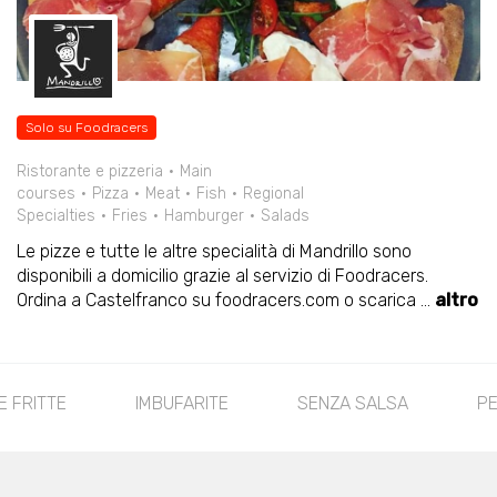
Solo su Foodracers
Ristorante e pizzeria
Main
courses
Pizza
Meat
Fish
Regional
Specialties
Fries
Hamburger
Salads
Le pizze e tutte le altre specialità di Mandrillo sono
disponibili a domicilio grazie al servizio di Foodracers.
Ordina a Castelfranco su foodracers.com o scarica
...
altro
E FRITTE
IMBUFARITE
SENZA SALSA
P