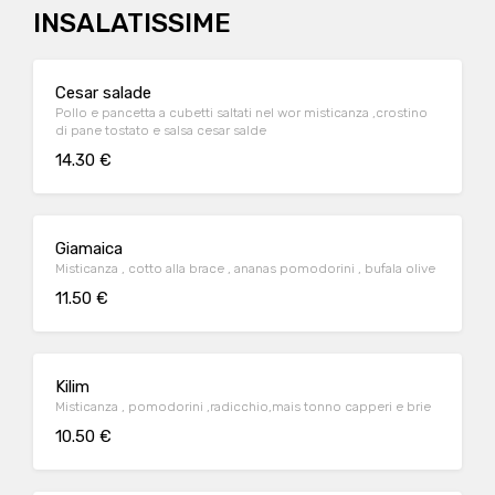
INSALATISSIME
Cesar salade
Pollo e pancetta a cubetti saltati nel wor misticanza ,crostino
di pane tostato e salsa cesar salde
14.30 €
Giamaica
Misticanza , cotto alla brace , ananas pomodorini , bufala olive
11.50 €
Kilim
Misticanza , pomodorini ,radicchio,mais tonno capperi e brie
10.50 €