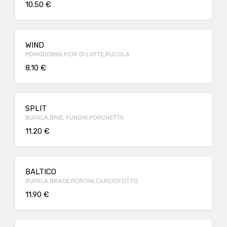
10.50 €
WIND
POMODORINI,FIOR DI LATTE,RUCOLA
8.10 €
SPLIT
BUFALA,BRIE, FUNGHI,PORCHETTA
11.20 €
BALTICO
BUFALA,BRACE,PORCINI,CARCIOFOTTO
11.90 €