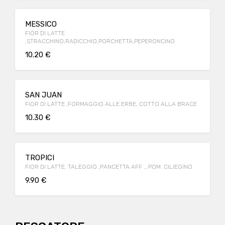
MESSICO
FIOR DI LATTE
,STRACCHINO,RADICCHIO,PORCHETTA,PEPERONCINO
10.20 €
SAN JUAN
FIOR DI LATTE ,FORMAGGIO ALLE ERBE, COTTO ALLA BRACE
10.30 €
TROPICI
FIOR DI LATTE, TALEGGIO ,PANCETTA AFF ., POM .CILIEGINO
9.90 €