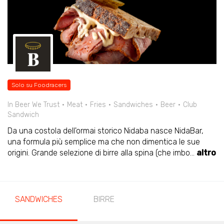
Solo su Foodracers
In Beer We Trust
Meat
Fries
Sandwiches
Beer
Club
Sandwich
Da una costola dell'ormai storico Nidaba nasce NidaBar,
una formula più semplice ma che non dimentica le sue
origini. Grande selezione di birre alla spina (che imbo
...
altro
SANDWICHES
BIRRE