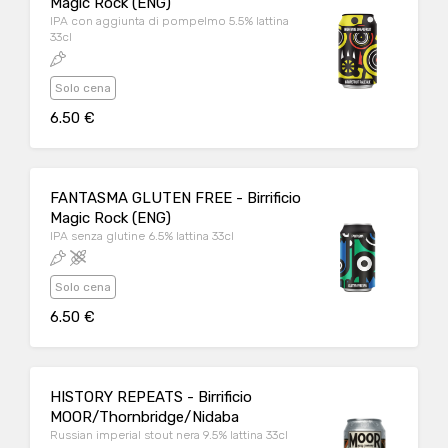
Magic Rock (ENG)
IPA con aggiunta di pompelmo 5.5% lattina
33cl
Solo cena
6.50 €
FANTASMA GLUTEN FREE - Birrificio
Magic Rock (ENG)
IPA senza glutine 6.5% lattina 33cl
Solo cena
6.50 €
HISTORY REPEATS - Birrificio
MOOR/Thornbridge/Nidaba
Russian imperial stout nera 9.5% lattina 33cl