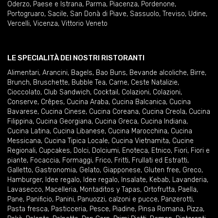
Oderzo
,
Paese e Istrana
,
Parma
,
Piacenza
,
Pordenone
,
Portogruaro
,
Sacile
,
San Donà di Piave
,
Sassuolo
,
Treviso
,
Udine
,
Vercelli
,
Vicenza
,
Vittorio Veneto
LE SPECIALITÀ DEI NOSTRI RISTORANTI
Alimentari
,
Arancini
,
Bagels
,
Bao Buns
,
Bevande alcoliche
,
Birre
,
Brunch
,
Bruschette
,
Bubble Tea
,
Carne
,
Ceste Natalizie
,
Cioccolato
,
Club Sandwich
,
Cocktail
,
Colazioni
,
Colazioni
,
Conserve
,
Crêpes
,
Cucina Araba
,
Cucina Balcanica
,
Cucina
Bavarese
,
Cucina Cinese
,
Cucina Coreana
,
Cucina Creola
,
Cucina
Filippina
,
Cucina Georgiana
,
Cucina Greca
,
Cucina Indiana
,
Cucina Latina
,
Cucina Libanese
,
Cucina Marocchina
,
Cucina
Messicana
,
Cucina Tipica Locale
,
Cucina Vietnamita
,
Cucine
Regionali
,
Cupcakes
,
Dolci
,
Dolciumi
,
Enoteca
,
Etnico
,
Fiori
,
Fiori e
piante
,
Focaccia
,
Formaggi
,
Frico
,
Fritti
,
Frullati ed Estratti
,
Galletto
,
Gastronomia
,
Gelato
,
Giapponese
,
Gluten free
,
Greco
,
Hamburger
,
Idee regalo
,
Idee regalo
,
Insalate
,
Kebab
,
Lavanderia
,
Lavasecco
,
Macelleria
,
Montaditos y Tapas
,
Ortofrutta
,
Paella
,
Pane
,
Panificio
,
Panini
,
Panuozzi, calzoni e pucce
,
Panzerotti
,
Pasta fresca
,
Pasticceria
,
Pesce
,
Piadine
,
Pinsa Romana
,
Pizza
,