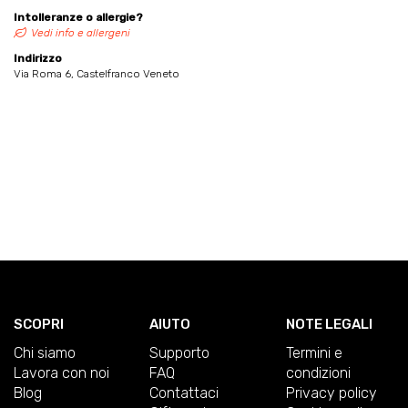
Intolleranze o allergie?
Vedi info e allergeni
Indirizzo
Via Roma 6, Castelfranco Veneto
SCOPRI
AIUTO
NOTE LEGALI
Chi siamo
Supporto
Termini e
Lavora con noi
FAQ
condizioni
Blog
Contattaci
Privacy policy