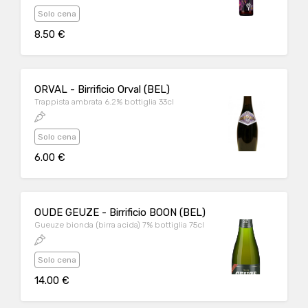
Solo cena
8.50 €
ORVAL - Birrificio Orval (BEL)
Trappista ambrata 6.2% bottiglia 33cl
Solo cena
6.00 €
OUDE GEUZE - Birrificio BOON (BEL)
Gueuze bionda (birra acida) 7% bottiglia 75cl
Solo cena
14.00 €