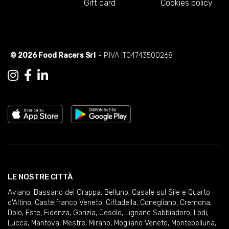
Gift card
Cookies policy
© 2026 Food Racers Srl
- P.IVA IT04743500268
LE NOSTRE CITTÀ
Aviano
,
Bassano del Grappa
,
Belluno
,
Casale sul Sile e Quarto
d'Altino
,
Castelfranco Veneto
,
Cittadella
,
Conegliano
,
Cremona
,
Dolo
,
Este
,
Fidenza
,
Gorizia
,
Jesolo
,
Lignano Sabbiadoro
,
Lodi
,
Lucca
,
Mantova
,
Mestre
,
Mirano
,
Mogliano Veneto
,
Montebelluna
,