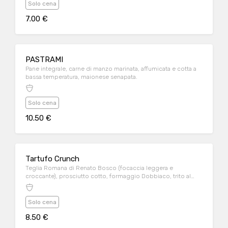
Solo cena
7.00 €
PASTRAMI
Pane integrale, carne di manzo marinata, affumicata e cotta a
bassa temperatura, maionese senapata.
Solo cena
10.50 €
Tartufo Crunch
Teglia Romana di Renato Bosco (focaccia leggera e
croccante), prosciutto cotto, formaggio Dobbiaco, trito al
tartufo nero.
Solo cena
8.50 €