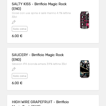
SALTY KISS - Birrificio Magic Rock
(ENG)
Gose con uva spina e sale marino 4.1% lattina
33cl
Solo cena
6.00 €
SAUCERY - Birrificio Magic Rock
(ENG)
Session IPA bionda amara 3.9% lattina 33cl
Solo cena
6.00 €
HIGH WIRE GRAPEFRUIT - Birrificio