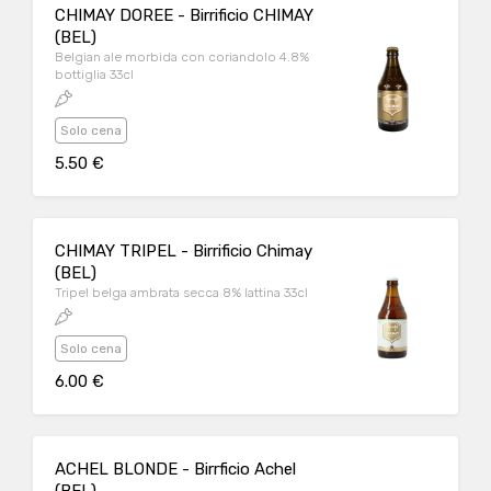
CHIMAY DOREE - Birrificio CHIMAY
(BEL)
Belgian ale morbida con coriandolo 4.8%
bottiglia 33cl
Solo cena
5.50 €
CHIMAY TRIPEL - Birrificio Chimay
(BEL)
Tripel belga ambrata secca 8% lattina 33cl
Solo cena
6.00 €
ACHEL BLONDE - Birrficio Achel