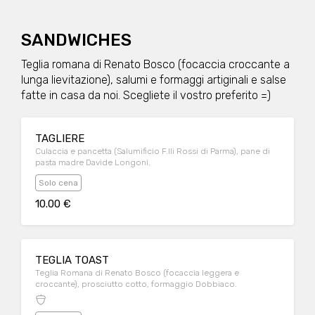
SANDWICHES
Teglia romana di Renato Bosco (focaccia croccante a
lunga lievitazione), salumi e formaggi artiginali e salse
fatte in casa da noi. Scegliete il vostro preferito =)
TAGLIERE
Culaccia e pancetta (Salumificio F.lli Rossi di Parma), pane di
pasta madre Davide Longoni.
Solo cena
10.00 €
TEGLIA TOAST
Teglia Romana di Renato Bosco (focaccia leggera e
croccante), prosciutto cotto, formaggio Dobbiaco.