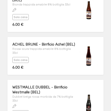
(BEL)
Bionda trappista amabile 8% bottiglia 33cl
Solo cena
6.00 €
ACHEL BRUNE - Birrficio Achel (BEL)
Rossa scura trappista amabile 8% bottiglia
33cl
Solo cena
6.00 €
WESTMALLE DUBBEL - Birrificio
Westmalle (BEL)
Dubbel belga rossa morbida da 7% bottiglia
33cl