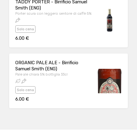
TADDY PORTER - Birrificio Samuel
Smith (ENG)
Porter scura con leggero sentore di caffè 5%
Solo cena
6.00 €
ORGANIC PALE ALE - Birrificio
Samuel Smith (ENG)
Pale ale chiara 5% bottiglia 33cl
Solo cena
6.00 €