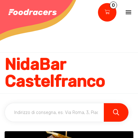
0
NidaBar
Castelfranco