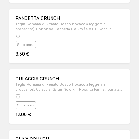
PANCETTA CRUNCH
Teglia Romana di Renato Bosco (focaccia leggera e
croccante), Dobbiaco, Pancetta (Salumificio F.lli Rossi di
Parma), pomodori secchi.
Solo cena
8.50 €
CULACCIA CRUNCH
Teglia Romana di Renato Bosco (focaccia leggera e
croccante), Culaccia (Salumificio F.lli Rossi di Parma), burrata,
mayo leggera al pesto.
Solo cena
12.00 €