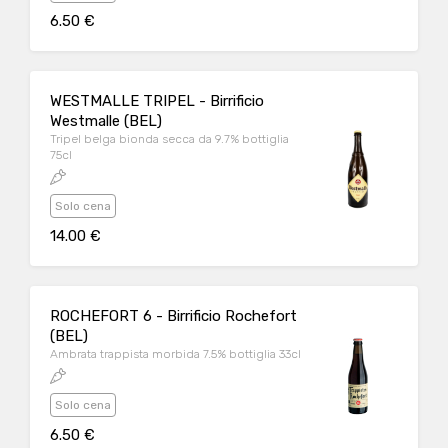
6.50 €
WESTMALLE TRIPEL - Birrificio
Westmalle (BEL)
Tripel belga bionda secca da 9.7% bottiglia
75cl
Solo cena
14.00 €
ROCHEFORT 6 - Birrificio Rochefort
(BEL)
Ambrata trappista morbida 7.5% bottiglia 33cl
Solo cena
6.50 €