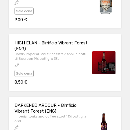
Solo cena
9.00 €
HIGH ELAN - Birrificio Vibrant Forest
(ENG)
Cherry Imperial Stout ripassata 3 anni in botti
di Bourbon 9% bottiglia 33cl
Solo cena
8.50 €
DARKENED ARDOUR - Birrificio
Vibrant Forest (ENG)
Imperial tonka and coffee stout 11% bottiglia
33cl