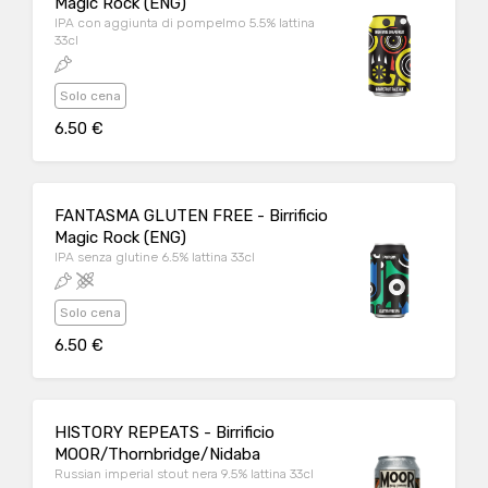
Magic Rock (ENG)
IPA con aggiunta di pompelmo 5.5% lattina
33cl
Solo cena
6.50 €
FANTASMA GLUTEN FREE - Birrificio
Magic Rock (ENG)
IPA senza glutine 6.5% lattina 33cl
Solo cena
6.50 €
HISTORY REPEATS - Birrificio
MOOR/Thornbridge/Nidaba
Russian imperial stout nera 9.5% lattina 33cl