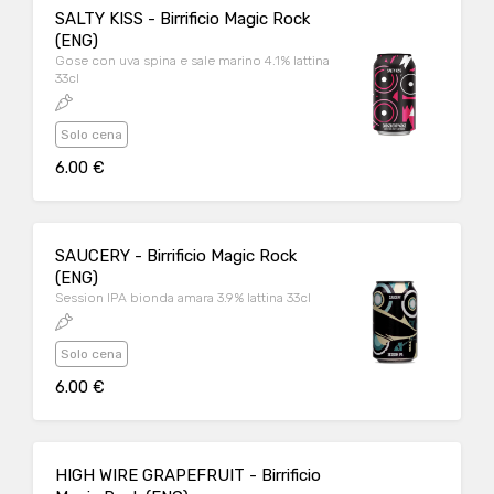
SALTY KISS - Birrificio Magic Rock
(ENG)
Gose con uva spina e sale marino 4.1% lattina
33cl
Solo cena
6.00 €
SAUCERY - Birrificio Magic Rock
(ENG)
Session IPA bionda amara 3.9% lattina 33cl
Solo cena
6.00 €
HIGH WIRE GRAPEFRUIT - Birrificio