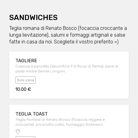
SANDWICHES
Teglia romana di Renato Bosco (focaccia croccante a
lunga lievitazione), salumi e formaggi artiginali e salse
fatte in casa da noi. Scegliete il vostro preferito =)
TAGLIERE
Culaccia e pancetta (Salumificio F.lli Rossi di Parma), pane di
pasta madre Davide Longoni.
Solo cena
10.00 €
TEGLIA TOAST
Teglia Romana di Renato Bosco (focaccia leggera e
croccante), prosciutto cotto, formaggio Dobbiaco.