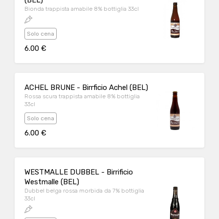
(BEL)
Bionda trappista amabile 8% bottiglia 33cl
Solo cena
6.00 €
ACHEL BRUNE - Birrficio Achel (BEL)
Rossa scura trappista amabile 8% bottiglia
33cl
Solo cena
6.00 €
WESTMALLE DUBBEL - Birrificio
Westmalle (BEL)
Dubbel belga rossa morbida da 7% bottiglia
33cl