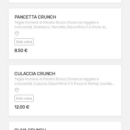
PANCETTA CRUNCH
Teglia Romana di Renato Bosco (focaccia leggera e
croccante), Dobbiaco, Pancetta (Salumificio F.lli Rossi di
Parma), pomodori secchi.
Solo cena
8.50 €
CULACCIA CRUNCH
Teglia Romana di Renato Bosco (focaccia leggera e
croccante), Culaccia (Salumificio F.lli Rossi di Parma), burrata,
mayo leggera al pesto.
Solo cena
12.00 €