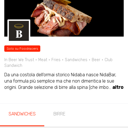
Solo su Foodracers
In Beer We Trust
Meat
Fries
Sandwiches
Beer
Club
Sandwich
Da una costola dell'ormai storico Nidaba nasce NidaBar,
una formula più semplice ma che non dimentica le sue
origini. Grande selezione di birre alla spina (che imbo
...
altro
SANDWICHES
BIRRE