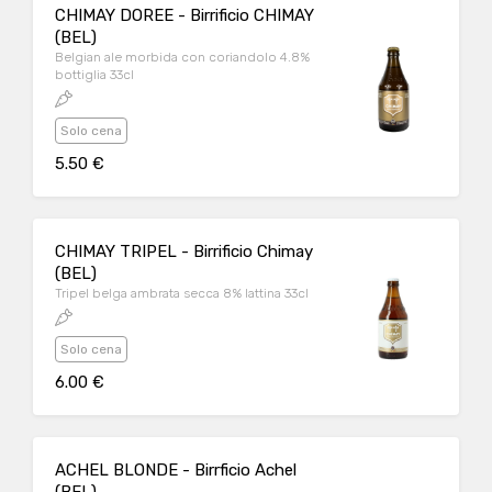
CHIMAY DOREE - Birrificio CHIMAY
(BEL)
Belgian ale morbida con coriandolo 4.8%
bottiglia 33cl
Solo cena
5.50 €
CHIMAY TRIPEL - Birrificio Chimay
(BEL)
Tripel belga ambrata secca 8% lattina 33cl
Solo cena
6.00 €
ACHEL BLONDE - Birrficio Achel