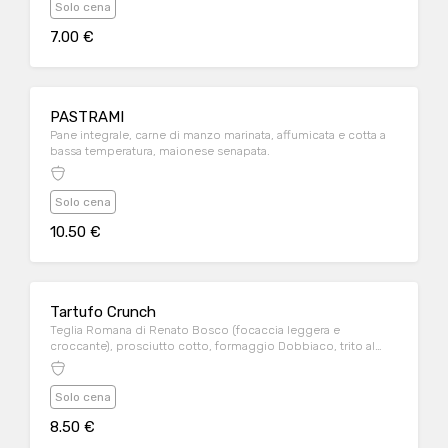
Solo cena
7.00 €
PASTRAMI
Pane integrale, carne di manzo marinata, affumicata e cotta a
bassa temperatura, maionese senapata.
Solo cena
10.50 €
Tartufo Crunch
Teglia Romana di Renato Bosco (focaccia leggera e
croccante), prosciutto cotto, formaggio Dobbiaco, trito al
tartufo nero.
Solo cena
8.50 €