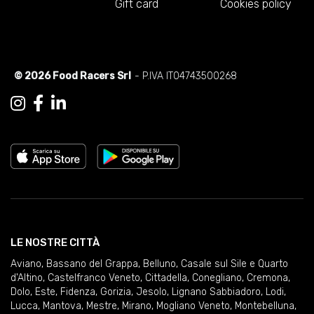
Gift card
Cookies policy
© 2026 Food Racers Srl
- P.IVA IT04743500268
LE NOSTRE CITTÀ
Aviano
,
Bassano del Grappa
,
Belluno
,
Casale sul Sile e Quarto
d'Altino
,
Castelfranco Veneto
,
Cittadella
,
Conegliano
,
Cremona
,
Dolo
,
Este
,
Fidenza
,
Gorizia
,
Jesolo
,
Lignano Sabbiadoro
,
Lodi
,
Lucca
,
Mantova
,
Mestre
,
Mirano
,
Mogliano Veneto
,
Montebelluna
,