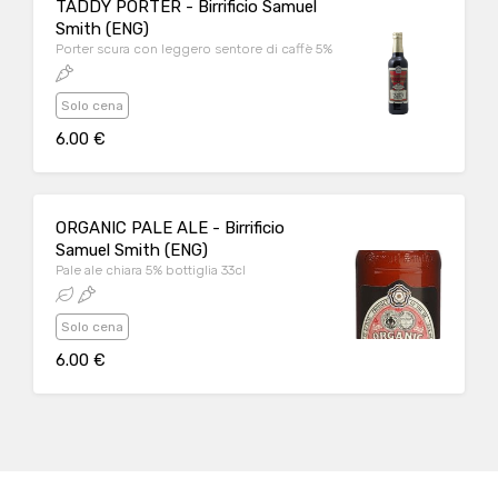
TADDY PORTER - Birrificio Samuel
Smith (ENG)
Porter scura con leggero sentore di caffè 5%
Solo cena
6.00 €
ORGANIC PALE ALE - Birrificio
Samuel Smith (ENG)
Pale ale chiara 5% bottiglia 33cl
Solo cena
6.00 €