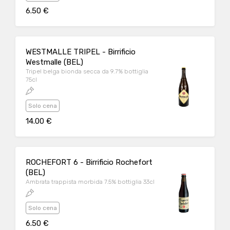
6.50 €
WESTMALLE TRIPEL - Birrificio
Westmalle (BEL)
Tripel belga bionda secca da 9.7% bottiglia
75cl
Solo cena
14.00 €
ROCHEFORT 6 - Birrificio Rochefort
(BEL)
Ambrata trappista morbida 7.5% bottiglia 33cl
Solo cena
6.50 €