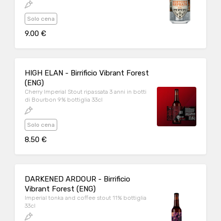
Solo cena
9.00 €
HIGH ELAN - Birrificio Vibrant Forest
(ENG)
Cherry Imperial Stout ripassata 3 anni in botti
di Bourbon 9% bottiglia 33cl
Solo cena
8.50 €
DARKENED ARDOUR - Birrificio
Vibrant Forest (ENG)
Imperial tonka and coffee stout 11% bottiglia
33cl