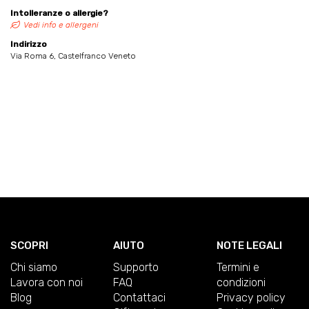
Intolleranze o allergie?
Vedi info e allergeni
Indirizzo
Via Roma 6, Castelfranco Veneto
SCOPRI
AIUTO
NOTE LEGALI
Chi siamo
Supporto
Termini e
Lavora con noi
FAQ
condizioni
Blog
Contattaci
Privacy policy