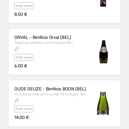
Solo cena
8.50 €
ORVAL - Birrificio Orval (BEL)
Trappista ambrata 6.2% bottiglia 33cl
Solo cena
6.00 €
OUDE GEUZE - Birrificio BOON (BEL)
Gueuze bionda (birra acida) 7% bottiglia 75cl
Solo cena
14.00 €