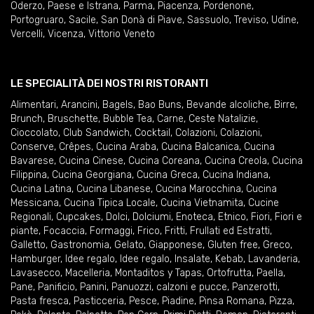
Oderzo
,
Paese e Istrana
,
Parma
,
Piacenza
,
Pordenone
,
Portogruaro
,
Sacile
,
San Donà di Piave
,
Sassuolo
,
Treviso
,
Udine
,
Vercelli
,
Vicenza
,
Vittorio Veneto
LE SPECIALITÀ DEI NOSTRI RISTORANTI
Alimentari
,
Arancini
,
Bagels
,
Bao Buns
,
Bevande alcoliche
,
Birre
,
Brunch
,
Bruschette
,
Bubble Tea
,
Carne
,
Ceste Natalizie
,
Cioccolato
,
Club Sandwich
,
Cocktail
,
Colazioni
,
Colazioni
,
Conserve
,
Crêpes
,
Cucina Araba
,
Cucina Balcanica
,
Cucina
Bavarese
,
Cucina Cinese
,
Cucina Coreana
,
Cucina Creola
,
Cucina
Filippina
,
Cucina Georgiana
,
Cucina Greca
,
Cucina Indiana
,
Cucina Latina
,
Cucina Libanese
,
Cucina Marocchina
,
Cucina
Messicana
,
Cucina Tipica Locale
,
Cucina Vietnamita
,
Cucine
Regionali
,
Cupcakes
,
Dolci
,
Dolciumi
,
Enoteca
,
Etnico
,
Fiori
,
Fiori e
piante
,
Focaccia
,
Formaggi
,
Frico
,
Fritti
,
Frullati ed Estratti
,
Galletto
,
Gastronomia
,
Gelato
,
Giapponese
,
Gluten free
,
Greco
,
Hamburger
,
Idee regalo
,
Idee regalo
,
Insalate
,
Kebab
,
Lavanderia
,
Lavasecco
,
Macelleria
,
Montaditos y Tapas
,
Ortofrutta
,
Paella
,
Pane
,
Panificio
,
Panini
,
Panuozzi, calzoni e pucce
,
Panzerotti
,
Pasta fresca
,
Pasticceria
,
Pesce
,
Piadine
,
Pinsa Romana
,
Pizza
,