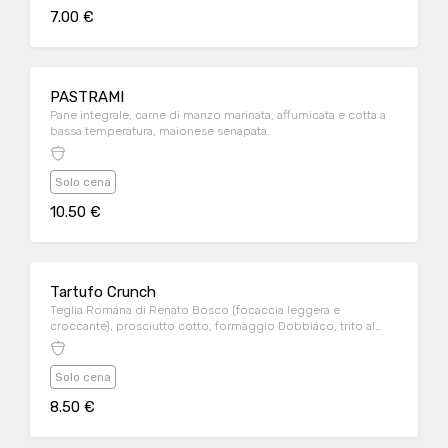
7.00 €
PASTRAMI
Pane integrale, carne di manzo marinata, affumicata e cotta a
bassa temperatura, maionese senapata.
Solo cena
10.50 €
Tartufo Crunch
Teglia Romana di Renato Bosco (focaccia leggera e
croccante), prosciutto cotto, formaggio Dobbiaco, trito al
tartufo nero.
Solo cena
8.50 €