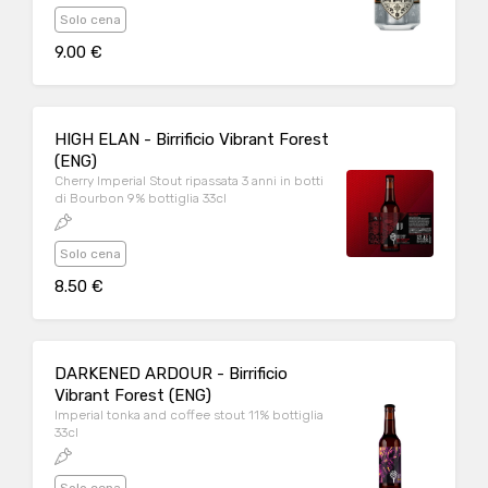
Solo cena
9.00 €
HIGH ELAN - Birrificio Vibrant Forest
(ENG)
Cherry Imperial Stout ripassata 3 anni in botti
di Bourbon 9% bottiglia 33cl
Solo cena
8.50 €
DARKENED ARDOUR - Birrificio
Vibrant Forest (ENG)
Imperial tonka and coffee stout 11% bottiglia
33cl