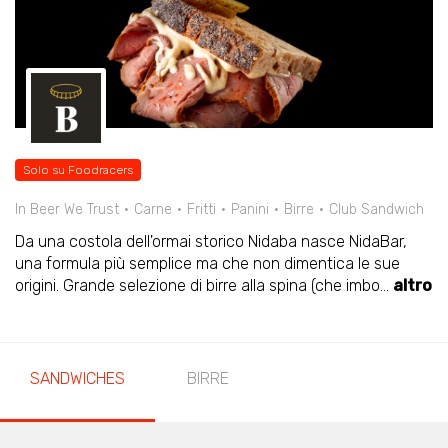
Solo su Foodracers
In Beer We Trust
Carne
Fritti
Panini
Birre
Club Sandwich
Da una costola dell'ormai storico Nidaba nasce NidaBar,
una formula più semplice ma che non dimentica le sue
origini. Grande selezione di birre alla spina (che imbo
...
altro
SANDWICHES
BIRRE