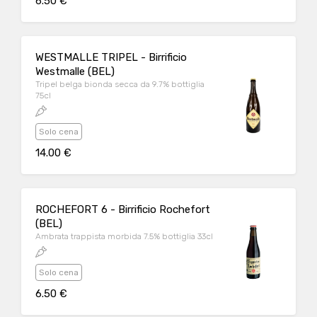
6.50 €
WESTMALLE TRIPEL - Birrificio
Westmalle (BEL)
Tripel belga bionda secca da 9.7% bottiglia
75cl
Solo cena
14.00 €
ROCHEFORT 6 - Birrificio Rochefort
(BEL)
Ambrata trappista morbida 7.5% bottiglia 33cl
Solo cena
6.50 €