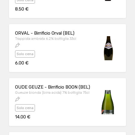
Solo cena
8.50 €
ORVAL - Birrificio Orval (BEL)
Trappista ambrata 6.2% bottiglia 33cl
Solo cena
6.00 €
OUDE GEUZE - Birrificio BOON (BEL)
Gueuze bionda (birra acida) 7% bottiglia 75cl
Solo cena
14.00 €