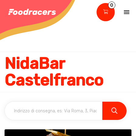
0
NidaBar
Castelfranco