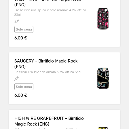
(ENG)
Gose con uva spina e sale marino 4.1% lattina
33cl
Solo cena
6.00 €
SAUCERY - Birrificio Magic Rock
(ENG)
Session IPA bionda amara 3.9% lattina 33cl
Solo cena
6.00 €
HIGH WIRE GRAPEFRUIT - Birrificio
Magic Rock (ENG)