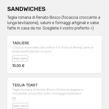
SANDWICHES
Teglia romana di Renato Bosco (focaccia croccante a
lunga lievitazione), salumi e formaggi artiginali e salse
fatte in casa da noi. Scegliete il vostro preferito =)
TAGLIERE
Culaccia e pancetta (Salumificio F.lli Rossi di Parma), pane di
pasta madre Davide Longoni.
Solo cena
10.00 €
TEGLIA TOAST
Teglia Romana di Renato Bosco (focaccia leggera e
croccante), prosciutto cotto, formaggio Dobbiaco.
Solo cena