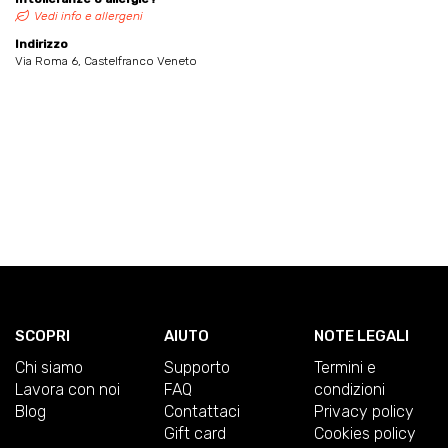
Vedi info e allergeni
Indirizzo
Via Roma 6, Castelfranco Veneto
SCOPRI
AIUTO
NOTE LEGALI
Chi siamo
Supporto
Termini e
Lavora con noi
FAQ
condizioni
Blog
Contattaci
Privacy policy
Gift card
Cookies policy