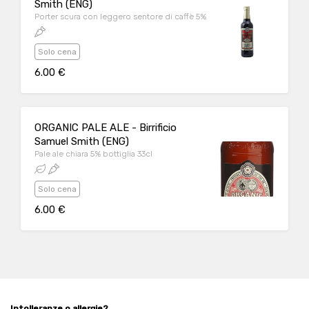
Smith (ENG)
Porter scura con leggero sentore di caffè 5%
Solo cena
6.00 €
ORGANIC PALE ALE - Birrificio
Samuel Smith (ENG)
Pale ale chiara 5% bottiglia 33cl
Solo cena
6.00 €
Intolleranze o allergie?