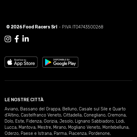
© 2026 Food Racers Srl
- P.IVA IT04743500268
LE NOSTRE CITTÀ
Aviano
,
Bassano del Grappa
,
Belluno
,
Casale sul Sile e Quarto
d'Altino
,
Castelfranco Veneto
,
Cittadella
,
Conegliano
,
Cremona
,
Dolo
,
Este
,
Fidenza
,
Gorizia
,
Jesolo
,
Lignano Sabbiadoro
,
Lodi
,
Lucca
,
Mantova
,
Mestre
,
Mirano
,
Mogliano Veneto
,
Montebelluna
,
Oderzo
,
Paese e Istrana
,
Parma
,
Piacenza
,
Pordenone
,