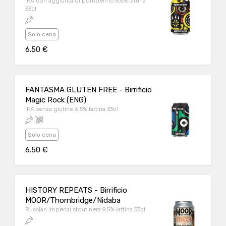
IPA con aggiunta di pompelmo 5.5% lattina
33cl
Solo cena
6.50 €
FANTASMA GLUTEN FREE - Birrificio
Magic Rock (ENG)
IPA senza glutine 6.5% lattina 33cl
Solo cena
6.50 €
HISTORY REPEATS - Birrificio
MOOR/Thornbridge/Nidaba
Russian imperial stout nera 9.5% lattina 33cl