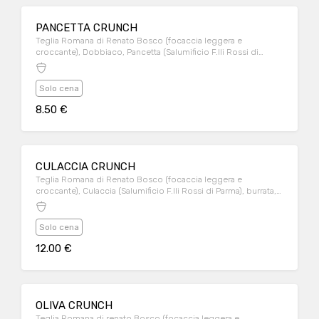
PANCETTA CRUNCH
Teglia Romana di Renato Bosco (focaccia leggera e
croccante), Dobbiaco, Pancetta (Salumificio F.lli Rossi di
Parma), pomodori secchi.
Solo cena
8.50 €
CULACCIA CRUNCH
Teglia Romana di Renato Bosco (focaccia leggera e
croccante), Culaccia (Salumificio F.lli Rossi di Parma), burrata,
mayo leggera al pesto.
Solo cena
12.00 €
OLIVA CRUNCH
Teglia Romana di renato Bosco (focaccia leggera e