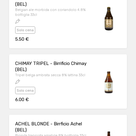
(BEL)
Belgian ale morbida con coriandolo 4.8%
bottiglia 33cl
Solo cena
5.50 €
CHIMAY TRIPEL - Birrificio Chimay
(BEL)
Tripel belga ambrata secca 8% lattina 33cl
Solo cena
6.00 €
ACHEL BLONDE - Birrficio Achel
(BEL)
Bionda trappista amabile 8% bottiglia 33cl