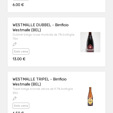
6.00 €
WESTMALLE DUBBEL - Birrificio
Westmalle (BEL)
Dubbel belga rossa morbida da 7% bottiglia
75cl
Solo cena
13.00 €
WESTMALLE TRIPEL - Birrificio
Westmalle (BEL)
Tripel belga bionda secca da 9.7% bottiglia
33cl
Solo cena