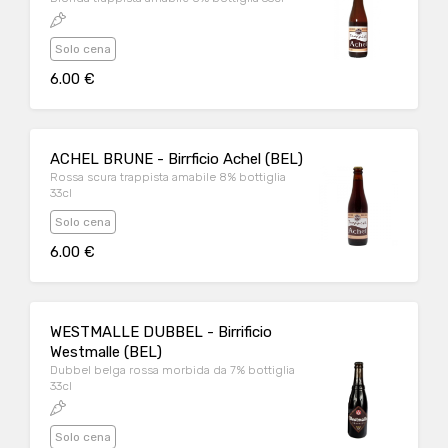
Solo cena
6.00 €
ACHEL BRUNE - Birrficio Achel (BEL)
Rossa scura trappista amabile 8% bottiglia
33cl
Solo cena
6.00 €
WESTMALLE DUBBEL - Birrificio
Westmalle (BEL)
Dubbel belga rossa morbida da 7% bottiglia
33cl
Solo cena