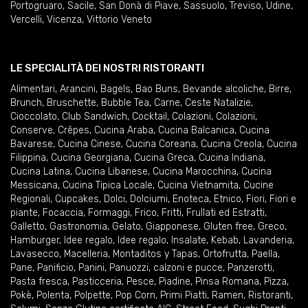
Portogruaro
,
Sacile
,
San Donà di Piave
,
Sassuolo
,
Treviso
,
Udine
,
Vercelli
,
Vicenza
,
Vittorio Veneto
LE SPECIALITÀ DEI NOSTRI RISTORANTI
Alimentari
,
Arancini
,
Bagels
,
Bao Buns
,
Bevande alcoliche
,
Birre
,
Brunch
,
Bruschette
,
Bubble Tea
,
Carne
,
Ceste Natalizie
,
Cioccolato
,
Club Sandwich
,
Cocktail
,
Colazioni
,
Colazioni
,
Conserve
,
Crêpes
,
Cucina Araba
,
Cucina Balcanica
,
Cucina
Bavarese
,
Cucina Cinese
,
Cucina Coreana
,
Cucina Creola
,
Cucina
Filippina
,
Cucina Georgiana
,
Cucina Greca
,
Cucina Indiana
,
Cucina Latina
,
Cucina Libanese
,
Cucina Marocchina
,
Cucina
Messicana
,
Cucina Tipica Locale
,
Cucina Vietnamita
,
Cucine
Regionali
,
Cupcakes
,
Dolci
,
Dolciumi
,
Enoteca
,
Etnico
,
Fiori
,
Fiori e
piante
,
Focaccia
,
Formaggi
,
Frico
,
Fritti
,
Frullati ed Estratti
,
Galletto
,
Gastronomia
,
Gelato
,
Giapponese
,
Gluten free
,
Greco
,
Hamburger
,
Idee regalo
,
Idee regalo
,
Insalate
,
Kebab
,
Lavanderia
,
Lavasecco
,
Macelleria
,
Montaditos y Tapas
,
Ortofrutta
,
Paella
,
Pane
,
Panificio
,
Panini
,
Panuozzi, calzoni e pucce
,
Panzerotti
,
Pasta fresca
,
Pasticceria
,
Pesce
,
Piadine
,
Pinsa Romana
,
Pizza
,
Pokè
,
Polenta
,
Polpette
,
Pop Corn
,
Primi Piatti
,
Ramen
,
Ristoranti
,