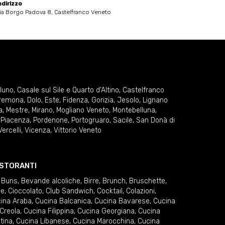
ndirizzo
ia Borgo Padova 8, Castelfranco Veneto
lluno
,
Casale sul Sile e Quarto d'Altino
,
Castelfranco
remona
,
Dolo
,
Este
,
Fidenza
,
Gorizia
,
Jesolo
,
Lignano
a
,
Mestre
,
Mirano
,
Mogliano Veneto
,
Montebelluna
,
,
Piacenza
,
Pordenone
,
Portogruaro
,
Sacile
,
San Donà di
Vercelli
,
Vicenza
,
Vittorio Veneto
RISTORANTI
 Buns
,
Bevande alcoliche
,
Birre
,
Brunch
,
Bruschette
,
ie
,
Cioccolato
,
Club Sandwich
,
Cocktail
,
Colazioni
,
ina Araba
,
Cucina Balcanica
,
Cucina Bavarese
,
Cucina
Creola
,
Cucina Filippina
,
Cucina Georgiana
,
Cucina
tina
,
Cucina Libanese
,
Cucina Marocchina
,
Cucina