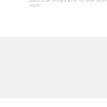
Questo locale consegna anche con i propri fattorini,
seguito.