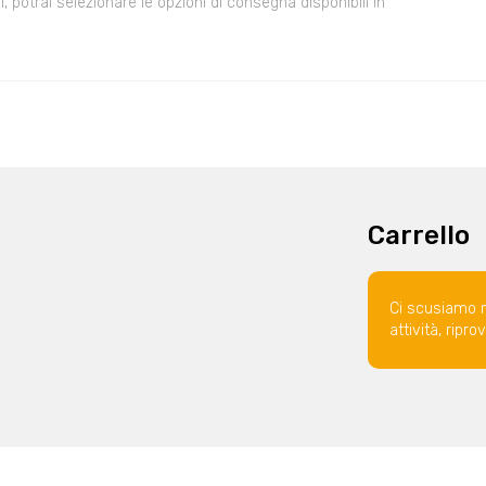
 potrai selezionare le opzioni di consegna disponibili in
Carrello
Ci scusiamo 
attività, ripr