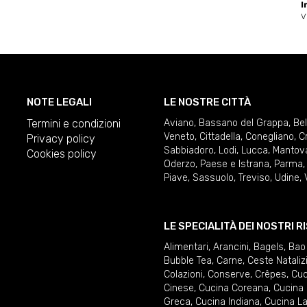
I
V
NOTE LEGALI
LE NOSTRE CITTÀ
Termini e condizioni
Aviano
,
Bassano del Grappa
,
Be
Veneto
,
Cittadella
,
Conegliano
,
C
Privacy policy
Sabbiadoro
,
Lodi
,
Lucca
,
Mantov
Cookies policy
Oderzo
,
Paese e Istrana
,
Parma
Piave
,
Sassuolo
,
Treviso
,
Udine
,
LE SPECIALITÀ DEI NOSTRI 
Alimentari
,
Arancini
,
Bagels
,
Bao
Bubble Tea
,
Carne
,
Ceste Nataliz
Colazioni
,
Conserve
,
Crêpes
,
Cuc
Cinese
,
Cucina Coreana
,
Cucina 
Greca
,
Cucina Indiana
,
Cucina La