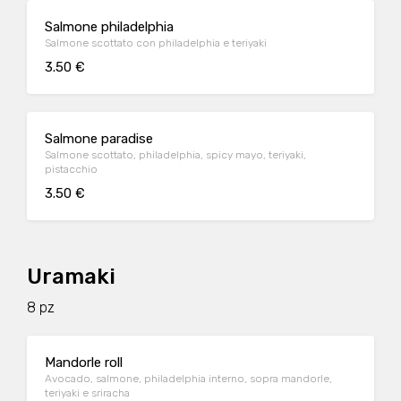
Salmone philadelphia
Salmone scottato con philadelphia e teriyaki
3.50 €
Salmone paradise
Salmone scottato, philadelphia, spicy mayo, teriyaki,
pistacchio
3.50 €
Uramaki
8 pz
Mandorle roll
Avocado, salmone, philadelphia interno, sopra mandorle,
teriyaki e sriracha