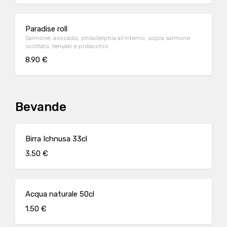
Paradise roll
Salmone, avocado, philadelphia all'interno, sopra salmone
scottato, teriyaki e pistacchio
8.90 €
Bevande
Birra Ichnusa 33cl
3.50 €
Acqua naturale 50cl
1.50 €