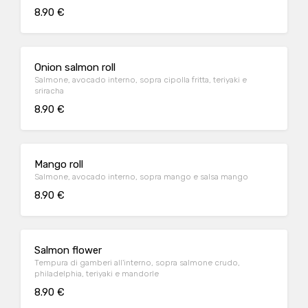
8.90 €
Onion salmon roll
Salmone, avocado interno, sopra cipolla fritta, teriyaki e
sriracha
8.90 €
Mango roll
Salmone, avocado interno, sopra mango e salsa mango
8.90 €
Salmon flower
Tempura di gamberi all'interno, sopra salmone crudo,
philadelphia, teriyaki e mandorle
8.90 €