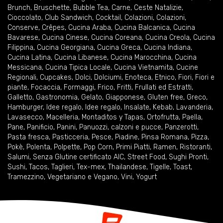
Brunch
,
Bruschette
,
Bubble Tea
,
Carne
,
Ceste Natalizie
,
Cioccolato
,
Club Sandwich
,
Cocktail
,
Colazioni
,
Colazioni
,
Conserve
,
Crêpes
,
Cucina Araba
,
Cucina Balcanica
,
Cucina
Bavarese
,
Cucina Cinese
,
Cucina Coreana
,
Cucina Creola
,
Cucina
Filippina
,
Cucina Georgiana
,
Cucina Greca
,
Cucina Indiana
,
Cucina Latina
,
Cucina Libanese
,
Cucina Marocchina
,
Cucina
Messicana
,
Cucina Tipica Locale
,
Cucina Vietnamita
,
Cucine
Regionali
,
Cupcakes
,
Dolci
,
Dolciumi
,
Enoteca
,
Etnico
,
Fiori
,
Fiori e
piante
,
Focaccia
,
Formaggi
,
Frico
,
Fritti
,
Frullati ed Estratti
,
Galletto
,
Gastronomia
,
Gelato
,
Giapponese
,
Gluten free
,
Greco
,
Hamburger
,
Idee regalo
,
Idee regalo
,
Insalate
,
Kebab
,
Lavanderia
,
Lavasecco
,
Macelleria
,
Montaditos y Tapas
,
Ortofrutta
,
Paella
,
Pane
,
Panificio
,
Panini
,
Panuozzi, calzoni e pucce
,
Panzerotti
,
Pasta fresca
,
Pasticceria
,
Pesce
,
Piadine
,
Pinsa Romana
,
Pizza
,
Pokè
,
Polenta
,
Polpette
,
Pop Corn
,
Primi Piatti
,
Ramen
,
Ristoranti
,
Salumi
,
Senza Glutine certificato AIC
,
Street Food
,
Sughi Pronti
,
Sushi
,
Tacos
,
Taglieri
,
Tex-mex
,
Thailandese
,
Tigelle
,
Toast
,
Tramezzino
,
Vegetariano e Vegano
,
Vini
,
Yogurt