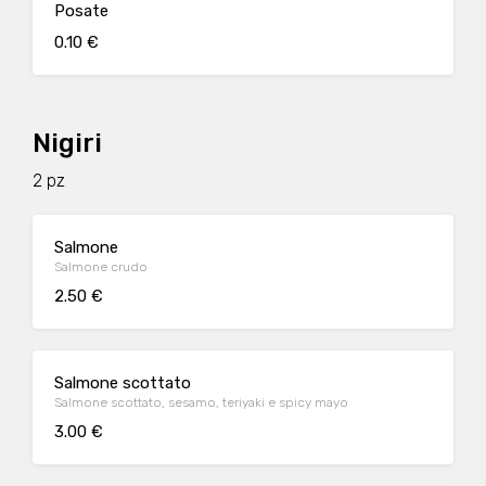
Posate
0.10 €
Nigiri
2 pz
Salmone
Salmone crudo
2.50 €
Salmone scottato
Salmone scottato, sesamo, teriyaki e spicy mayo
3.00 €