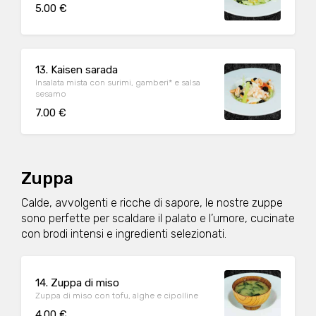
5.00 €
13. Kaisen sarada
Insalata mista con surimi, gamberi* e salsa
sesamo
7.00 €
Zuppa
Calde, avvolgenti e ricche di sapore, le nostre zuppe
sono perfette per scaldare il palato e l’umore, cucinate
con brodi intensi e ingredienti selezionati.
14. Zuppa di miso
Zuppa di miso con tofu, alghe e cipolline
4.00 €