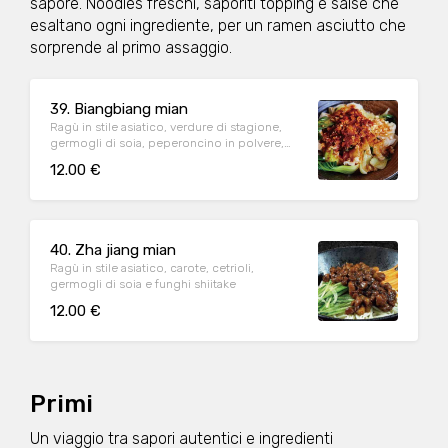
sapore. Noodles freschi, saporiti topping e salse che
esaltano ogni ingrediente, per un ramen asciutto che
sorprende al primo assaggio.
39. Biangbiang mian
Ragù in stile asiatico, verdure di stagione,
germogli di soia, peperoncino in polvere,
aglio, zenzero e cipolline
12.00 €
40. Zha jiang mian
Ragù in stile asiatico, carote, cetrioli,
germogli di soia e funghi shiitake
12.00 €
Primi
Un viaggio tra sapori autentici e ingredienti