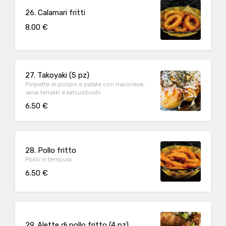
26. Calamari fritti
8.00 €
27. Takoyaki (5 pz)
Polpette di polipo e patate con maionese,
salsa teriyaki e katsuobushi
6.50 €
28. Pollo fritto
Pollo in tempura
6.50 €
29. Alette di pollo fritto (4 pz)