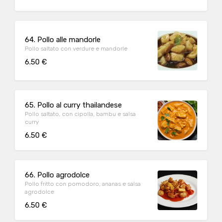
64. Pollo alle mandorle
Pollo saltato con verdure e mandorle
6.50 €
65. Pollo al curry thailandese
Pollo saltato, con cipolla, bambu e salsa
curry
6.50 €
66. Pollo agrodolce
Pollo fritto con pomodoro, ananas e salsa
agrodolce
6.50 €