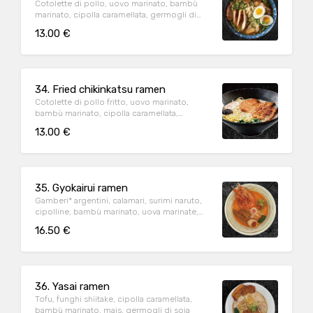
Cotolette di pollo, uovo marinato, bambù
marinato, cipolla caramellata, germogli di
soia
13.00 €
34. Fried chikinkatsu ramen
Cotolette di pollo fritto, uovo marinato,
bambù marinato, cipolla caramellata,
germogli di soia
13.00 €
35. Gyokairui ramen
Gamberi* argentini, calamari, surimi naruto,
cipolline, bambù marinato, uova marinate,
alghe nori, mais
16.50 €
36. Yasai ramen
Tofu, funghi shiitake, cipolla caramellata,
bambù marinato, mais, germogli di soia