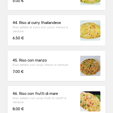
5.00 €
44. Riso al curry thailandese
Riso saltato al curry con uovo, manzo e
verdure
6.50 €
45. Riso con manzo
Riso saltato con uova, manzo e verdure
7.00 €
46. Riso con frutti di mare
Riso saltato con uova, frutti di mare* e
verdure
8.00 €