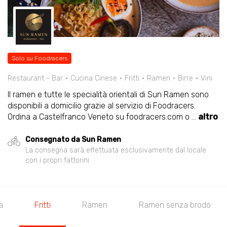
Solo su Foodracers
Restaurant - Bar
Cucina Cinese
Fritti
Ramen
Birre
Vini
Il ramen e tutte le specialità orientali di Sun Ramen sono
disponibili a domicilio grazie al servizio di Foodracers.
Ordina a Castelfranco Veneto su foodracers.com o
...
altro
Consegnato da Sun Ramen
La consegna sarà effettuata esclusivamente dal locale
con i propri fattorini.
a
Fritti
Ramen
Ramen senza brodo