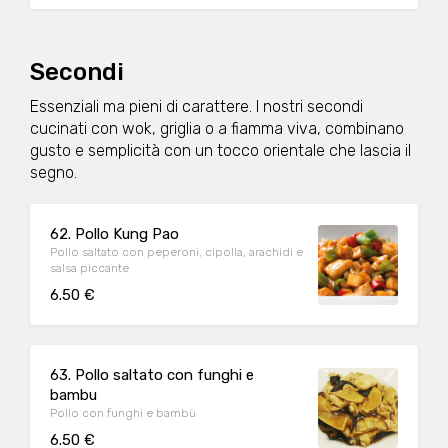
Secondi
Essenziali ma pieni di carattere. I nostri secondi
cucinati con wok, griglia o a fiamma viva, combinano
gusto e semplicità con un tocco orientale che lascia il
segno.
62. Pollo Kung Pao
Pollo saltato con peperoni, cipolla, arachidi e
salsa piccante
6.50 €
63. Pollo saltato con funghi e
bambu
Pollo con funghi e bambù
6.50 €