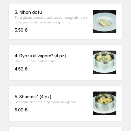
3. Nihon dofu
Tofu giapponese crudo accompagnato con
la salsa di soia, sesamo e cipollina
3.50 €
4. Gyoza al vapore* (4 pz)
Ravioli di carne al vapore
4.50 €
5. Shaomai* (4 pz)
Shaomai di carne e gamberi al vapore
5.00 €