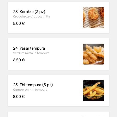
23. Korokke (3 pz)
Crocchette di zucca fritte
5.00 €
24. Yasai tempura
Verdura mista in tempura
6.50 €
25. Ebi tempura (5 pz)
Gamberoni* in tempura
8.00 €