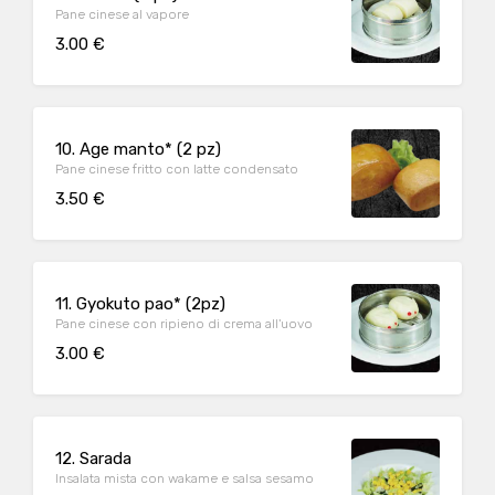
Pane cinese al vapore
3.00 €
10. Age manto* (2 pz)
Pane cinese fritto con latte condensato
3.50 €
11. Gyokuto pao* (2pz)
Pane cinese con ripieno di crema all'uovo
3.00 €
12. Sarada
Insalata mista con wakame e salsa sesamo