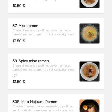
10.50 €
37. Miso ramen
Chasu di maiale, cipolline, uovo marinato,
bambù marinato, germogli di soia, alghe nori
13.50 €
38. Spicy miso ramen
Chasu di maiale, cipolline, uovo marinato,
bambù marinato, germogli di soia, alghe nori
13.50 €
30B. Kuro Hajikami Ramen
Chashu di manzo, uovo marinato, cipolline,
verdure di stagione, con un brodo con osso,