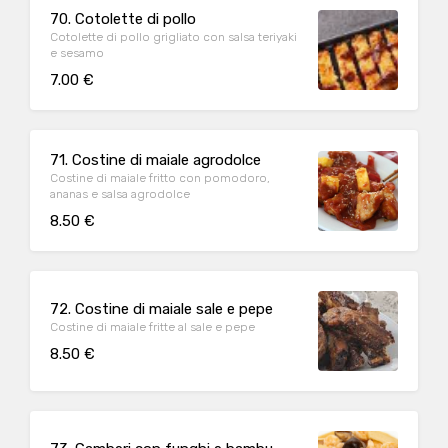
70. Cotolette di pollo
Cotolette di pollo grigliato con salsa teriyaki
e sesamo
7.00 €
71. Costine di maiale agrodolce
Costine di maiale fritto con pomodoro,
ananas e salsa agrodolce
8.50 €
72. Costine di maiale sale e pepe
Costine di maiale fritte al sale e pepe
8.50 €