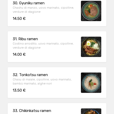
30. Gyuniku ramen
Chashu di manzo, uovo marinato, cipolline,
verdure di stagione
14.50 €
31. Ribu ramen
Costino arrostito, uovo marinato, cipolline,
verdure di stagione
14.00 €
32. Tonkotsu ramen
Chasu di maiale, cipolline, uovo marinato,
bambù marinato, alghe nori
13.50 €
33. Chikinkatsu ramen