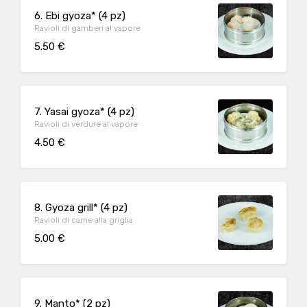
6. Ebi gyoza* (4 pz)
Ravioli di gamberi al vapore
5.50 €
7. Yasai gyoza* (4 pz)
Ravioli di verdure al vapore
4.50 €
8. Gyoza grill* (4 pz)
Ravioli di carne alla griglia
5.00 €
9. Manto* (2 pz)