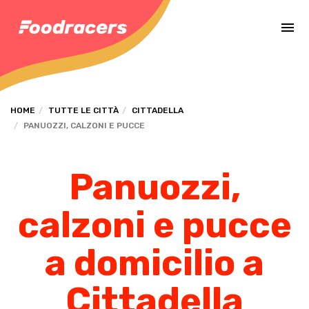
Completa il pagamento dell'ordine in [missing %{deadline} value].
HOME
TUTTE LE CITTÀ
CITTADELLA
PANUOZZI, CALZONI E PUCCE
Panuozzi,
calzoni e pucce
a domicilio a
Cittadella