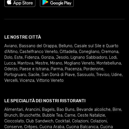
LE NOSTRE CITTÀ
Aviano
,
Bassano del Grappa
,
Belluno
,
Casale sul Sile e Quarto
d'Altino
,
Castelfranco Veneto
,
Cittadella
,
Conegliano
,
Cremona
,
Dolo
,
Este
,
Fidenza
,
Gorizia
,
Jesolo
,
Lignano Sabbiadoro
,
Lodi
,
Lucca
,
Mantova
,
Mestre
,
Mirano
,
Mogliano Veneto
,
Montebelluna
,
Oderzo
,
Paese e Istrana
,
Parma
,
Piacenza
,
Pordenone
,
Portogruaro
,
Sacile
,
San Donà di Piave
,
Sassuolo
,
Treviso
,
Udine
,
Vercelli
,
Vicenza
,
Vittorio Veneto
LE SPECIALITÀ DEI NOSTRI RISTORANTI
Alimentari
,
Arancini
,
Bagels
,
Bao Buns
,
Bevande alcoliche
,
Birre
,
Brunch
,
Bruschette
,
Bubble Tea
,
Carne
,
Ceste Natalizie
,
Cioccolato
,
Club Sandwich
,
Cocktail
,
Colazioni
,
Colazioni
,
Conserve
,
Crêpes
,
Cucina Araba
,
Cucina Balcanica
,
Cucina