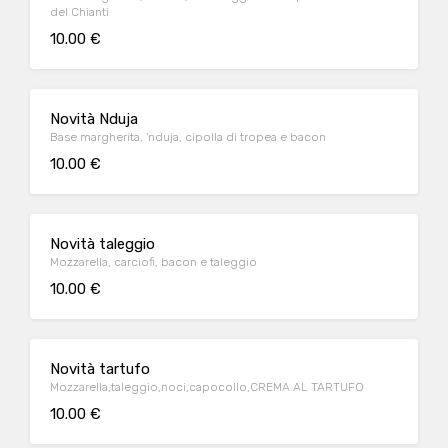
del Chianti
10.00 €
Novità Nduja
Base margherita, 'nduja, cipolla di tropea e bacon
10.00 €
Novità taleggio
Mozzarella, carciofi, bacon e taleggio
10.00 €
Novità tartufo
Mozzarella,taleggio,noci,capocollo,CREMA AL TARTUFO
10.00 €