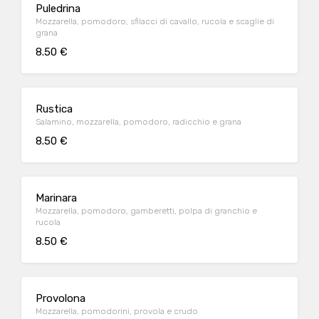
Puledrina
Mozzarella, pomodoro, sfilacci di cavallo, rucola e scaglie di
grana
8.50 €
Rustica
Salamino, mozzarella, pomodoro, radicchio e grana
8.50 €
Marinara
Mozzarella, pomodoro, gamberetti, polpa di granchio e
rucola
8.50 €
Provolona
Mozzarella, pomodorini, provola e crudo