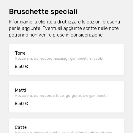
Bruschette speciali
Informiamo la clientela di utilizzare le opzioni presenti
per le aggiunte. Eventuali aggiunte scritte nelle note
potranno non venire prese in considerazione
Torre
Mozzarella, pomodoro, asparagi, gamberetti e rucola
8.50 €
Matti
Mozzarella, pomodoro a fette, gorgonzola e gamberetti
8.50 €
Catte
Mozzarella, crema al tartufo, carciofi e formaggio morlacco