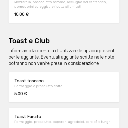
Mozzarella, broccoletto romano, acciughe del cantabrico,
pomodorini soleggiati e ricotta affumicati
10.00 €
Toast e Club
Informiamo la clientela di utilizzare le opzioni presenti
per le aggiunte. Eventuali aggiunte scritte nelle note
potranno non venire prese in considerazione
Toast toscano
Formaggio e prosciutto cotto
5.00 €
Toast Farcito
Formaggio, prosciutto, peperoni agrodolci, carciofi e funghi