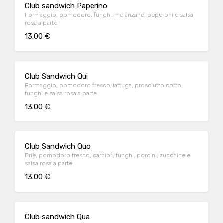
Club sandwich Paperino
Formaggio, pomodoro, funghi, melanzane, peperoni e salsa
rosa a parte
13.00 €
Club Sandwich Qui
Formaggio, pomodoro fresco, lattuga, prosciutto cotto,
funghi e salsa rosa a parte
13.00 €
Club Sandwich Quo
Briè, pomodoro fresco, carciofi, funghi, porcini, zucchine e
salsa rosa a parte
13.00 €
Club sandwich Qua