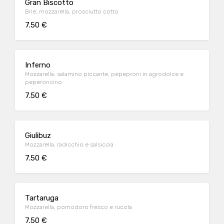
Gran Biscotto
Brie, mozzarella, prosciutto cotto
7.50 €
Inferno
Mozzarella, salamino piccante, pepeproni in agrodolce e
peperoncino
7.50 €
Giulibuz
Mozzarella, radicchio e salsiccia
7.50 €
Tartaruga
Mozzarella, pomodoro fresco e rucola
7.50 €