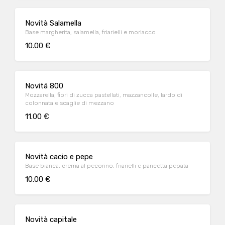
Novità Salamella
Base margherita, salamella, friarielli e morlacco
10.00 €
Novitá 800
Mozzarella, fiori di zucca pastellati, mazzancolle, lardo di
colonnata e scaglie di mezzano
11.00 €
Novità cacio e pepe
Base bianca, crema al pecorino, friarielli e pancetta pepata
10.00 €
Novità capitale