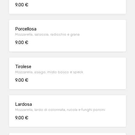
9.00 €
Porcellosa
Mozzarella, salsiccia, radicchio e grana
9.00 €
Tirolese
Mozzarella, asiago, misto bosco e speck
9.00 €
Lardosa
Mozzarella, lardo di colonnata, rucola e funghi porcini
9.00 €