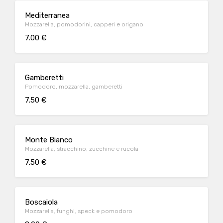
Mediterranea
Mozzarella, pomodorini, capperi e origano
7.00 €
Gamberetti
Pomodoro, mozzarella, gamberetti
7.50 €
Monte Bianco
Mozzarella, stracchino, zucchine e rucola
7.50 €
Boscaiola
Mozzarella, funghi, speck e pomodoro