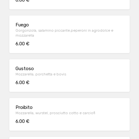
6.00 €
Fuego
Gorgonzola, salamino piccante,peperoni in agrodolce e
mozzarella
6.00 €
Gustoso
Mozzarella, porchetta e bovis
6.00 €
Proibito
Mozzarella, wurstel, prosciutto cotto e carciofi
6.00 €