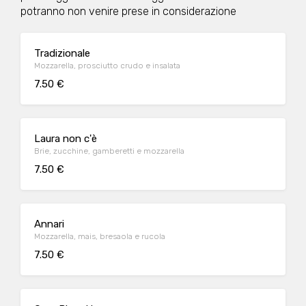
potranno non venire prese in considerazione
Tradizionale
Mozzarella, prosciutto crudo e insalata
7.50 €
Laura non c'è
Brie, zucchine, gamberetti e mozzarella
7.50 €
Annari
Mozzarella, mais, bresaola e rucola
7.50 €