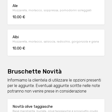
Ale
Mozzarella, morlacco, soppressa, pomodorini soleggiati
10.00 €
Albi
Mozzarella, morlacco, salsiccia, radicchio, gorgonzola e grana
10.00 €
Bruschette Novità
Informiamo la clientela di utilizzare le opzioni presenti
per le aggiunte. Eventuali aggiunte scritte nelle note
potranno non venire prese in considerazione
Novità olive taggiasche
Base margherita, burrata, olive taggiasche e prosciutto crudo