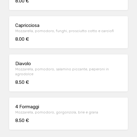
8.00 €
Capricciosa
Mozzarella, pomodoro, funghi, prosciutto cotto e carciofi
8.00 €
Diavolo
Mozzarella, pomodoro, salamino piccante, peperoni in
agrodolce
8.50 €
4 Formaggi
Mozzarella, pomodoro, gorgonzola, brie e grana
8.50 €