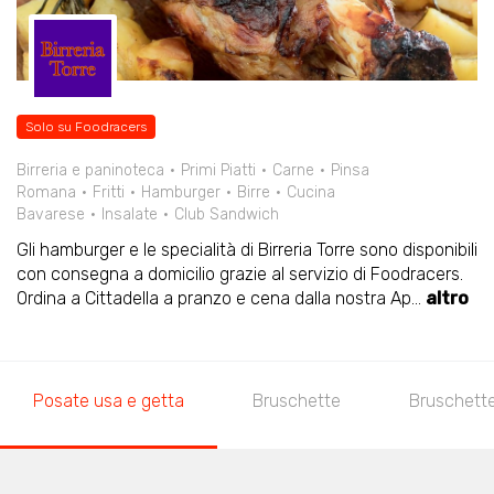
Solo su Foodracers
Birreria e paninoteca
Primi Piatti
Carne
Pinsa
Romana
Fritti
Hamburger
Birre
Cucina
Bavarese
Insalate
Club Sandwich
Gli hamburger e le specialità di Birreria Torre sono disponibili
con consegna a domicilio grazie al servizio di Foodracers.
Ordina a Cittadella a pranzo e cena dalla nostra Ap
...
altro
Posate usa e getta
Bruschette
Bruschette