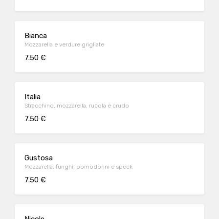
Bianca
Mozzarella e verdure grigliate
7.50 €
Italia
Stracchino, mozzarella, rucola e crudo
7.50 €
Gustosa
Mozzarella, funghi, pomodorini e speck
7.50 €