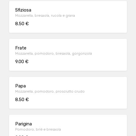
Sfiziosa
Mozzarella, bresaola, rucola e grana
8.50 €
Frate
Mozzarella, pomodoro, bresaola, gorgonzola
9.00 €
Papa
Mozzarella, pomodoro, prosciutto crudo
8.50 €
Parigina
Pomodoro, briè e bresaola