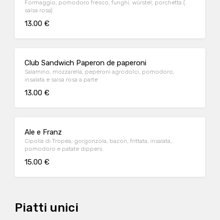
Formaggio, pomodoro fresco, funghi, würstel, porchetta (
salsa rosa)
13.00 €
Club Sandwich Paperon de paperoni
Salamino, mozzarella, peperoni agrodolci, pomodoro,
insalata e salsa rosa a parte
13.00 €
Ale e Franz
Cipolla di Tropea, gorgonzola, bacon, frittata, insalata,
pomodoro e patate dippers
15.00 €
Piatti unici