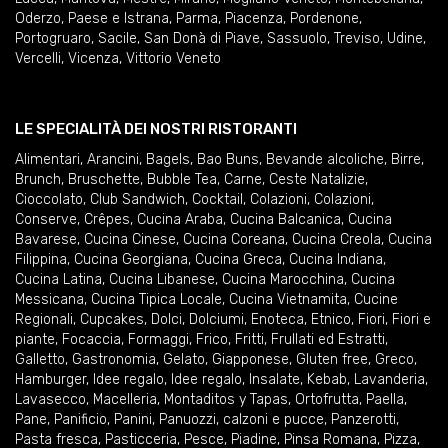
Oderzo
,
Paese e Istrana
,
Parma
,
Piacenza
,
Pordenone
,
Portogruaro
,
Sacile
,
San Donà di Piave
,
Sassuolo
,
Treviso
,
Udine
,
Vercelli
,
Vicenza
,
Vittorio Veneto
LE SPECIALITÀ DEI NOSTRI RISTORANTI
Alimentari
,
Arancini
,
Bagels
,
Bao Buns
,
Bevande alcoliche
,
Birre
,
Brunch
,
Bruschette
,
Bubble Tea
,
Carne
,
Ceste Natalizie
,
Cioccolato
,
Club Sandwich
,
Cocktail
,
Colazioni
,
Colazioni
,
Conserve
,
Crêpes
,
Cucina Araba
,
Cucina Balcanica
,
Cucina
Bavarese
,
Cucina Cinese
,
Cucina Coreana
,
Cucina Creola
,
Cucina
Filippina
,
Cucina Georgiana
,
Cucina Greca
,
Cucina Indiana
,
Cucina Latina
,
Cucina Libanese
,
Cucina Marocchina
,
Cucina
Messicana
,
Cucina Tipica Locale
,
Cucina Vietnamita
,
Cucine
Regionali
,
Cupcakes
,
Dolci
,
Dolciumi
,
Enoteca
,
Etnico
,
Fiori
,
Fiori e
piante
,
Focaccia
,
Formaggi
,
Frico
,
Fritti
,
Frullati ed Estratti
,
Galletto
,
Gastronomia
,
Gelato
,
Giapponese
,
Gluten free
,
Greco
,
Hamburger
,
Idee regalo
,
Idee regalo
,
Insalate
,
Kebab
,
Lavanderia
,
Lavasecco
,
Macelleria
,
Montaditos y Tapas
,
Ortofrutta
,
Paella
,
Pane
,
Panificio
,
Panini
,
Panuozzi, calzoni e pucce
,
Panzerotti
,
Pasta fresca
,
Pasticceria
,
Pesce
,
Piadine
,
Pinsa Romana
,
Pizza
,