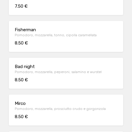
7.50 €
Fisherman
Pomodoro, mozzarella, tonno, cipolla caramellata
8.50 €
Bad night
Pomodoro, mozzarella, peperoni, salamino e wurstel
8.50 €
Mirco
Pomodoro, mozzarella, prosciutto crudo e gorgonzola
8.50 €