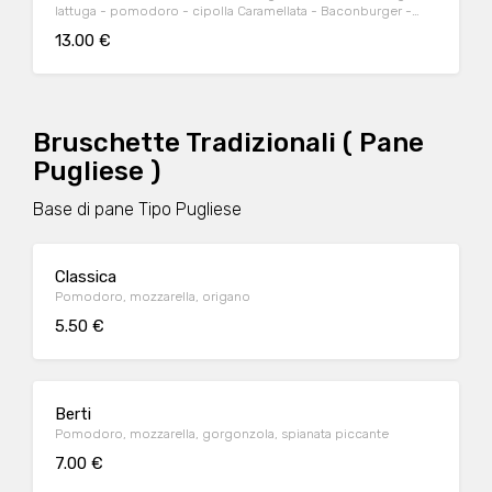
lattuga - pomodoro - cipolla Caramellata - Baconburger -
ketchup
13.00 €
Bruschette Tradizionali ( Pane
Pugliese )
Base di pane Tipo Pugliese
Classica
Pomodoro, mozzarella, origano
5.50 €
Berti
Pomodoro, mozzarella, gorgonzola, spianata piccante
7.00 €