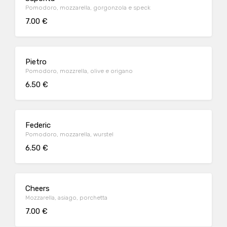
Pomodoro, mozzarella, gorgonzola e speck
7.00 €
Pietro
Pomodoro, mozzrella, olive e origano
6.50 €
Federic
Pomodoro, mozzarella, wurstel
6.50 €
Cheers
Mozzarella, asiago, porchetta
7.00 €