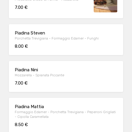
7.00 €
Piadina Steven
Porchetta Trevigiana - Formaggio Edamer - Funghi
8.00 €
Piadina Nini
Mozzarella - Spianata Piccante
7.00 €
Piadina Mattia
Formaggio Edamer - Porchetta Trevigiana - Peperoni Grigliati
- Cipolla Caramellata
8.50 €