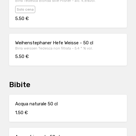
Birra Tedesca Bionda stile Pilsner - alc. 4,8%vol.
Solo cena
5.50 €
Weihenstephaner Hefe Weisse - 50 cl
Birra weissen Tedesca non filtrata - 5.4 ° % vol.
5.50 €
Bibite
Acqua naturale 50 cl
1.50 €