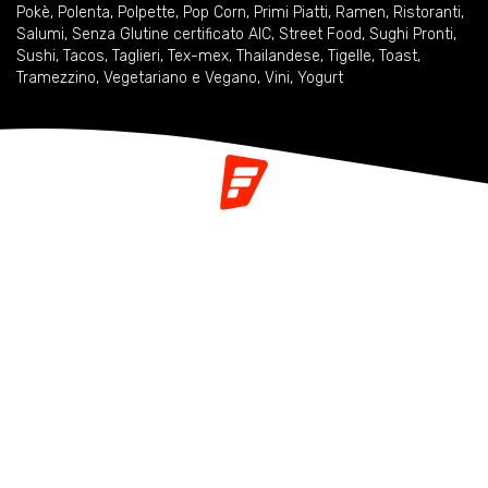
Pokè
,
Polenta
,
Polpette
,
Pop Corn
,
Primi Piatti
,
Ramen
,
Ristoranti
,
Salumi
,
Senza Glutine certificato AIC
,
Street Food
,
Sughi Pronti
,
Sushi
,
Tacos
,
Taglieri
,
Tex-mex
,
Thailandese
,
Tigelle
,
Toast
,
Tramezzino
,
Vegetariano e Vegano
,
Vini
,
Yogurt