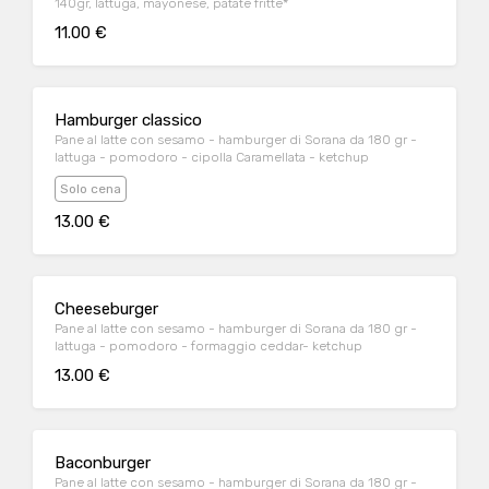
140gr, lattuga, mayonese, patate fritte*
11.00 €
Hamburger classico
Pane al latte con sesamo - hamburger di Sorana da 180 gr -
lattuga - pomodoro - cipolla Caramellata - ketchup
Solo cena
13.00 €
Cheeseburger
Pane al latte con sesamo - hamburger di Sorana da 180 gr -
lattuga - pomodoro - formaggio ceddar- ketchup
13.00 €
Baconburger
Pane al latte con sesamo - hamburger di Sorana da 180 gr -