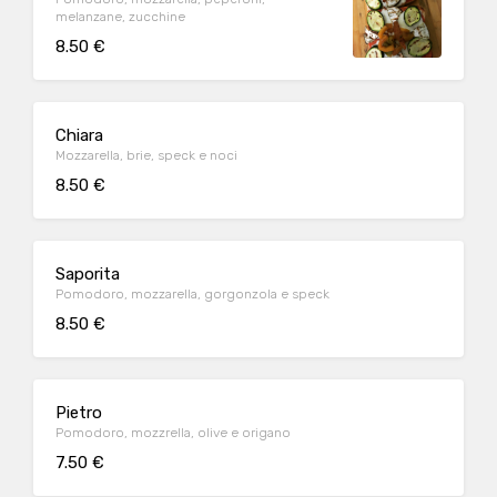
melanzane, zucchine
8.50 €
Chiara
Mozzarella, brie, speck e noci
8.50 €
Saporita
Pomodoro, mozzarella, gorgonzola e speck
8.50 €
Pietro
Pomodoro, mozzrella, olive e origano
7.50 €