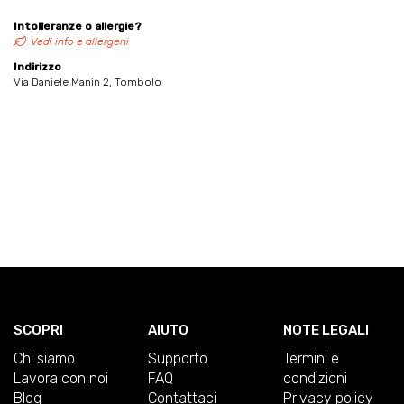
Intolleranze o allergie?
Vedi info e allergeni
Indirizzo
Via Daniele Manin 2, Tombolo
SCOPRI
AIUTO
NOTE LEGALI
Chi siamo
Supporto
Termini e
Lavora con noi
FAQ
condizioni
Blog
Contattaci
Privacy policy