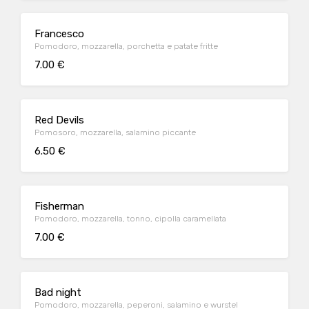
Francesco
Pomodoro, mozzarella, porchetta e patate fritte
7.00 €
Red Devils
Pomosoro, mozzarella, salamino piccante
6.50 €
Fisherman
Pomodoro, mozzarella, tonno, cipolla caramellata
7.00 €
Bad night
Pomodoro, mozzarella, peperoni, salamino e wurstel