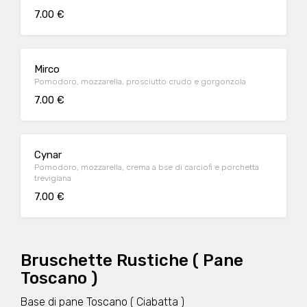
7.00 €
Mirco
Pomodoro, mozzarella, prosciutto crudo e gorgonzola
7.00 €
Cynar
Pomodoro, mozzarella, crema a bse di carciofi e porchetta
trevigiana
7.00 €
Bruschette Rustiche ( Pane
Toscano )
Base di pane Toscano ( Ciabatta )