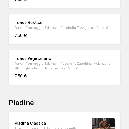
Toast Rustico
Pane - Formaggio Edamer - Porchetta Trevigiana - Carciofini
7.50 €
Toast Vegetariano
Pane - Formaggio Edamer - Peperoni, Zucchine, Melanzane
alla griglia - Pomodoro fresco - Carciofini
7.50 €
Piadine
Piadina Classica
Prosciutto crudo di Parma - Mozzarella