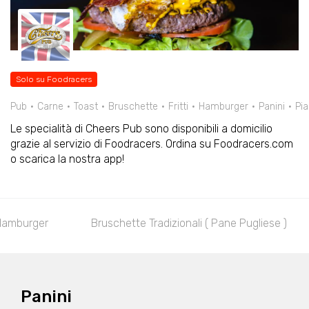
Solo su Foodracers
Pub
Carne
Toast
Bruschette
Fritti
Hamburger
Panini
Pia
Le specialità di Cheers Pub sono disponibili a domicilio
grazie al servizio di Foodracers. Ordina su Foodracers.com
o scarica la nostra app!
Hamburger
Bruschette Tradizionali ( Pane Pugliese )
Panini