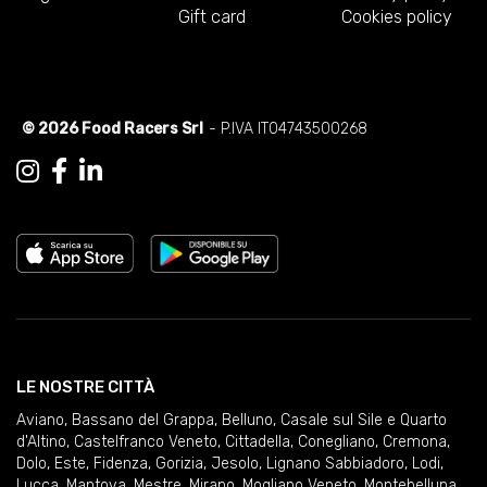
Gift card
Cookies policy
© 2026 Food Racers Srl
- P.IVA IT04743500268
LE NOSTRE CITTÀ
Aviano
,
Bassano del Grappa
,
Belluno
,
Casale sul Sile e Quarto
d'Altino
,
Castelfranco Veneto
,
Cittadella
,
Conegliano
,
Cremona
,
Dolo
,
Este
,
Fidenza
,
Gorizia
,
Jesolo
,
Lignano Sabbiadoro
,
Lodi
,
Lucca
,
Mantova
,
Mestre
,
Mirano
,
Mogliano Veneto
,
Montebelluna
,