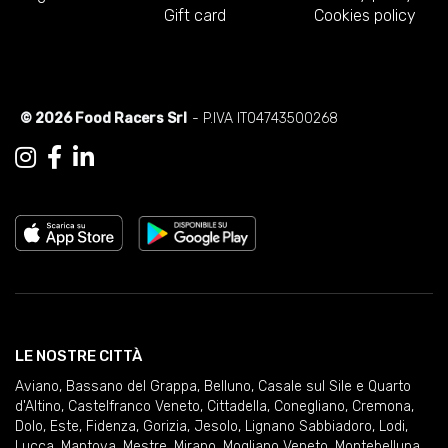
Gift card
Cookies policy
© 2026 Food Racers Srl
- P.IVA IT04743500268
LE NOSTRE CITTÀ
Aviano
,
Bassano del Grappa
,
Belluno
,
Casale sul Sile e Quarto
d'Altino
,
Castelfranco Veneto
,
Cittadella
,
Conegliano
,
Cremona
,
Dolo
,
Este
,
Fidenza
,
Gorizia
,
Jesolo
,
Lignano Sabbiadoro
,
Lodi
,
Lucca
,
Mantova
,
Mestre
,
Mirano
,
Mogliano Veneto
,
Montebelluna
,