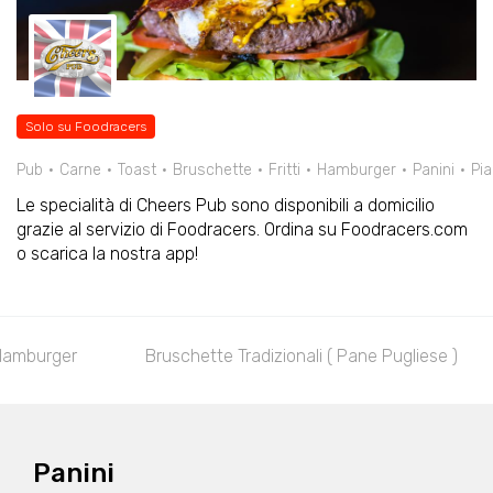
Solo su Foodracers
Pub
Carne
Toast
Bruschette
Fritti
Hamburger
Panini
Pia
Le specialità di Cheers Pub sono disponibili a domicilio
grazie al servizio di Foodracers. Ordina su Foodracers.com
o scarica la nostra app!
Hamburger
Bruschette Tradizionali ( Pane Pugliese )
Panini