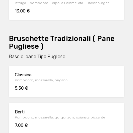
lattuga - pomodoro - cipolla Caramellata - Baconburger -
ketchup
13.00 €
Bruschette Tradizionali ( Pane
Pugliese )
Base di pane Tipo Pugliese
Classica
Pomodoro, mozzarella, origano
5.50 €
Berti
Pomodoro, mozzarella, gorgonzola, spianata piccante
7.00 €