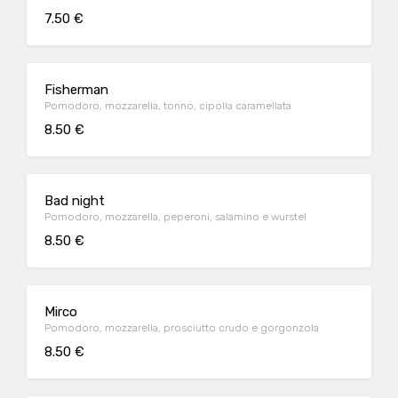
7.50 €
Fisherman
Pomodoro, mozzarella, tonno, cipolla caramellata
8.50 €
Bad night
Pomodoro, mozzarella, peperoni, salamino e wurstel
8.50 €
Mirco
Pomodoro, mozzarella, prosciutto crudo e gorgonzola
8.50 €