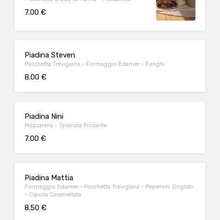
7.00 €
Piadina Steven
Porchetta Trevigiana - Formaggio Edamer - Funghi
8.00 €
Piadina Nini
Mozzarella - Spianata Piccante
7.00 €
Piadina Mattia
Formaggio Edamer - Porchetta Trevigiana - Peperoni Grigliati
- Cipolla Caramellata
8.50 €