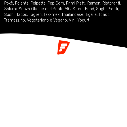
Pokè
,
Polenta
,
Polpette
,
Pop Corn
,
Primi Piatti
,
Ramen
,
Ristoranti
,
Salumi
,
Senza Glutine certificato AIC
,
Street Food
,
Sughi Pronti
,
Sushi
,
Tacos
,
Taglieri
,
Tex-mex
,
Thailandese
,
Tigelle
,
Toast
,
Tramezzino
,
Vegetariano e Vegano
,
Vini
,
Yogurt