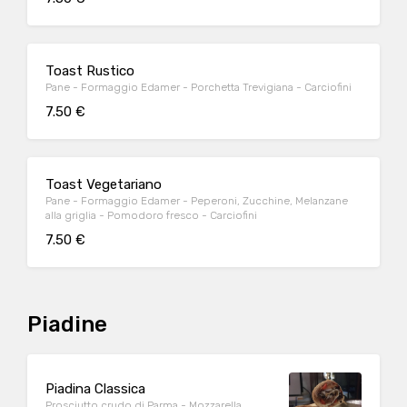
Toast Rustico
Pane - Formaggio Edamer - Porchetta Trevigiana - Carciofini
7.50 €
Toast Vegetariano
Pane - Formaggio Edamer - Peperoni, Zucchine, Melanzane
alla griglia - Pomodoro fresco - Carciofini
7.50 €
Piadine
Piadina Classica
Prosciutto crudo di Parma - Mozzarella