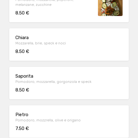
melanzane, zucchine
8.50 €
Chiara
Mozzarella, brie, speck e noci
8.50 €
Saporita
Pomodoro, mozzarella, gorgonzola e speck
8.50 €
Pietro
Pomodoro, mozzrella, olive e origano
7.50 €