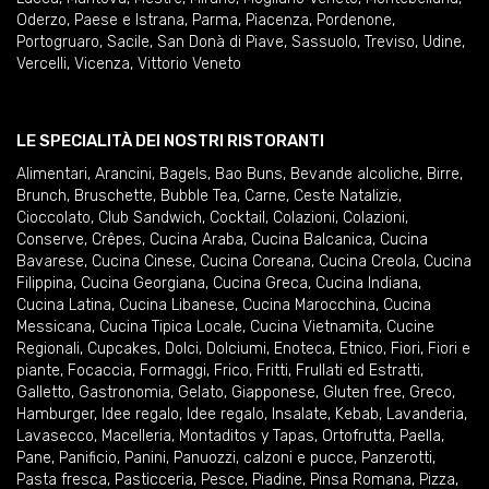
Oderzo
,
Paese e Istrana
,
Parma
,
Piacenza
,
Pordenone
,
Portogruaro
,
Sacile
,
San Donà di Piave
,
Sassuolo
,
Treviso
,
Udine
,
Vercelli
,
Vicenza
,
Vittorio Veneto
LE SPECIALITÀ DEI NOSTRI RISTORANTI
Alimentari
,
Arancini
,
Bagels
,
Bao Buns
,
Bevande alcoliche
,
Birre
,
Brunch
,
Bruschette
,
Bubble Tea
,
Carne
,
Ceste Natalizie
,
Cioccolato
,
Club Sandwich
,
Cocktail
,
Colazioni
,
Colazioni
,
Conserve
,
Crêpes
,
Cucina Araba
,
Cucina Balcanica
,
Cucina
Bavarese
,
Cucina Cinese
,
Cucina Coreana
,
Cucina Creola
,
Cucina
Filippina
,
Cucina Georgiana
,
Cucina Greca
,
Cucina Indiana
,
Cucina Latina
,
Cucina Libanese
,
Cucina Marocchina
,
Cucina
Messicana
,
Cucina Tipica Locale
,
Cucina Vietnamita
,
Cucine
Regionali
,
Cupcakes
,
Dolci
,
Dolciumi
,
Enoteca
,
Etnico
,
Fiori
,
Fiori e
piante
,
Focaccia
,
Formaggi
,
Frico
,
Fritti
,
Frullati ed Estratti
,
Galletto
,
Gastronomia
,
Gelato
,
Giapponese
,
Gluten free
,
Greco
,
Hamburger
,
Idee regalo
,
Idee regalo
,
Insalate
,
Kebab
,
Lavanderia
,
Lavasecco
,
Macelleria
,
Montaditos y Tapas
,
Ortofrutta
,
Paella
,
Pane
,
Panificio
,
Panini
,
Panuozzi, calzoni e pucce
,
Panzerotti
,
Pasta fresca
,
Pasticceria
,
Pesce
,
Piadine
,
Pinsa Romana
,
Pizza
,