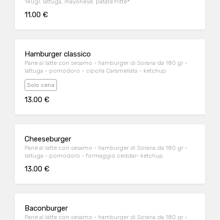
140gr, lattuga, mayonese, patate fritte*
11.00 €
Hamburger classico
Pane al latte con sesamo - hamburger di Sorana da 180 gr -
lattuga - pomodoro - cipolla Caramellata - ketchup
Solo cena
13.00 €
Cheeseburger
Pane al latte con sesamo - hamburger di Sorana da 180 gr -
lattuga - pomodoro - formaggio ceddar- ketchup
13.00 €
Baconburger
Pane al latte con sesamo - hamburger di Sorana da 180 gr -