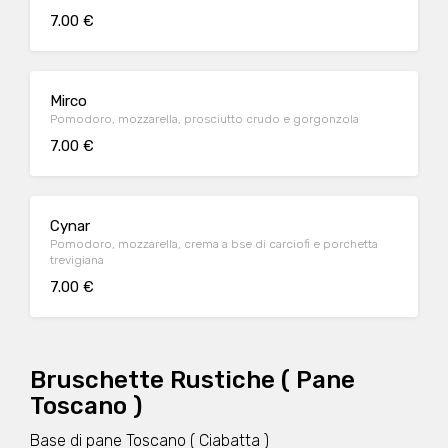
7.00 €
Mirco
Pomodoro, mozzarella, prosciutto crudo e gorgonzola
7.00 €
Cynar
Pomodoro, mozzarella, crema a bse di carciofi e porchetta
trevigiana
7.00 €
Bruschette Rustiche ( Pane
Toscano )
Base di pane Toscano ( Ciabatta )