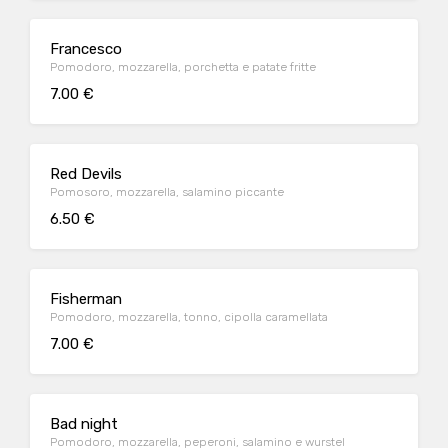
Francesco
Pomodoro, mozzarella, porchetta e patate fritte
7.00 €
Red Devils
Pomosoro, mozzarella, salamino piccante
6.50 €
Fisherman
Pomodoro, mozzarella, tonno, cipolla caramellata
7.00 €
Bad night
Pomodoro, mozzarella, peperoni, salamino e wurstel