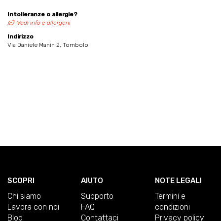
Intolleranze o allergie?
Vedi info e allergeni
Indirizzo
Via Daniele Manin 2, Tombolo
SCOPRI
AIUTO
NOTE LEGALI
Chi siamo
Supporto
Termini e
Lavora con noi
FAQ
condizioni
Blog
Contattaci
Privacy policy