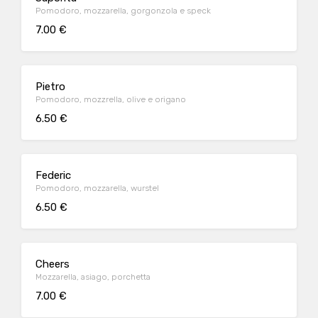
Pomodoro, mozzarella, gorgonzola e speck
7.00 €
Pietro
Pomodoro, mozzrella, olive e origano
6.50 €
Federic
Pomodoro, mozzarella, wurstel
6.50 €
Cheers
Mozzarella, asiago, porchetta
7.00 €