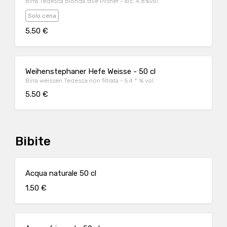
Birra Tedesca Bionda stile Pilsner - alc. 4,8%vol.
Solo cena
5.50 €
Weihenstephaner Hefe Weisse - 50 cl
Birra weissen Tedesca non filtrata - 5.4 ° % vol.
5.50 €
Bibite
Acqua naturale 50 cl
1.50 €