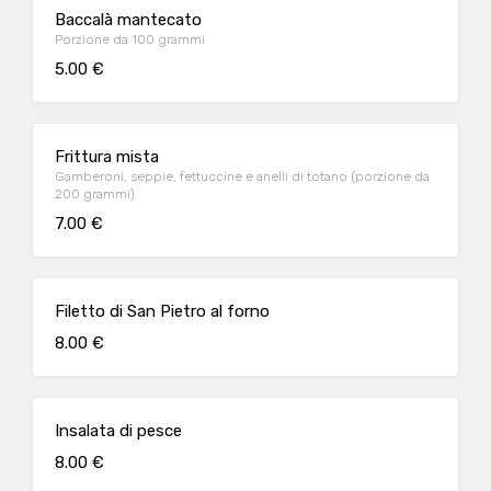
Baccalà mantecato
Porzione da 100 grammi
5.00 €
Frittura mista
Gamberoni, seppie, fettuccine e anelli di totano (porzione da
200 grammi)
7.00 €
Filetto di San Pietro al forno
8.00 €
Insalata di pesce
8.00 €