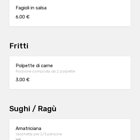
Fagioli in salsa
6.00 €
Fritti
Polpette di carne
Porzione composta da 2 polpette
3.00 €
Sughi / Ragù
Amatriciana
Vaschetta per 2/3 persone