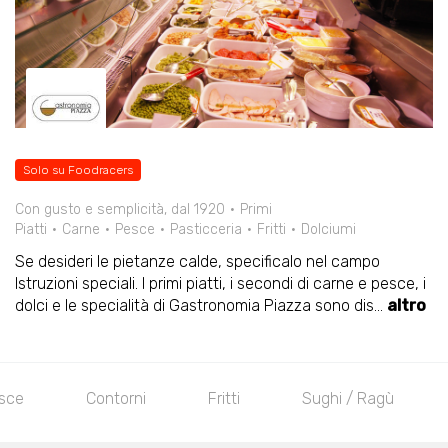
Solo su Foodracers
Con gusto e semplicità, dal 1920
Primi
Piatti
Carne
Pesce
Pasticceria
Fritti
Dolciumi
Se desideri le pietanze calde, specificalo nel campo
Istruzioni speciali. I primi piatti, i secondi di carne e pesce, i
dolci e le specialità di Gastronomia Piazza sono dis
...
altro
esce
Contorni
Fritti
Sughi / Ragù