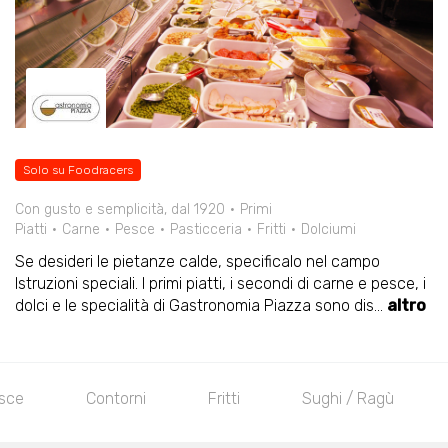
Solo su Foodracers
Con gusto e semplicità, dal 1920
Primi
Piatti
Carne
Pesce
Pasticceria
Fritti
Dolciumi
Se desideri le pietanze calde, specificalo nel campo
Istruzioni speciali. I primi piatti, i secondi di carne e pesce, i
dolci e le specialità di Gastronomia Piazza sono dis
...
altro
esce
Contorni
Fritti
Sughi / Ragù