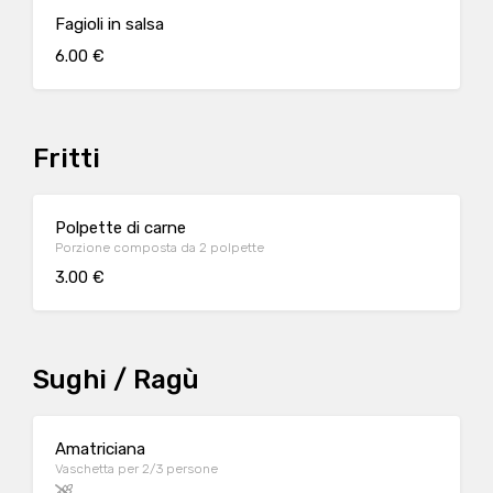
Fagioli in salsa
6.00 €
Fritti
Polpette di carne
Porzione composta da 2 polpette
3.00 €
Sughi / Ragù
Amatriciana
Vaschetta per 2/3 persone