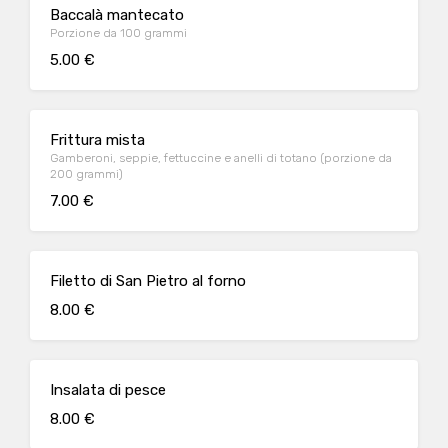
Baccalà mantecato
Porzione da 100 grammi
5.00 €
Frittura mista
Gamberoni, seppie, fettuccine e anelli di totano (porzione da
200 grammi)
7.00 €
Filetto di San Pietro al forno
8.00 €
Insalata di pesce
8.00 €