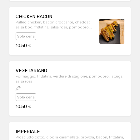
CHICKEN BACON
Pulled chicken, bacon croccante, cheddar,
salsa bbq, frittatina, salsa rosa, pomodoro,
lattuga
Solo cena
10.50 €
VEGETARIANO
Formaggio, frittatina, verdure di stagione, pomodoro, lattuga,
salsa rosa
Solo cena
10.50 €
IMPERIALE
Prosciutto cotto, cipolla caramellata, provola, bacon, frittatina,