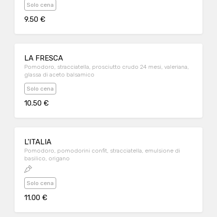
Solo cena
9.50 €
LA FRESCA
Pomodoro, stracciatella, prosciutto crudo 24 mesi, valeriana,
glassa di aceto balsamico
Solo cena
10.50 €
L'ITALIA
Pomodoro, pomodorini confit, stracciatella, emulsione di
basilico, origano
Solo cena
11.00 €