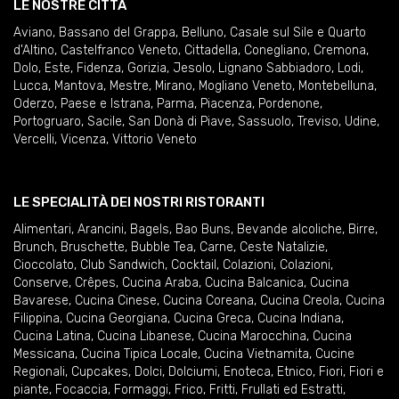
LE NOSTRE CITTÀ
Aviano
,
Bassano del Grappa
,
Belluno
,
Casale sul Sile e Quarto
d'Altino
,
Castelfranco Veneto
,
Cittadella
,
Conegliano
,
Cremona
,
Dolo
,
Este
,
Fidenza
,
Gorizia
,
Jesolo
,
Lignano Sabbiadoro
,
Lodi
,
Lucca
,
Mantova
,
Mestre
,
Mirano
,
Mogliano Veneto
,
Montebelluna
,
Oderzo
,
Paese e Istrana
,
Parma
,
Piacenza
,
Pordenone
,
Portogruaro
,
Sacile
,
San Donà di Piave
,
Sassuolo
,
Treviso
,
Udine
,
Vercelli
,
Vicenza
,
Vittorio Veneto
LE SPECIALITÀ DEI NOSTRI RISTORANTI
Alimentari
,
Arancini
,
Bagels
,
Bao Buns
,
Bevande alcoliche
,
Birre
,
Brunch
,
Bruschette
,
Bubble Tea
,
Carne
,
Ceste Natalizie
,
Cioccolato
,
Club Sandwich
,
Cocktail
,
Colazioni
,
Colazioni
,
Conserve
,
Crêpes
,
Cucina Araba
,
Cucina Balcanica
,
Cucina
Bavarese
,
Cucina Cinese
,
Cucina Coreana
,
Cucina Creola
,
Cucina
Filippina
,
Cucina Georgiana
,
Cucina Greca
,
Cucina Indiana
,
Cucina Latina
,
Cucina Libanese
,
Cucina Marocchina
,
Cucina
Messicana
,
Cucina Tipica Locale
,
Cucina Vietnamita
,
Cucine
Regionali
,
Cupcakes
,
Dolci
,
Dolciumi
,
Enoteca
,
Etnico
,
Fiori
,
Fiori e
piante
,
Focaccia
,
Formaggi
,
Frico
,
Fritti
,
Frullati ed Estratti
,