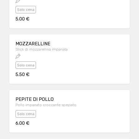
Solo cena
5.00 €
MOZZARELLINE
Stick di mozzarellina impanata
Solo cena
5.50 €
PEPITE DI POLLO
Pollo impanato croccante speziato
Solo cena
6.00 €