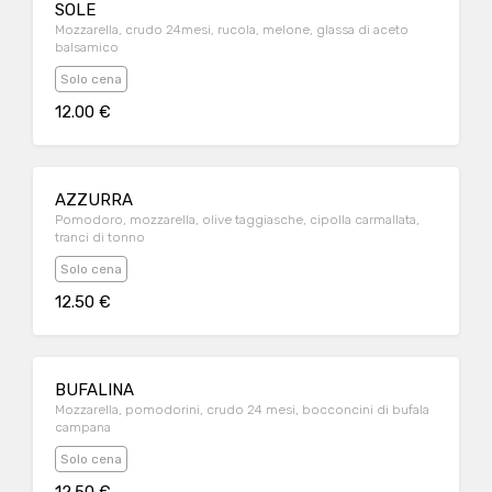
SOLE
Mozzarella, crudo 24mesi, rucola, melone, glassa di aceto
balsamico
Solo cena
12.00 €
AZZURRA
Pomodoro, mozzarella, olive taggiasche, cipolla carmallata,
tranci di tonno
Solo cena
12.50 €
BUFALINA
Mozzarella, pomodorini, crudo 24 mesi, bocconcini di bufala
campana
Solo cena