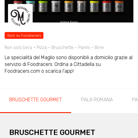
Solo su Foodracers
Non solo birra
Pizza
Bruschette
Panini
Birre
Le specialità del Maglio sono disponibili a domicilio grazie al
servizio di Foodracers. Ordina a Cittadella su
Foodracers.com o scarica l'app!
BRUSCHETTE GOURMET
PALA ROMANA
PA
BRUSCHETTE GOURMET