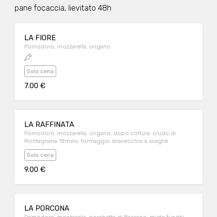
pane focaccia, lievitato 48h
LA FIORE
Pomodoro, mozzarella, origano
Solo cena
7.00 €
LA RAFFINATA
Pomodoro, mozzarella, origano, dopo cottura: crudo di
Montagnana 18mesi, formaggio stravecchio a scaglie
Solo cena
9.00 €
LA PORCONA