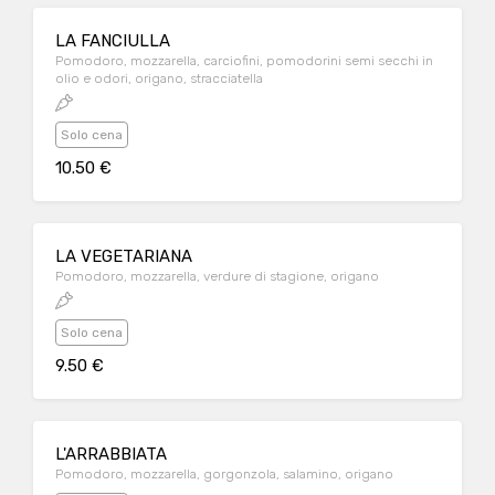
LA FANCIULLA
Pomodoro, mozzarella, carciofini, pomodorini semi secchi in
olio e odori, origano, stracciatella
Solo cena
10.50 €
LA VEGETARIANA
Pomodoro, mozzarella, verdure di stagione, origano
Solo cena
9.50 €
L'ARRABBIATA
Pomodoro, mozzarella, gorgonzola, salamino, origano