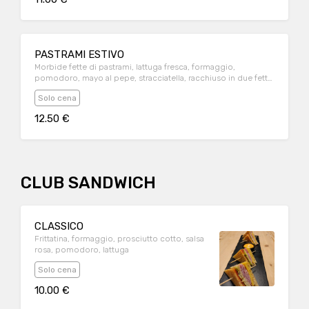
PASTRAMI ESTIVO
Morbide fette di pastrami, lattuga fresca, formaggio,
pomodoro, mayo al pepe, stracciatella, racchiuso in due fette
di pane a i 5 cereali
Solo cena
12.50 €
CLUB SANDWICH
CLASSICO
Frittatina, formaggio, prosciutto cotto, salsa
rosa, pomodoro, lattuga
Solo cena
10.00 €