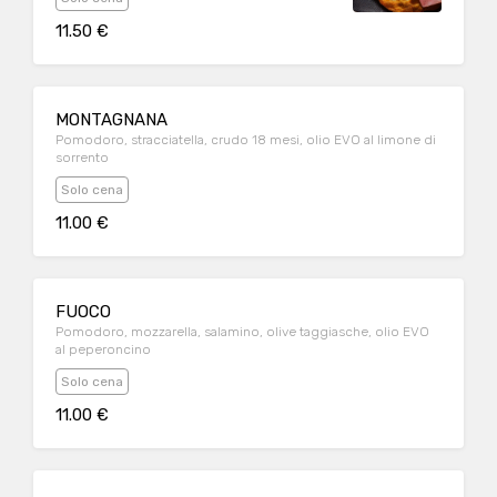
11.50 €
MONTAGNANA
Pomodoro, stracciatella, crudo 18 mesi, olio EVO al limone di
sorrento
Solo cena
11.00 €
FUOCO
Pomodoro, mozzarella, salamino, olive taggiasche, olio EVO
al peperoncino
Solo cena
11.00 €