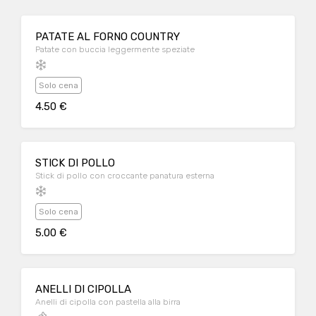
PATATE AL FORNO COUNTRY
Patate con buccia leggermente speziate
Solo cena
4.50 €
STICK DI POLLO
Stick di pollo con croccante panatura esterna
Solo cena
5.00 €
ANELLI DI CIPOLLA
Anelli di cipolla con pastella alla birra