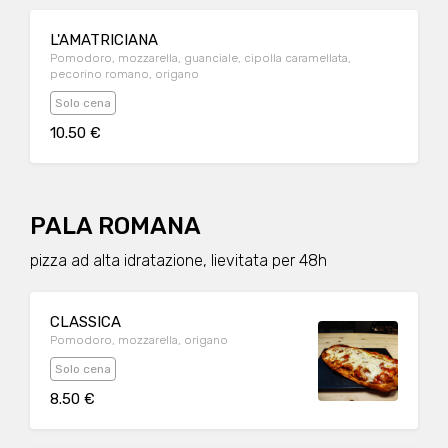
L'AMATRICIANA
Pomodoro, mozzarella, guanciale, cipolla caramellata,
pecorino romano, origano
Solo cena
10.50 €
PALA ROMANA
pizza ad alta idratazione, lievitata per 48h
CLASSICA
Pomodoro, mozzarella, origano
Solo cena
8.50 €