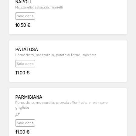
NAPOLI
Mozzarella, salsiccia, friarielli
Solo cena
10.50 €
PATATOSA
Pomodoro, mozzarella, patate al forno, salsiccia
Solo cena
11.00 €
PARMIGIANA
Pomodoro, mozzarella, provola affumicata, melanzane
grigliate
Solo cena
11.00 €