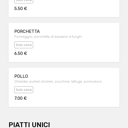
Solo cena
5.50 €
PORCHETTA
Formaggio, porchetta di bassano e funghi
Solo cena
6.50 €
POLLO
Cheddar, pulled chicken, zucchine, lattuga, pomodoro.
Solo cena
7.00 €
PIATTI UNICI