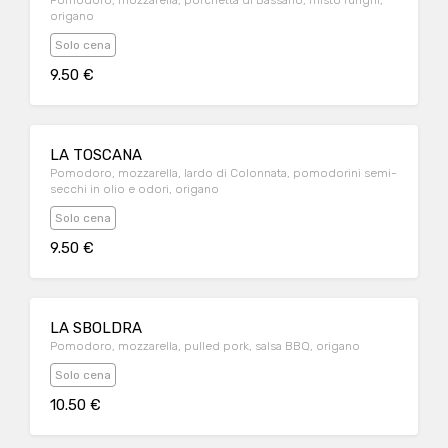
Pomodoro, mozzarella, porchetta di Bassano, misto funghi,
origano
Solo cena
9.50 €
LA TOSCANA
Pomodoro, mozzarella, lardo di Colonnata, pomodorini semi-
secchi in olio e odori, origano
Solo cena
9.50 €
LA SBOLDRA
Pomodoro, mozzarella, pulled pork, salsa BBQ, origano
Solo cena
10.50 €