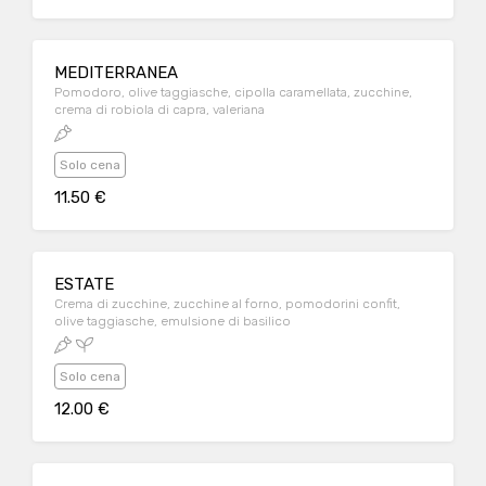
MEDITERRANEA
Pomodoro, olive taggiasche, cipolla caramellata, zucchine,
crema di robiola di capra, valeriana
Solo cena
11.50 €
ESTATE
Crema di zucchine, zucchine al forno, pomodorini confit,
olive taggiasche, emulsione di basilico
Solo cena
12.00 €