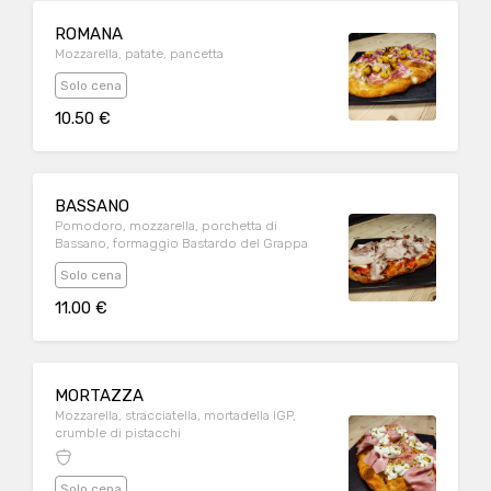
ROMANA
Mozzarella, patate, pancetta
Solo cena
10.50 €
BASSANO
Pomodoro, mozzarella, porchetta di
Bassano, formaggio Bastardo del Grappa
Solo cena
11.00 €
MORTAZZA
Mozzarella, stracciatella, mortadella IGP,
crumble di pistacchi
Solo cena