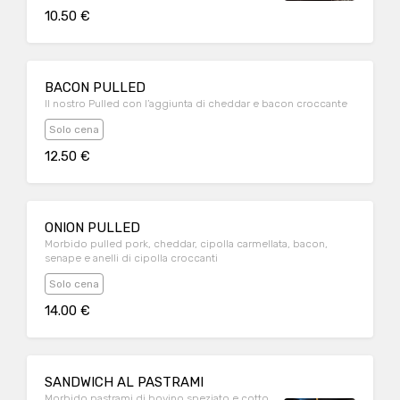
10.50 €
BACON PULLED
Il nostro Pulled con l’aggiunta di cheddar e bacon croccante
Solo cena
12.50 €
ONION PULLED
Morbido pulled pork, cheddar, cipolla carmellata, bacon,
senape e anelli di cipolla croccanti
Solo cena
14.00 €
SANDWICH AL PASTRAMI
Morbido pastrami di bovino speziato e cotto