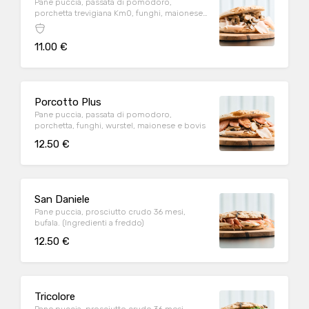
Pane puccia, passata di pomodoro,
porchetta trevigiana Km0, funghi, maionese
e bovis
11.00 €
Porcotto Plus
Pane puccia, passata di pomodoro,
porchetta, funghi, wurstel, maionese e bovis
12.50 €
San Daniele
Pane puccia, prosciutto crudo 36 mesi,
bufala. (Ingredienti a freddo)
12.50 €
Tricolore