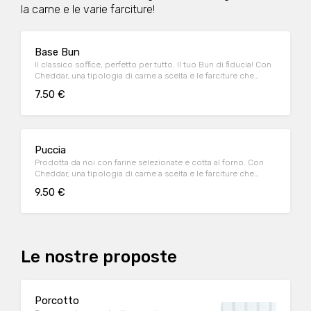
la carne e le varie farciture!
Base Bun
Il classico soffice, perfetto per tutto. Il tuo Bun di fiducia! Con
Cheddar, una tipologia di carne a scelta e le farciture che
preferisci.
7.50 €
Puccia
Prodotta da noi con farine selezionate e cotta al forno. Con
Cheddar, una tipologia di carne a scelta e le farciture che
preferisci.
9.50 €
Le nostre proposte
Porcotto