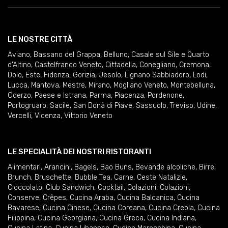
LE NOSTRE CITTÀ
Aviano
,
Bassano del Grappa
,
Belluno
,
Casale sul Sile e Quarto
d'Altino
,
Castelfranco Veneto
,
Cittadella
,
Conegliano
,
Cremona
,
Dolo
,
Este
,
Fidenza
,
Gorizia
,
Jesolo
,
Lignano Sabbiadoro
,
Lodi
,
Lucca
,
Mantova
,
Mestre
,
Mirano
,
Mogliano Veneto
,
Montebelluna
,
Oderzo
,
Paese e Istrana
,
Parma
,
Piacenza
,
Pordenone
,
Portogruaro
,
Sacile
,
San Donà di Piave
,
Sassuolo
,
Treviso
,
Udine
,
Vercelli
,
Vicenza
,
Vittorio Veneto
LE SPECIALITÀ DEI NOSTRI RISTORANTI
Alimentari
,
Arancini
,
Bagels
,
Bao Buns
,
Bevande alcoliche
,
Birre
,
Brunch
,
Bruschette
,
Bubble Tea
,
Carne
,
Ceste Natalizie
,
Cioccolato
,
Club Sandwich
,
Cocktail
,
Colazioni
,
Colazioni
,
Conserve
,
Crêpes
,
Cucina Araba
,
Cucina Balcanica
,
Cucina
Bavarese
,
Cucina Cinese
,
Cucina Coreana
,
Cucina Creola
,
Cucina
Filippina
,
Cucina Georgiana
,
Cucina Greca
,
Cucina Indiana
,