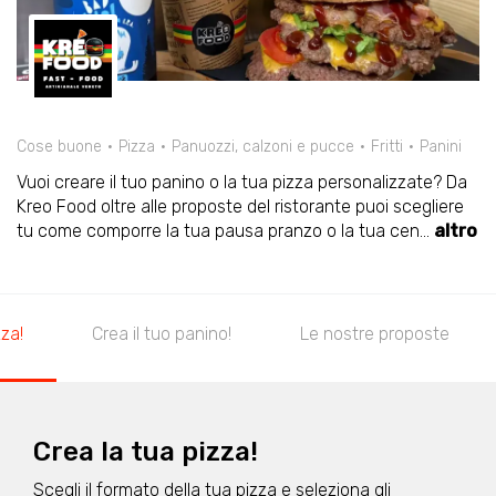
Cose buone
Pizza
Panuozzi, calzoni e pucce
Fritti
Panini
Vuoi creare il tuo panino o la tua pizza personalizzate? Da
Kreo Food oltre alle proposte del ristorante puoi scegliere
tu come comporre la tua pausa pranzo o la tua cen
...
altro
zza!
Crea il tuo panino!
Le nostre proposte
Crea la tua pizza!
Scegli il formato della tua pizza e seleziona gli