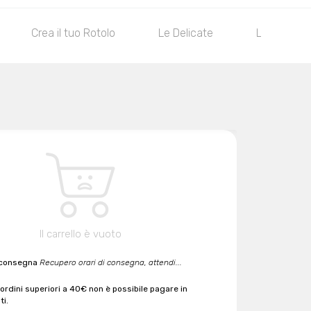
Crea il tuo Rotolo
Le Delicate
Le Classic
Il carrello è vuoto
 consegna
Recupero orari di consegna, attendi...
 ordini superiori a 40€ non è possibile pagare in
ti.