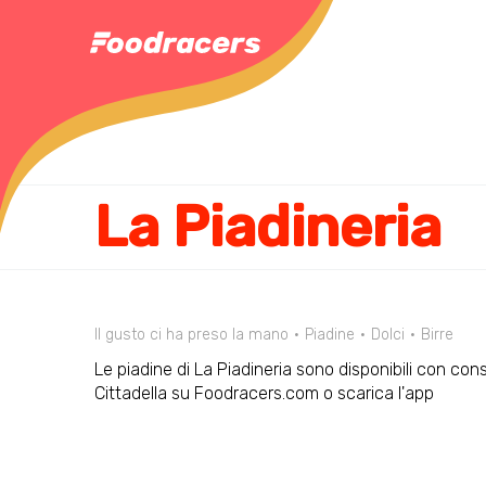
La Piadineria
Il gusto ci ha preso la mano
Piadine
Dolci
Birre
Le piadine di La Piadineria sono disponibili con con
Cittadella su Foodracers.com o scarica l'app