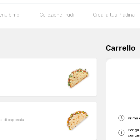
enu bimbi
Collezione Trudi
Crea la tua Piadina
Carrello
Prima
ema di caponata
Per gli
contan