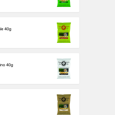
ale 40g
rino 40g