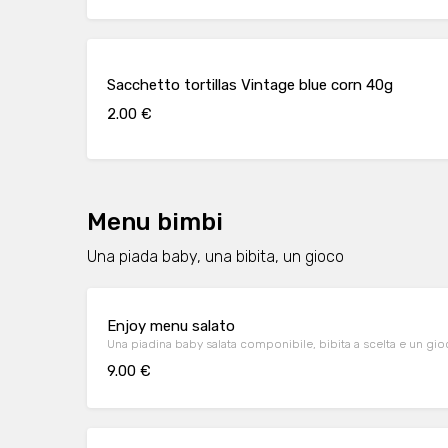
Sacchetto tortillas Vintage blue corn 40g
2.00 €
Menu bimbi
Una piada baby, una bibita, un gioco
Enjoy menu salato
Una piadina baby salata componibile, bibita a scelta e un gi
9.00 €