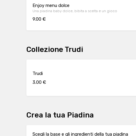
Enjoy menu dolce
Una piadina baby dolce, bibita a scelta e un gioco
9.00 €
Collezione Trudi
Trudi
3.00 €
Crea la tua Piadina
Scegli la base e gli ingredienti della tua piadina