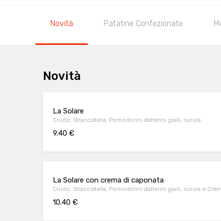
Novità
Patatine Confezionate
M
Novità
La Solare
Crudo, Stracciatella, Pomodorini datterini gialli, rucola
9.40 €
La Solare con crema di caponata
Crudo, Stracciatella, Pomodorini datterini gialli, rucola e Cr
10.40 €