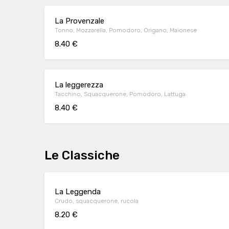
La Provenzale
Tonno, Mozzarella, Pomodoro, Origano, Maionese
8.40 €
La leggerezza
Tacchino, Squacquerone, Pomodoro, Lattuga
8.40 €
Le Classiche
La Leggenda
Crudo, squacquerone, rucola
8.20 €