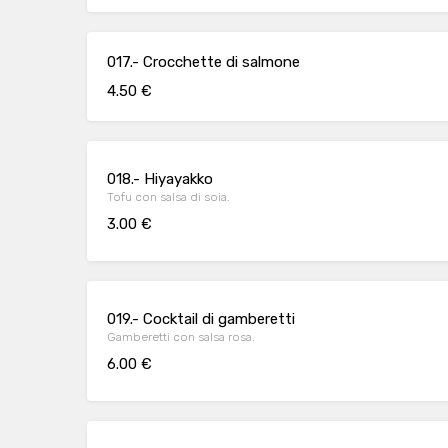
017.- Crocchette di salmone
4.50 €
018.- Hiyayakko
Tofu con salsa di soia.
3.00 €
019.- Cocktail di gamberetti
Gamberetti con salsa rosa.
6.00 €