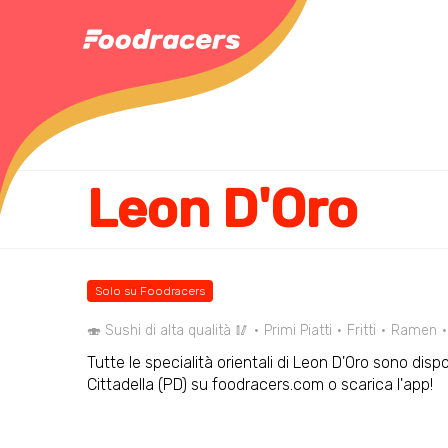
Leon D'Oro
Solo su Foodracers
🍣 Sushi di alta qualità 🥢
Primi Piatti
Fritti
Ramen
Tutte le specialità orientali di Leon D'Oro sono dispo
Cittadella (PD) su foodracers.com o scarica l'app!