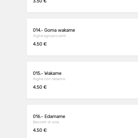
3.50 €
014.- Goma wakame
Alghe agropiccanti.
4.50 €
015.- Wakame
Alghe con sesamo.
4.50 €
016.- Edamame
Baccelli di soia.
4.50 €