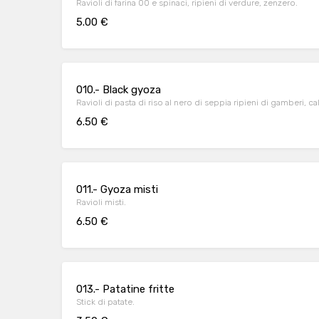
Ravioli di farina 00 e spinaci, ripieni di verdure, zenzero.
5.00 €
010.- Black gyoza
Ravioli di pasta di riso al nero di seppia ripieni di gamberi, ca
6.50 €
011.- Gyoza misti
Ravioli misti.
6.50 €
013.- Patatine fritte
Stick di patate.