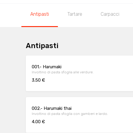
Antipasti
Tartare
Carpacci
Antipasti
001.- Harumaki
Involtino di pasta sfoglia alle verdure.
3.50 €
002.- Harumaki thai
Involtino di pasta sfoglia con gamberi e lardo.
4.00 €