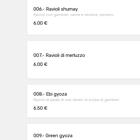
006.- Ravioli shumay
Ravioli con gamberi, carne e verdure, zenzero.
6.00 €
007.- Ravioli di merluzzo
6.00 €
008.- Ebi gyoza
Ravioli di pasta di riso ripieni di polpa di gamberi.
6.50 €
009.- Green gyoza