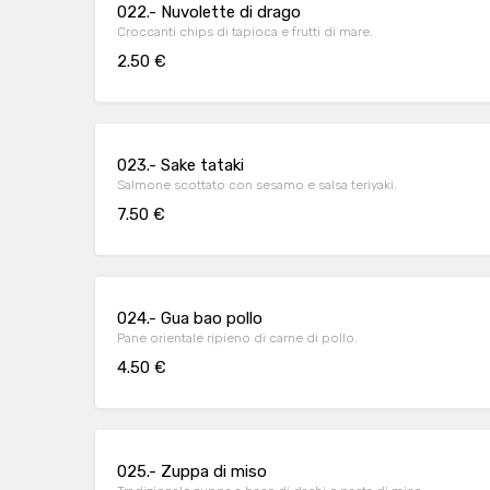
022.- Nuvolette di drago
Croccanti chips di tapioca e frutti di mare.
2.50 €
023.- Sake tataki
Salmone scottato con sesamo e salsa teriyaki.
7.50 €
024.- Gua bao pollo
Pane orientale ripieno di carne di pollo.
4.50 €
025.- Zuppa di miso