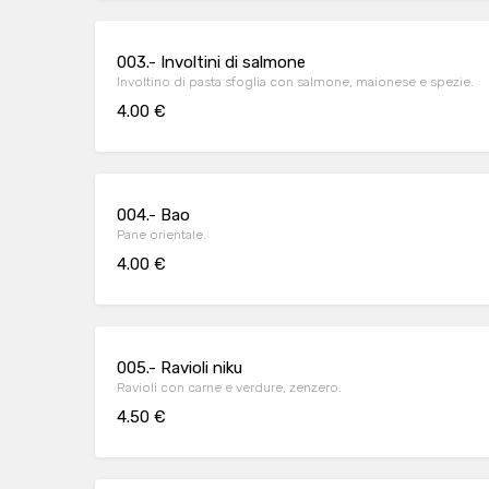
003.- Involtini di salmone
Involtino di pasta sfoglia con salmone, maionese e spezie.
4.00 €
004.- Bao
Pane orientale.
4.00 €
005.- Ravioli niku
Ravioli con carne e verdure, zenzero.
4.50 €