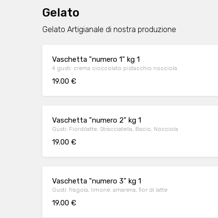
Gelato
Gelato Artigianale di nostra produzione
Vaschetta "numero 1" kg 1
4 gusti: crema cioccolato pistacchio nocciola
19.00 €
Vaschetta "numero 2" kg 1
Gusti: Fiordilatte, Stracciatella, Bacio, Nocciola
19.00 €
Vaschetta "numero 3" kg 1
Gusti: fragola, limone, amarena, fior di latte
19.00 €