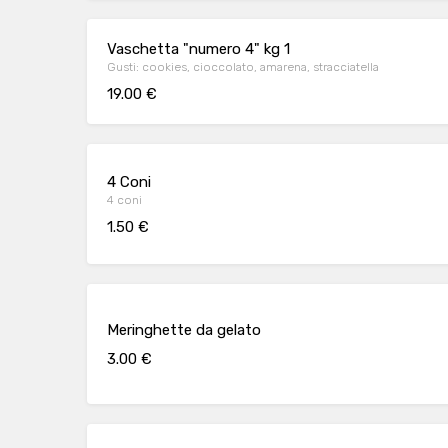
Vaschetta "numero 4" kg 1
Gusti: cookies, cioccolato, amarena, stracciatella
19.00 €
4 Coni
4 coni
1.50 €
Meringhette da gelato
3.00 €