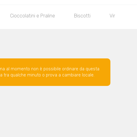
Cioccolatini e Praline
Biscotti
Vino
ma al momento non è possibile ordinare da questa
ova tra qualche minuto o prova a cambiare locale.