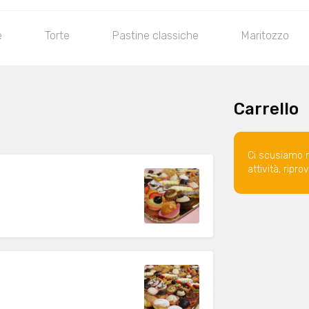
e
Torte
Pastine classiche
Maritozzo
Carrello
Ci scusiamo 
attività, ripr