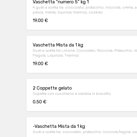
Vaschetta "numero 5" kg 1
4 gusti a scelta tra: cioccolato, pistacchio, nocciola, crema, am
pesca, menta, liquirizia, tiramisù, cookies
19.00 €
Vaschetta Mista da 1 kg
Gusti a scelta tra Limone, Cioccolato, Nocciola, Pistacchio, V
Fragola, Liquirizia, Tiramisù
19.00 €
2 Coppette gelato
Copetta con cucchiaino e cialdina in biscotto
0.50 €
-Vaschetta Mista da 1 kg
Gusti a scelta tra: cioccolato, pistacchio, nocciola,fragola, coo