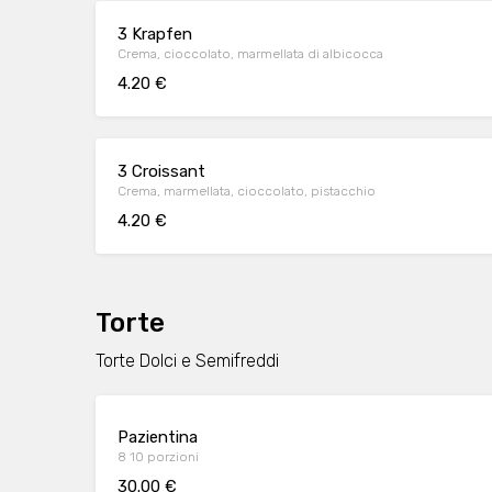
3 Krapfen
Crema, cioccolato, marmellata di albicocca
4.20 €
3 Croissant
Crema, marmellata, cioccolato, pistacchio
4.20 €
Torte
Torte Dolci e Semifreddi
Pazientina
8 10 porzioni
30.00 €