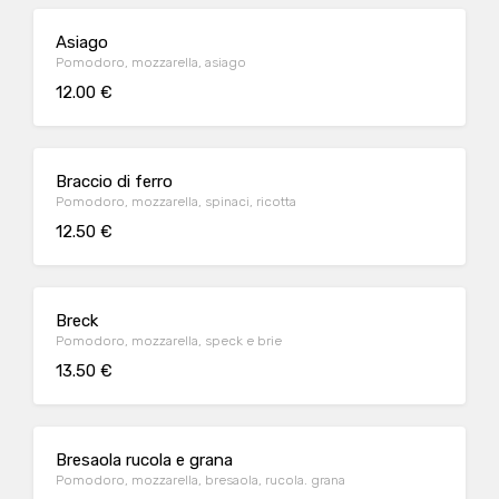
Asiago
Pomodoro, mozzarella, asiago
12.00 €
Braccio di ferro
Pomodoro, mozzarella, spinaci, ricotta
12.50 €
Breck
Pomodoro, mozzarella, speck e brie
13.50 €
Bresaola rucola e grana
Pomodoro, mozzarella, bresaola, rucola. grana