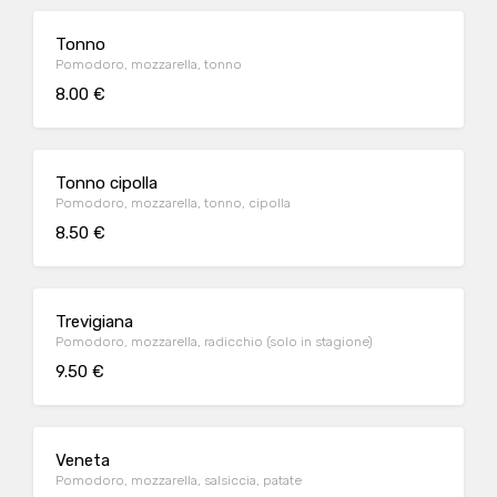
Tonno
Pomodoro, mozzarella, tonno
8.00 €
Tonno cipolla
Pomodoro, mozzarella, tonno, cipolla
8.50 €
Trevigiana
Pomodoro, mozzarella, radicchio (solo in stagione)
9.50 €
Veneta
Pomodoro, mozzarella, salsiccia, patate