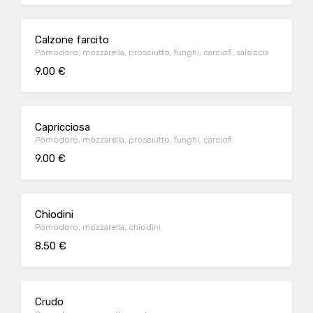
Calzone farcito
Pomodoro, mozzarella, prosciutto, funghi, carciofi, salsiccia
9.00 €
Capricciosa
Pomodoro, mozzarella, prosciutto, funghi, carciofi
9.00 €
Chiodini
Pomodoro, mozzarella, chiodini
8.50 €
Crudo