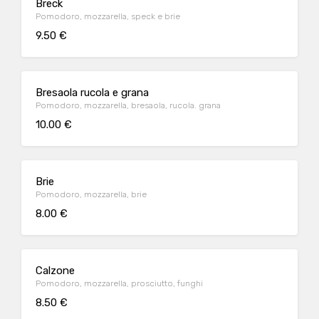
Breck
Pomodoro, mozzarella, speck e brie
9.50 €
Bresaola rucola e grana
Pomodoro, mozzarella, bresaola, rucola. grana
10.00 €
Brie
Pomodoro, mozzarella, brie
8.00 €
Calzone
Pomodoro, mozzarella, prosciutto, funghi
8.50 €