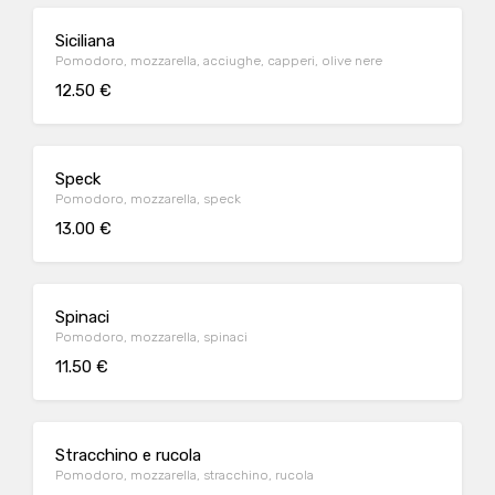
Siciliana
Pomodoro, mozzarella, acciughe, capperi, olive nere
12.50 €
Speck
Pomodoro, mozzarella, speck
13.00 €
Spinaci
Pomodoro, mozzarella, spinaci
11.50 €
Stracchino e rucola
Pomodoro, mozzarella, stracchino, rucola