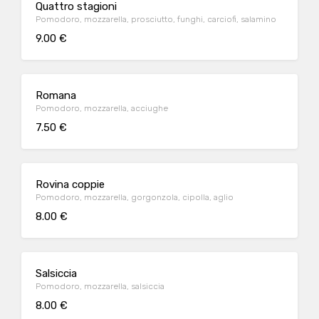
Quattro stagioni
Pomodoro, mozzarella, prosciutto, funghi, carciofi, salamino
9.00 €
Romana
Pomodoro, mozzarella, acciughe
7.50 €
Rovina coppie
Pomodoro, mozzarella, gorgonzola, cipolla, aglio
8.00 €
Salsiccia
Pomodoro, mozzarella, salsiccia
8.00 €