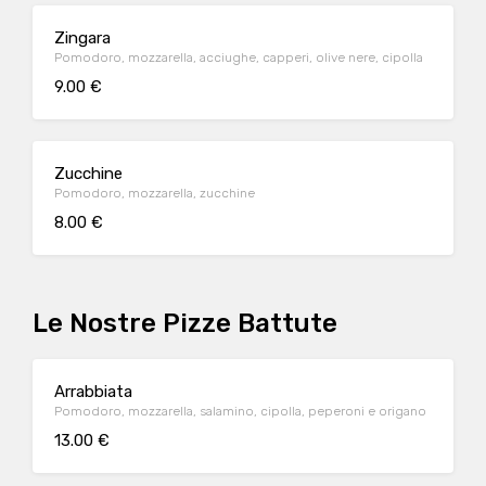
Zingara
Pomodoro, mozzarella, acciughe, capperi, olive nere, cipolla
9.00 €
Zucchine
Pomodoro, mozzarella, zucchine
8.00 €
Le Nostre Pizze Battute
Arrabbiata
Pomodoro, mozzarella, salamino, cipolla, peperoni e origano
13.00 €