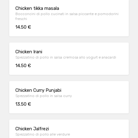
Chicken tikka masala
Bocconcini di pollo cucinati in salsa piccante e pomodorini
freschi
14.50 €
Chicken Irani
Spezzatino di pollo in salsa cremosa allo yogurt e anacardi
14.50 €
Chicken Curry Punjabi
Spezzatino di pollo in salsa curry
13.50 €
Chicken Jalfrezi
Spezzatino di pollo alle verdure