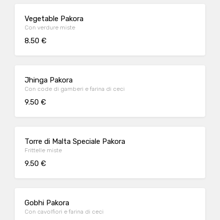
Vegetable Pakora
Con verdure miste
8.50 €
Jhinga Pakora
Con code di gamberi e farina di ceci
9.50 €
Torre di Malta Speciale Pakora
Frittelle miste
9.50 €
Gobhi Pakora
Con cavolfiori e farina di ceci