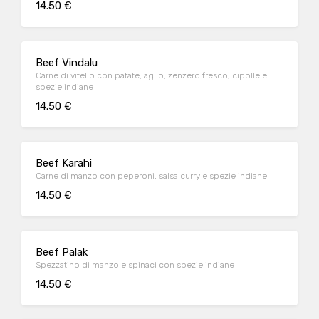
14.50 €
Beef Vindalu
Carne di vitello con patate, aglio, zenzero fresco, cipolle e
spezie indiane
14.50 €
Beef Karahi
Carne di manzo con peperoni, salsa curry e spezie indiane
14.50 €
Beef Palak
Spezzatino di manzo e spinaci con spezie indiane
14.50 €