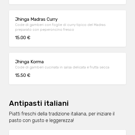
Jhinga Madras Curry
Code di gamberi con foglie di curry tipico del Madras
preparato con peperoncino fresco
15.00 €
Jhinga Korma
Code di gamberi cucinata in salsa delicata e frutta secca
15.50 €
Antipasti italiani
Piatti freschi della tradizione italiana, per iniziare il
pasto con gusto e leggerezza!