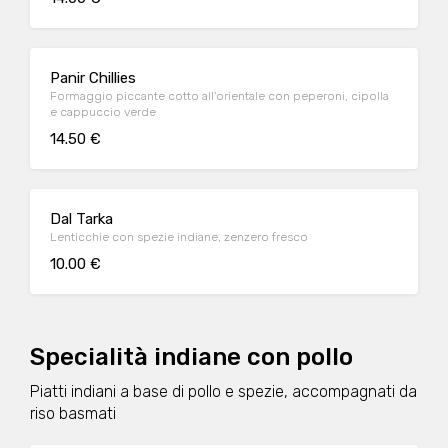
Panir Chillies
Formaggio piccante cotto all'orientale con peperoni, cipolla
e cappuccio verde
14.50 €
Dal Tarka
Lenticchie con spezie indiane, zenzero fresco
10.00 €
Specialità indiane con pollo
Piatti indiani a base di pollo e spezie, accompagnati da
riso basmati