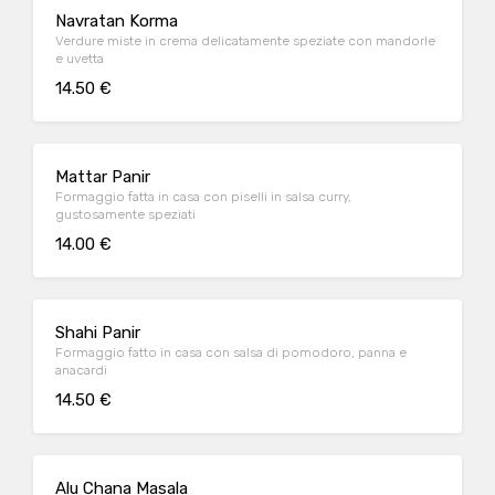
Navratan Korma
Verdure miste in crema delicatamente speziate con mandorle
e uvetta
14.50 €
Mattar Panir
Formaggio fatta in casa con piselli in salsa curry,
gustosamente speziati
14.00 €
Shahi Panir
Formaggio fatto in casa con salsa di pomodoro, panna e
anacardi
14.50 €
Alu Chana Masala