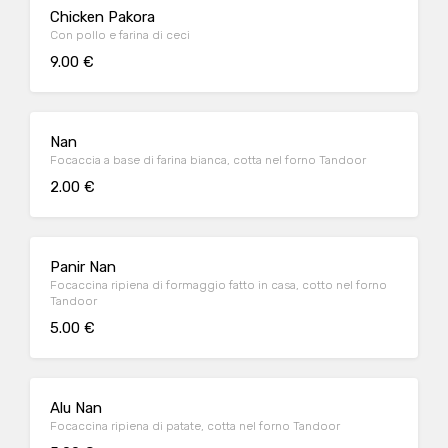
Chicken Pakora
Con pollo e farina di ceci
9.00 €
Nan
Focaccia a base di farina bianca, cotta nel forno Tandoor
2.00 €
Panir Nan
Focaccina ripiena di formaggio fatto in casa, cotto nel forno
Tandoor
5.00 €
Alu Nan
Focaccina ripiena di patate, cotta nel forno Tandoor