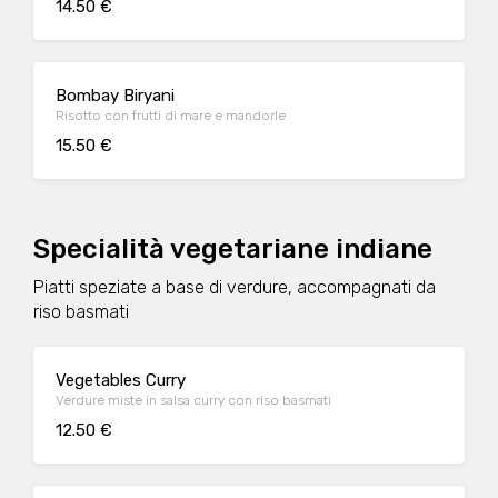
14.50 €
Bombay Biryani
Risotto con frutti di mare e mandorle
15.50 €
Specialità vegetariane indiane
Piatti speziate a base di verdure, accompagnati da
riso basmati
Vegetables Curry
Verdure miste in salsa curry con riso basmati
12.50 €