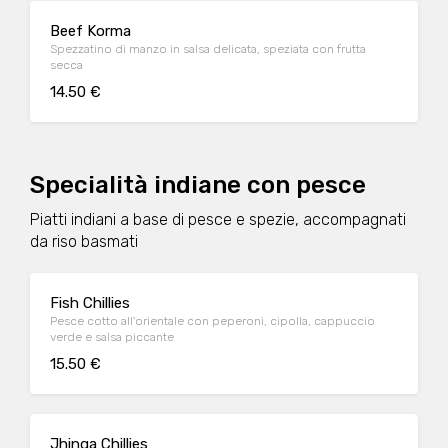
Beef Korma
Spezzatino di manzo in salsa delicata, speziata con frutta
secca
14.50 €
Specialità indiane con pesce
Piatti indiani a base di pesce e spezie, accompagnati
da riso basmati
Fish Chillies
Pesce cotto all'orientale con peperoni, cipolla, cappuccio
verde e salsa piccante
15.50 €
Jhinga Chillies