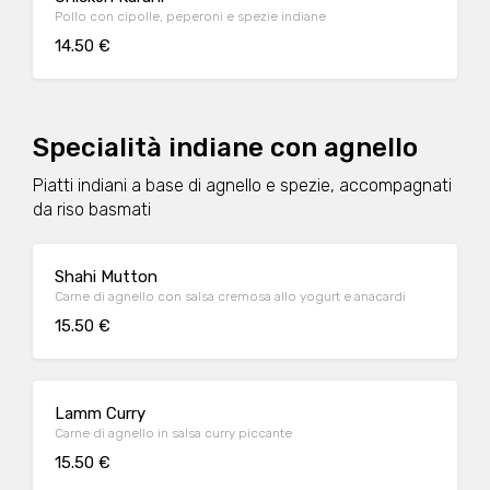
Pollo con cipolle, peperoni e spezie indiane
14.50 €
Specialità indiane con agnello
Piatti indiani a base di agnello e spezie, accompagnati
da riso basmati
Shahi Mutton
Carne di agnello con salsa cremosa allo yogurt e anacardi
15.50 €
Lamm Curry
Carne di agnello in salsa curry piccante
15.50 €