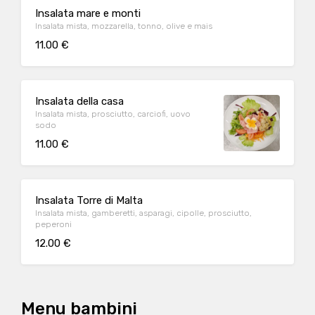
Insalata mare e monti
Insalata mista, mozzarella, tonno, olive e mais
11.00 €
Insalata della casa
Insalata mista, prosciutto, carciofi, uovo
sodo
11.00 €
Insalata Torre di Malta
Insalata mista, gamberetti, asparagi, cipolle, prosciutto,
peperoni
12.00 €
Menu bambini