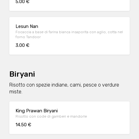
5.00 €
Lesun Nan
Focaccia a base di farina bianca insaporita con aglio, cotta nel
forno Tandoor
3.00 €
Biryani
Risotto con spezie indiane, carni, pesce o verdure
miste.
King Prawan Biryani
Risotto con code di gamberi e mandorle
14.50 €