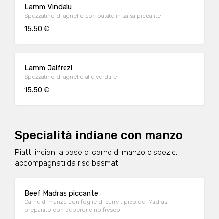
Lamm Vindalu
Spezzatino di agnello con patate in salsa piccante
15.50 €
Lamm Jalfrezi
Spezzatino di agnello alle verdure
15.50 €
Specialità indiane con manzo
Piatti indiani a base di carne di manzo e spezie,
accompagnati da riso basmati
Beef Madras piccante
Carne di manzo con foglie di curry tipico del Madras,
preparato con peperoncino fresco