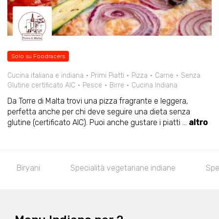
Solo su Foodracers
Cucina italiana e indiana
Primi Piatti
Pizza
Carne
Senza
Glutine certificato AIC
Pesce
Birre
Cucina Indiana
Da Torre di Malta trovi una pizza fragrante e leggera,
perfetta anche per chi deve seguire una dieta senza
glutine (certificato AIC). Puoi anche gustare i piatti
...
altro
Biryani
Specialità vegetariane indiane
Spe