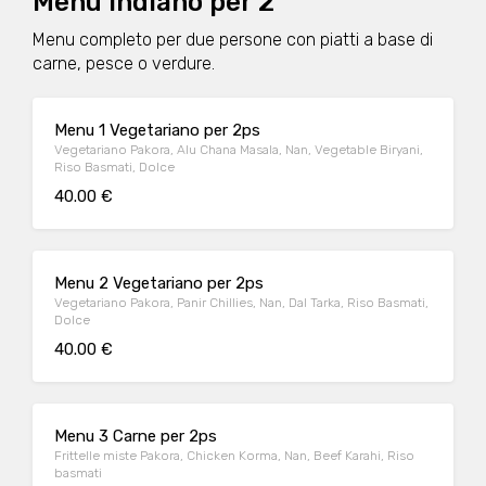
Menu Indiano per 2
Menu completo per due persone con piatti a base di
carne, pesce o verdure.
Menu 1 Vegetariano per 2ps
Vegetariano Pakora, Alu Chana Masala, Nan, Vegetable Biryani,
Riso Basmati, Dolce
40.00 €
Menu 2 Vegetariano per 2ps
Vegetariano Pakora, Panir Chillies, Nan, Dal Tarka, Riso Basmati,
Dolce
40.00 €
Menu 3 Carne per 2ps
Frittelle miste Pakora, Chicken Korma, Nan, Beef Karahi, Riso
basmati