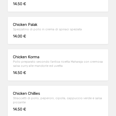
14.50 €
Chicken Palak
Spezzatino di pollo in crema di spinaci speziata
14.00 €
Chicken Korma
Pollo preparato secondo l'antica ricetta Maharaja con cremosa
salsa curry alle mandorle ed uvetta
14.50 €
Chicken Chillies
Straccetti di pollo, peperoni, cipolla, cappuccio verde e salsa
piccante
14.50 €