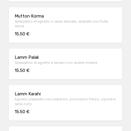
Mutton Korma
Spezzatino di agnello in salsa delicata, speziata con frutta
secca
15.50 €
Lamm Palak
Spezzatino di agnello e spinaci con spezie indiane
15.50 €
Lamm Karahi
Agnello preparato con peperoni, pomodoro fresco, cipolle e
salsa curry
15.50 €