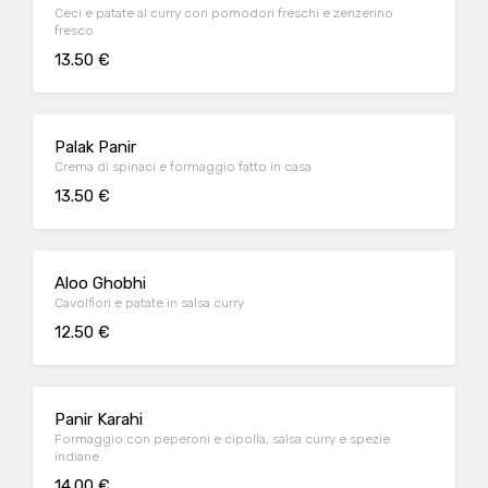
Ceci e patate al curry con pomodori freschi e zenzerino
fresco
13.50 €
Palak Panir
Crema di spinaci e formaggio fatto in casa
13.50 €
Aloo Ghobhi
Cavolfiori e patate in salsa curry
12.50 €
Panir Karahi
Formaggio con peperoni e cipolla, salsa curry e spezie
indiane
14.00 €