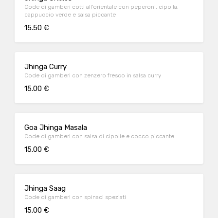
Code di gamberi cotti all'orientale con peperoni, cipolla,
cappuccio verde e salsa piccante
15.50 €
Jhinga Curry
Code di gamberi con zenzero fresco in salsa curry
15.00 €
Goa Jhinga Masala
Code di gamberi con salsa di cipolle e cocco piccante
15.00 €
Jhinga Saag
Code di gamberi con spinaci speziati
15.00 €