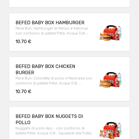
BEFED BABY BOX HAMBURGER
Pane Bun, Hamburger di Manzo e Ketchup
con contorno di patate fritte, Acqua 0,5l ,
Squeezer alla frutta e Sorpresa.
10.70 €
BEFED BABY BOX CHICKEN
BURGER
Pane Bun, Cotoletta di pollo e Maionese con
contorno di patate fritte, Acqua 0,5l ,
Squeezer alla frutta e Sorpresa.
10.70 €
BEFED BABY BOX NUGGETS DI
POLLO
Nuggets di pollo 4pz - con contorno di
patate fritte, Acqua 0,5l , Squeezer alla frutta
e Sorpresa.