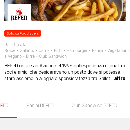
Solo su Foodracers
Galletto alla
Brace
Galletto
Carne
Fritti
Hamburger
Panini
Vegetariano
e Vegano
Birre
Club Sandwich
BEFeD nasce ad Aviano nel 1996 dall'esperienza di quattro
soci e amici che desideravano un posto dove si potesse
stare assieme in allegria e spensieratezza tra Gallet
...
altro
EFED
Panini BEFED
Club Sandwich BEFED