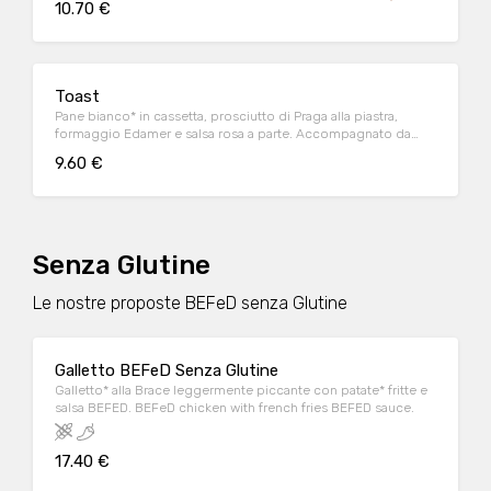
10.70 €
Toast
Pane bianco* in cassetta, prosciutto di Praga alla piastra,
formaggio Edamer e salsa rosa a parte. Accompagnato da
patate fritte
9.60 €
Senza Glutine
Le nostre proposte BEFeD senza Glutine
Galletto BEFeD Senza Glutine
Galletto* alla Brace leggermente piccante con patate* fritte e
salsa BEFED. BEFeD chicken with french fries BEFED sauce.
17.40 €