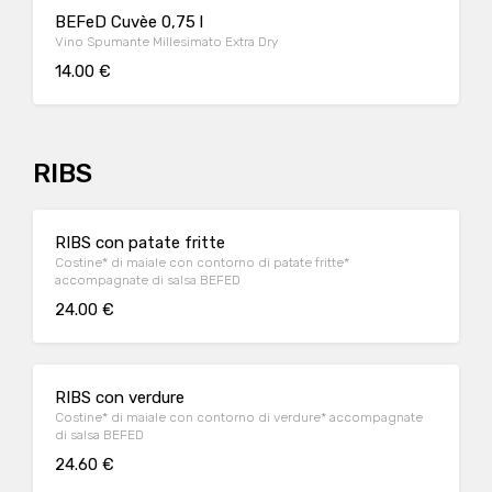
BEFeD Cuvèe 0,75 l
Vino Spumante Millesimato Extra Dry
14.00 €
RIBS
RIBS con patate fritte
Costine* di maiale con contorno di patate fritte*
accompagnate di salsa BEFED
24.00 €
RIBS con verdure
Costine* di maiale con contorno di verdure* accompagnate
di salsa BEFED
24.60 €