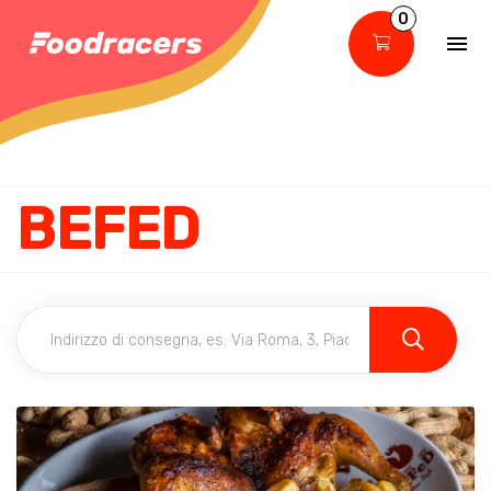
0
BEFED