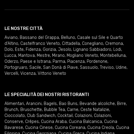
LE NOSTRE CITTÀ
Aviano
,
Bassano del Grappa
,
Belluno
,
Casale sul Sile e Quarto
d'Altino
,
Castelfranco Veneto
,
Cittadella
,
Conegliano
,
Cremona
,
Dolo
,
Este
,
Fidenza
,
Gorizia
,
Jesolo
,
Lignano Sabbiadoro
,
Lodi
,
Lucca
,
Mantova
,
Mestre
,
Mirano
,
Mogliano Veneto
,
Montebelluna
,
Oderzo
,
Paese e Istrana
,
Parma
,
Piacenza
,
Pordenone
,
Portogruaro
,
Sacile
,
San Donà di Piave
,
Sassuolo
,
Treviso
,
Udine
,
Vercelli
,
Vicenza
,
Vittorio Veneto
LE SPECIALITÀ DEI NOSTRI RISTORANTI
Alimentari
,
Arancini
,
Bagels
,
Bao Buns
,
Bevande alcoliche
,
Birre
,
Brunch
,
Bruschette
,
Bubble Tea
,
Carne
,
Ceste Natalizie
,
Cioccolato
,
Club Sandwich
,
Cocktail
,
Colazioni
,
Colazioni
,
Conserve
,
Crêpes
,
Cucina Araba
,
Cucina Balcanica
,
Cucina
Bavarese
,
Cucina Cinese
,
Cucina Coreana
,
Cucina Creola
,
Cucina
Filippina
,
Cucina Georgiana
,
Cucina Greca
,
Cucina Indiana
,