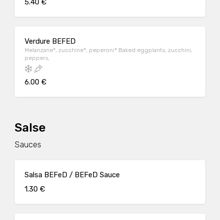
5.40 €
Verdure BEFED
Melanzane*, zucchine*, peperoni* Baked eggplants, zucchini,
peppers,
6.00 €
Salse
Sauces
Salsa BEFeD / BEFeD Sauce
1.30 €