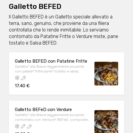
Galletto BEFED
Il Galletto BEFED è un Galletto speciale allevato a
terra, sano, genuino, che proviene da una filiera
controllata che lo rende inimitabile. Lo serviamo
contornato da Patatine Fritte o Verdure miste, pane
tostato e Salsa BEFED.
Galletto BEFED con Patatine Fritte
Galletto* alla Brace leggermente piccante
con patate* fritte pane* tostato e salsa
BEFeD. BEFeD Chicken with French Fries*.
Served with toasted bread* and BEFeD
17.40 €
sauce.
Galletto BEFeD con Verdure
Galletto* alla Brace leggermente piccante
contornato con Verdure* BEFeD, composte
da una selezione di melanzane, zucchine,
peperoni, pane tostato* e salsa BEFeD.