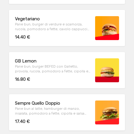
Vegetariano
Pane bun, burger di verdure e scamorza,
rucola, pomodoro a fette, cavolo cappuccio
rosso e salsa rosa. Con contorno di patate
14.40 €
fritte
GB Lemon
Pane bun, burger BEFED con Galletto,
provola, rucola, pomodoro a fette, cipolla e
salsa BEFED al Limone
16.80 €
Sempre Quello Doppio
Pane bun al latte, hamburger di manzo,
insalata, pomodoro a fette, cipolla e salsa
della casa. Con contorno di patate fritte
17.40 €