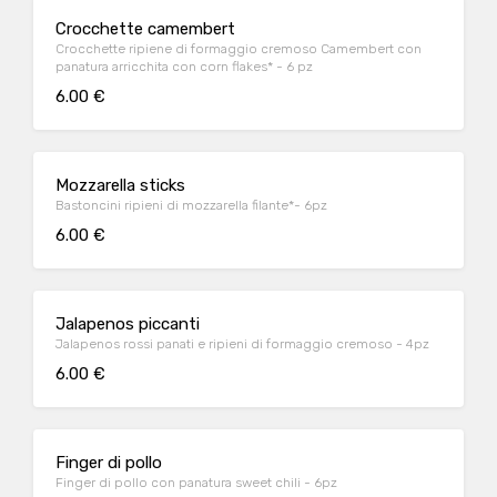
Crocchette camembert
Crocchette ripiene di formaggio cremoso Camembert con
panatura arricchita con corn flakes* - 6 pz
6.00 €
Mozzarella sticks
Bastoncini ripieni di mozzarella filante*- 6pz
6.00 €
Jalapenos piccanti
Jalapenos rossi panati e ripieni di formaggio cremoso - 4pz
6.00 €
Finger di pollo
Finger di pollo con panatura sweet chili - 6pz