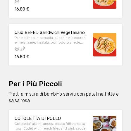
pomodoro a fette servito con salsa rosa. Con
16.80 €
contorno di patate fritte
Club BEFED Sandwich Vegetariano
Pane bianco in cassetta, zucchine, peperoni
e melanzane, insalata, pomodoro a fette,
mozzarella, origano, maionese servito con
salsa rosa. Co contorno di patate fritte
16.80 €
Per i Più Piccoli
Piatti a misura di bambino serviti con patatine fritte e
salsa rosa
COTOLETTA DI POLLO
Cotoletta* alla milanese, patate fritte e salsa
rosa. Cutlet with french fries and pink sauce.