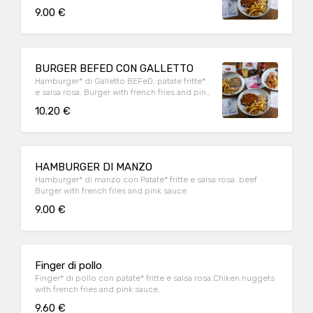
9.00 €
BURGER BEFED CON GALLETTO
Hamburger* di Galletto BEFeD, patate fritte*
e salsa rosa. Burger with french fries and pink
sauce.
10.20 €
HAMBURGER DI MANZO
Hamburger* di manzo con Patate* fritte e salsa rosa. beef
Burger with french fries and pink sauce.
9.00 €
Finger di pollo
Finger* di pollo con patate* fritte e salsa rosa.Chiken nuggets
with french fries and pink sauce.
9.60 €