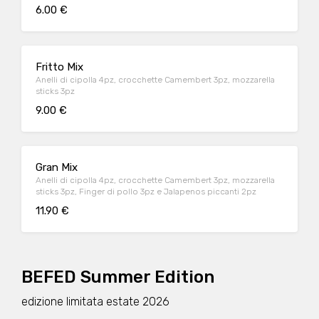
6.00 €
Fritto Mix
Anelli di cipolla 4pz, crocchette Camembert 3pz, mozzarella
sticks 3pz
9.00 €
Gran Mix
Anelli di cipolla 4pz, crocchette Camembert 3pz, mozzarella
sticks 3pz, Finger di pollo 3pz e Jalapenos piccanti 2pz
11.90 €
BEFED Summer Edition
edizione limitata estate 2026