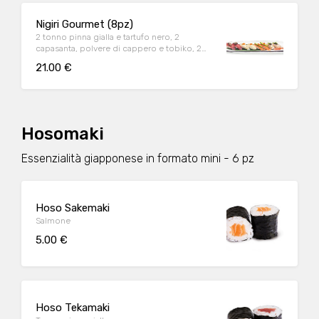
Nigiri Gourmet (8pz)
2 tonno pinna gialla e tartufo nero, 2
capasanta, polvere di cappero e tobiko, 2
salmone, avocado, ikura e zest lime, 2
21.00 €
gambero, uova di lompo e kizami
Hosomaki
Essenzialità giapponese in formato mini - 6 pz
Hoso Sakemaki
Salmone
5.00 €
Hoso Tekamaki