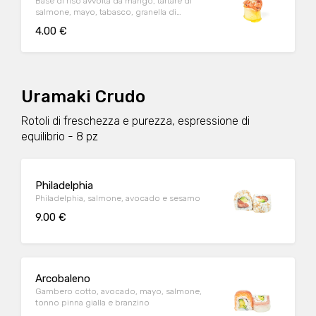
Base di riso avvolta da mango, tartare di
salmone, mayo, tabasco, granella di
nocciola, erba cipollina e tobiko
4.00 €
Uramaki Crudo
Rotoli di freschezza e purezza, espressione di
equilibrio - 8 pz
Philadelphia
Philadelphia, salmone, avocado e sesamo
9.00 €
Arcobaleno
Gambero cotto, avocado, mayo, salmone,
tonno pinna gialla e branzino