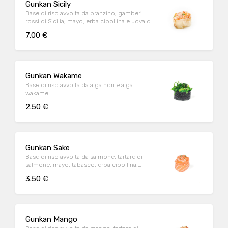
Gunkan Sicily
Base di riso avvolta da branzino, gamberi
rossi di Sicilia, mayo, erba cipollina e uova di
tobiko
7.00 €
Gunkan Wakame
Base di riso avvolta da alga nori e alga
wakame
2.50 €
Gunkan Sake
Base di riso avvolta da salmone, tartare di
salmone, mayo, tabasco, erba cipollina,
tobiko
3.50 €
Gunkan Mango