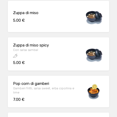
Zuppa di miso
5.00 €
Zuppa di miso spicy
Con salsa sambal
5.00 €
Pop corn di gamberi
Gamberi fritti, salsa sweet, erba cipollina e
lime
7.00 €