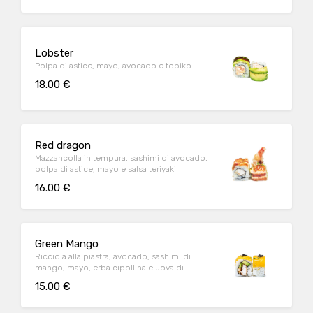
Lobster
Polpa di astice, mayo, avocado e tobiko
18.00 €
Red dragon
Mazzancolla in tempura, sashimi di avocado,
polpa di astice, mayo e salsa teriyaki
16.00 €
Green Mango
Ricciola alla piastra, avocado, sashimi di
mango, mayo, erba cipollina e uova di
lompo
15.00 €