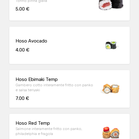
Tonno pinna gialla
5.00 €
Hoso Avocado
4.00 €
Hoso Ebimaki Temp
Gambero cotto interamente fritto con panko
e salsa teriyaki
7.00 €
Hoso Red Temp
Salmone interamente fritto con panko,
philadelphia e fragola