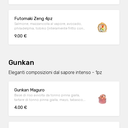
Futomaki Zeng 4pz
Salmone, mazzancolla al vapore, avocado,
philadelphia, tobiko (interamente fritto con
panko) e salsa teriyaki
9.00 €
Gunkan
Eleganti composizioni dal sapore intenso - 1pz
Gunkan Maguro
Base di riso avvolta da tonno pinna gialla,
tartare di tonno pinna gialla, mayo, tabasco,
erba cipollina, tobiko
4.00 €