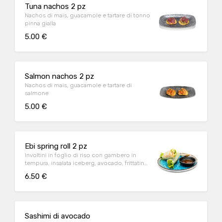
Tuna nachos 2 pz
Nachos di mais, guacamole e tartare di tonno
pinna gialla
5.00 €
Salmon nachos 2 pz
Nachos di mais, guacamole e tartare di
salmone
5.00 €
Ebi spring roll 2 pz
Involtini in foglio di riso con gambero in
tempura, insalata iceberg, avocado, frittatina
e mayo giapponese accompagnati da salsa
6.50 €
chili
Sashimi di avocado