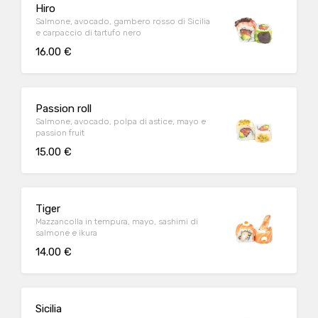
Hiro
Salmone, avocado, gambero rosso di Sicilia
e carpaccio di tartufo nero
16.00 €
Passion roll
Salmone, avocado, polpa di astice, mayo e
passion fruit
15.00 €
Tiger
Mazzancolla in tempura, mayo, sashimi di
salmone e ikura
14.00 €
Sicilia