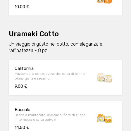
10.00 €
Uramaki Cotto
Un viaggio di gusto nel cotto, con eleganza e
raffinatezza - 8 pz
California
Mazzancolla cotto, avocado, salsa di tonno
pinna gialla e sesamo
9.00 €
Baccalò
Baccalà mantecato, avocado, fiore di zucca
in tempura e salsa teriyaki
14.50 €