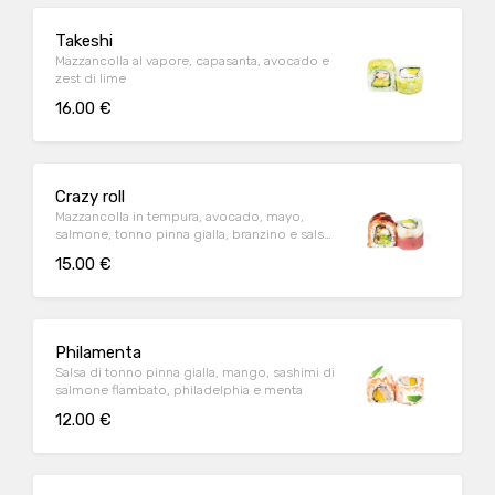
Takeshi
Mazzancolla al vapore, capasanta, avocado e
zest di lime
16.00 €
Crazy roll
Mazzancolla in tempura, avocado, mayo,
salmone, tonno pinna gialla, branzino e salsa
teriyaki
15.00 €
Philamenta
Salsa di tonno pinna gialla, mango, sashimi di
salmone flambato, philadelphia e menta
12.00 €