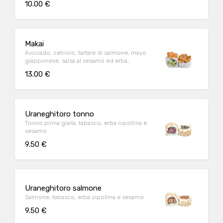
10.00 €
Makai
Avocado, cetriolo, tartare di salmone, mayo
giapponese, salsa al sesamo ed erba
cipollina
13.00 €
Uraneghitoro tonno
Tonno pinna gialla, tabasco, erba cipollina e
sesamo
9.50 €
Uraneghitoro salmone
Salmone, tabasco, erba cipollina e sesamo
9.50 €