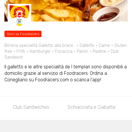
Solo su Foodracers
Birreria specialità Galletto alla brace.
Galletto
Carne
Gluten
free
Fritti
Hamburger
Focaccia
Panini
Piadine
Club
Sandwich
Il galletto e le altre specialità de I templari sono disponibili a
domicilio grazie al servizio di Foodracers. Ordina a
Conegliano su Foodracers.com o scarica l'app!
Club Sandwiches
Schiacciata e Ciabatte