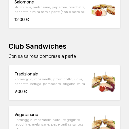
Salomone
Mozzarella, melanzane, peperoni, porchetta,
pancetta e salsa rosa a parte (non è possibile
togliere la mozzarella)
12.00 €
Club Sandwiches
Con salsa rosa compresa a parte
Tradizionale
Formaggio, mozzarella, prosc.cotto, uova,
pancetta, lattuga, pomodoro, origano, salsa
rosa
9.00 €
Vegetariano
Formaggio, mozzarella, verdure grigliate
(zucchine, melanzane, peperoni) salsa rosa