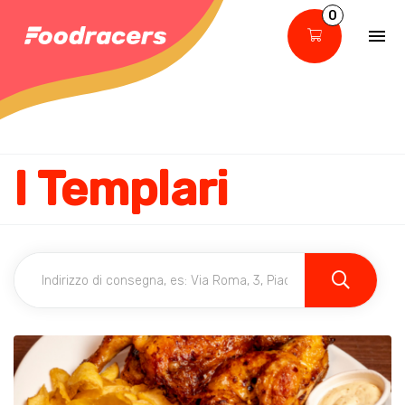
0
I Templari