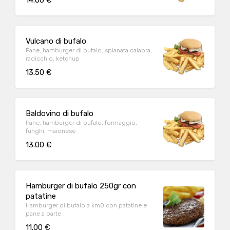
14.00 €
Vulcano di bufalo
Pane, hamburger di bufalo, spianata calabra,
radicchio, ketchup
13.50 €
Baldovino di bufalo
Pane, hamburger di bufalo, formaggio,
funghi, maionese
13.00 €
Hamburger di bufalo 250gr con
patatine
Hamburger di bufalo a km0 con patatine e
pane a parte
11.00 €