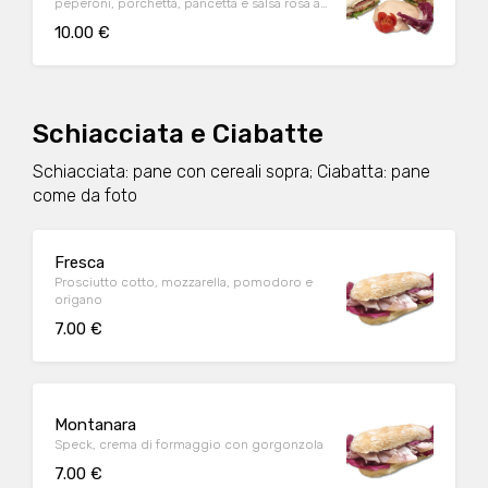
peperoni, porchetta, pancetta e salsa rosa a
parte
10.00 €
Schiacciata e Ciabatte
Schiacciata: pane con cereali sopra; Ciabatta: pane
come da foto
Fresca
Prosciutto cotto, mozzarella, pomodoro e
origano
7.00 €
Montanara
Speck, crema di formaggio con gorgonzola
7.00 €