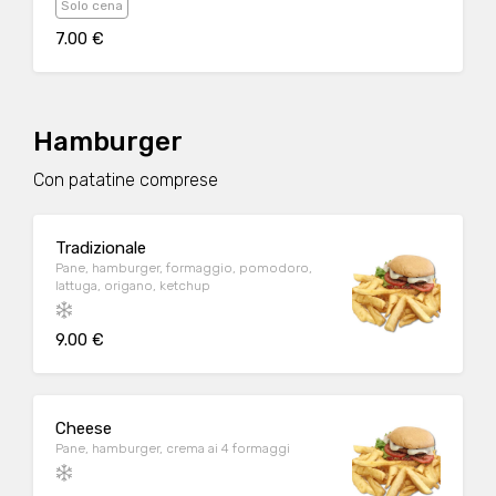
Solo cena
7.00 €
Hamburger
Con patatine comprese
Tradizionale
Pane, hamburger, formaggio, pomodoro,
lattuga, origano, ketchup
9.00 €
Cheese
Pane, hamburger, crema ai 4 formaggi