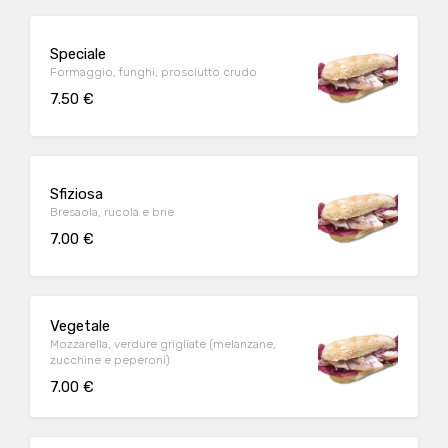
Speciale
Formaggio, funghi, prosciutto crudo
7.50 €
Sfiziosa
Bresaola, rucola e brie
7.00 €
Vegetale
Mozzarella, verdure grigliate (melanzane,
zucchine e peperoni)
7.00 €