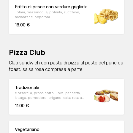
Fritto di pesce con verdure grigliate
Totani, mazzancolle, polenta, zucchine,
melanzane, peperoni
18.00 €
Pizza Club
Club sandwich con pasta di pizza al posto del pane da
toast, salsa rosa compresa a parte
Tradizionale
Mozzarella, prosc.cotto, uova, pancetta,
lattuga, pomodoro, origano, salsa rosa a
parte (non è possibile togliere la mozzarella)
11.00 €
Vegetariano