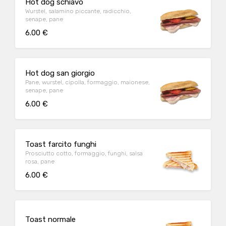
Hot dog schiavo
Wurstel, salamino piccante, radicchio,
senape, pane
6.00 €
Hot dog san giorgio
Pane, wurstel, cipolla, formaggio, maionese,
senape, pane
6.00 €
Toast farcito funghi
Prosciutto cotto, formaggio, funghi, salsa
rosa, pane
6.00 €
Toast normale