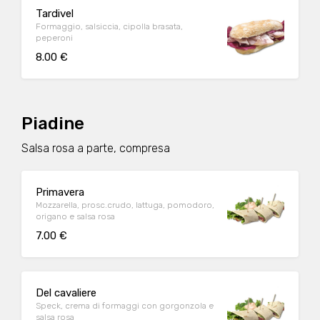
Tardivel
Formaggio, salsiccia, cipolla brasata,
peperoni
8.00 €
Piadine
Salsa rosa a parte, compresa
Primavera
Mozzarella, prosc.crudo, lattuga, pomodoro,
origano e salsa rosa
7.00 €
Del cavaliere
Speck, crema di formaggi con gorgonzola e
salsa rosa