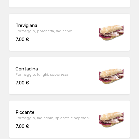
Trevigiana
Formaggio, porchetta, radicchio
7.00 €
Contadina
Formaggio, funghi, soppressa
7.00 €
Piccante
Formaggio, radicchio, spianata e peperoni
7.00 €