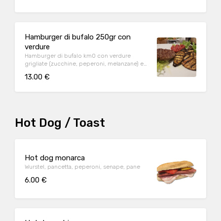
Hamburger di bufalo 250gr con
verdure
Hamburger di bufalo km0 con verdure
grigliate (zucchine, peperoni, melanzane) e
pane a parte
13.00 €
Hot Dog / Toast
Hot dog monarca
Wurstel, pancetta, peperoni, senape, pane
6.00 €