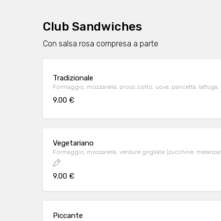
Club Sandwiches
Con salsa rosa compresa a parte
Tradizionale
Formaggio, mozzarella, prosc.cotto, uova, pancetta, lattuga
9.00 €
Vegetariano
Formaggio, mozzarella, verdure grigliate (zucchine, melanzan
9.00 €
Piccante