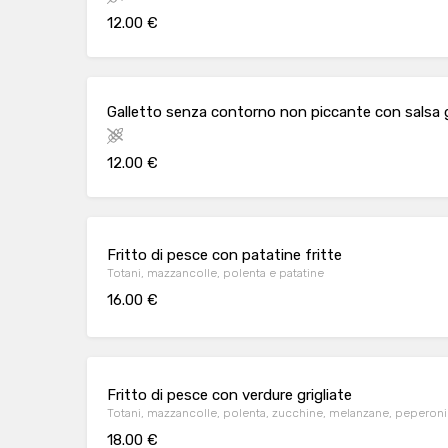
12.00 €
Galletto senza contorno non piccante con salsa g
12.00 €
Fritto di pesce con patatine fritte
Totani, mazzancolle, polenta e patatine
16.00 €
Fritto di pesce con verdure grigliate
Totani, mazzancolle, polenta, zucchine, melanzane, peperoni
18.00 €