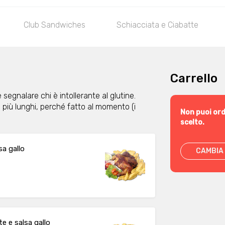
Club Sandwiches
Schiacciata e Ciabatte
Carrello
 segnalare chi è intollerante al glutine.
o più lunghi, perché fatto al momento (i
Non puoi ord
scelto.
sa gallo
CAMBIA 
e e salsa gallo