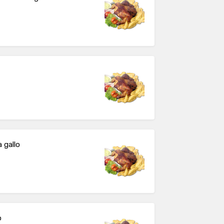
 gallo
o