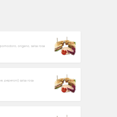
, pomodoro, origano, salsa rosa
e, peperoni) salsa rosa