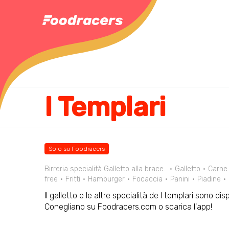
I Templari
Solo su Foodracers
Birreria specialità Galletto alla brace.
Galletto
Carne
free
Fritti
Hamburger
Focaccia
Panini
Piadine
Il galletto e le altre specialità de I templari sono dis
Conegliano su Foodracers.com o scarica l'app!