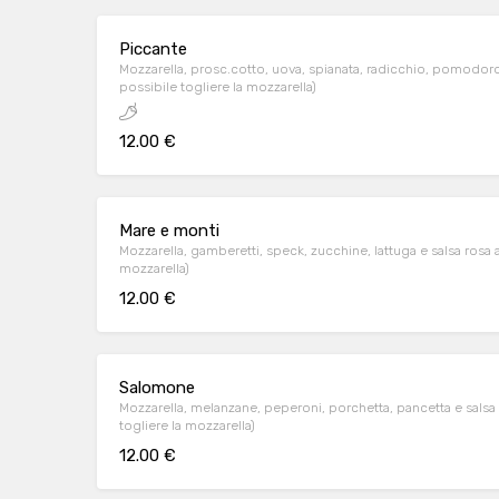
Piccante
Mozzarella, prosc.cotto, uova, spianata, radicchio, pomodoro,
possibile togliere la mozzarella)
12.00 €
Mare e monti
Mozzarella, gamberetti, speck, zucchine, lattuga e salsa rosa a
mozzarella)
12.00 €
Salomone
Mozzarella, melanzane, peperoni, porchetta, pancetta e salsa 
togliere la mozzarella)
12.00 €