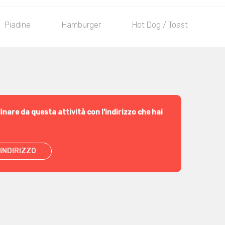
Piadine
Hamburger
Hot Dog / Toast
I 
inare da questa attività con l'indirizzo che hai
INDIRIZZO