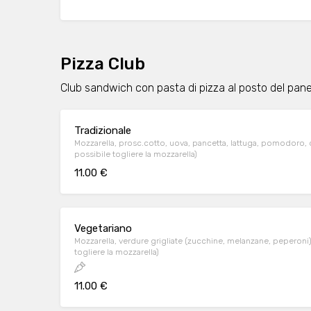
Pizza Club
Club sandwich con pasta di pizza al posto del pan
Tradizionale
Mozzarella, prosc.cotto, uova, pancetta, lattuga, pomodoro, o
possibile togliere la mozzarella)
11.00 €
Vegetariano
Mozzarella, verdure grigliate (zucchine, melanzane, peperoni)
togliere la mozzarella)
11.00 €