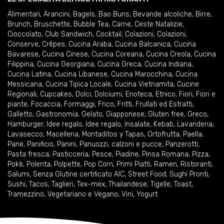
Alimentari
,
Arancini
,
Bagels
,
Bao Buns
,
Bevande alcoliche
,
Birre
,
Brunch
,
Bruschette
,
Bubble Tea
,
Carne
,
Ceste Natalizie
,
Cioccolato
,
Club Sandwich
,
Cocktail
,
Colazioni
,
Colazioni
,
Conserve
,
Crêpes
,
Cucina Araba
,
Cucina Balcanica
,
Cucina
Bavarese
,
Cucina Cinese
,
Cucina Coreana
,
Cucina Creola
,
Cucina
Filippina
,
Cucina Georgiana
,
Cucina Greca
,
Cucina Indiana
,
Cucina Latina
,
Cucina Libanese
,
Cucina Marocchina
,
Cucina
Messicana
,
Cucina Tipica Locale
,
Cucina Vietnamita
,
Cucine
Regionali
,
Cupcakes
,
Dolci
,
Dolciumi
,
Enoteca
,
Etnico
,
Fiori
,
Fiori e
piante
,
Focaccia
,
Formaggi
,
Frico
,
Fritti
,
Frullati ed Estratti
,
Galletto
,
Gastronomia
,
Gelato
,
Giapponese
,
Gluten free
,
Greco
,
Hamburger
,
Idee regalo
,
Idee regalo
,
Insalate
,
Kebab
,
Lavanderia
,
Lavasecco
,
Macelleria
,
Montaditos y Tapas
,
Ortofrutta
,
Paella
,
Pane
,
Panificio
,
Panini
,
Panuozzi, calzoni e pucce
,
Panzerotti
,
Pasta fresca
,
Pasticceria
,
Pesce
,
Piadine
,
Pinsa Romana
,
Pizza
,
Pokè
,
Polenta
,
Polpette
,
Pop Corn
,
Primi Piatti
,
Ramen
,
Ristoranti
,
Salumi
,
Senza Glutine certificato AIC
,
Street Food
,
Sughi Pronti
,
Sushi
,
Tacos
,
Taglieri
,
Tex-mex
,
Thailandese
,
Tigelle
,
Toast
,
Tramezzino
,
Vegetariano e Vegano
,
Vini
,
Yogurt