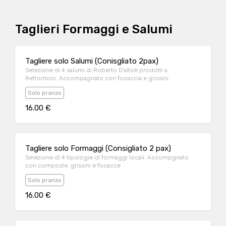
Taglieri Formaggi e Salumi
Tagliere solo Salumi (Conisgliato 2pax)
Selezione di 4 salumi di Roberto D'altoè prodotti a
Refrontolo. Accompagnato con focaccia e grissini
Solo pranzo
16.00 €
Tagliere solo Formaggi (Consigliato 2 pax)
Selezione di 4 tipologie di formaggi locali. Accompgnato
con composte, grissini e focacce
Solo pranzo
16.00 €