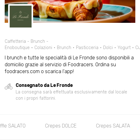
Caffetteria - Brunch -
Enoboutique
Colazioni
Brunch
Pasticceria
Dolci
Yogurt
C
I brunch e tutte le specialità di Le Fronde sono disponibili a
domicilio grazie al servizio di Foodracers. Ordina su
foodracers.com o scarica l'app!
Consegnato da Le Fronde
La consegna sarà effettuata esclusivamente dal locale
con i propri fattorini.
fle SALATO
Crepes DOLCE
Crepes SALATA