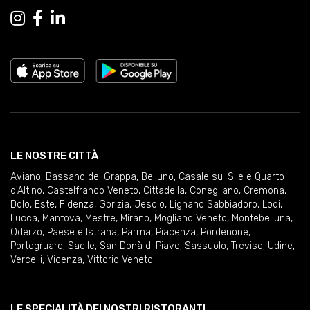
LE NOSTRE CITTÀ
Aviano
,
Bassano del Grappa
,
Belluno
,
Casale sul Sile e Quarto
d'Altino
,
Castelfranco Veneto
,
Cittadella
,
Conegliano
,
Cremona
,
Dolo
,
Este
,
Fidenza
,
Gorizia
,
Jesolo
,
Lignano Sabbiadoro
,
Lodi
,
Lucca
,
Mantova
,
Mestre
,
Mirano
,
Mogliano Veneto
,
Montebelluna
,
Oderzo
,
Paese e Istrana
,
Parma
,
Piacenza
,
Pordenone
,
Portogruaro
,
Sacile
,
San Donà di Piave
,
Sassuolo
,
Treviso
,
Udine
,
Vercelli
,
Vicenza
,
Vittorio Veneto
LE SPECIALITÀ DEI NOSTRI RISTORANTI