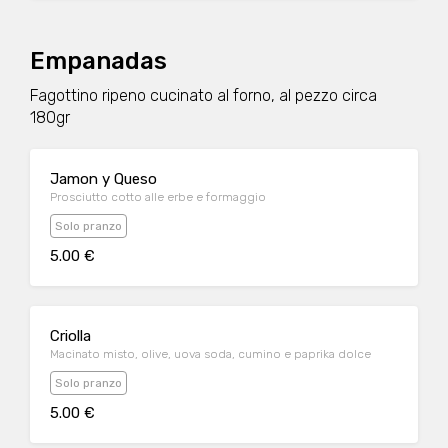
Empanadas
Fagottino ripeno cucinato al forno, al pezzo circa
180gr
Jamon y Queso
Prosciutto cotto alle erbe e formaggio
Solo pranzo
5.00 €
Criolla
Macinato misto, olive, uova soda, cumino e paprika dolce
Solo pranzo
5.00 €