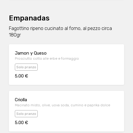
Empanadas
Fagottino ripeno cucinato al forno, al pezzo circa
180gr
Jamon y Queso
Prosciutto cotto alle erbe e formaggio
Solo pranzo
5.00 €
Criolla
Macinato misto, olive, uova soda, cumino e paprika dolce
Solo pranzo
5.00 €