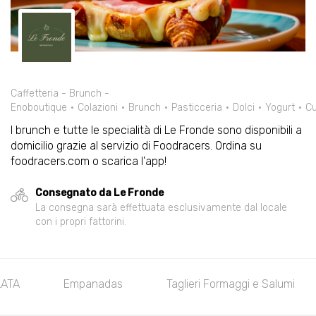
Caffetteria - Brunch -
Enoboutique
Colazioni
Brunch
Pasticceria
Dolci
Yogurt
C
I brunch e tutte le specialità di Le Fronde sono disponibili a
domicilio grazie al servizio di Foodracers. Ordina su
foodracers.com o scarica l'app!
Consegnato da Le Fronde
La consegna sarà effettuata esclusivamente dal locale
con i propri fattorini.
LATA
Empanadas
Taglieri Formaggi e Salumi