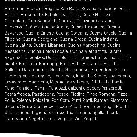
Alimentari
,
Arancini
,
Bagels
,
Bao Buns
,
Bevande alcoliche
,
Birre
,
Brunch
,
Bruschette
,
Bubble Tea
,
Carne
,
Ceste Natalizie
,
Cioccolato
,
Club Sandwich
,
Cocktail
,
Colazioni
,
Colazioni
,
Conserve
,
Crêpes
,
Cucina Araba
,
Cucina Balcanica
,
Cucina
Bavarese
,
Cucina Cinese
,
Cucina Coreana
,
Cucina Creola
,
Cucina
Filippina
,
Cucina Georgiana
,
Cucina Greca
,
Cucina Indiana
,
Cucina Latina
,
Cucina Libanese
,
Cucina Marocchina
,
Cucina
Messicana
,
Cucina Tipica Locale
,
Cucina Vietnamita
,
Cucine
Regionali
,
Cupcakes
,
Dolci
,
Dolciumi
,
Enoteca
,
Etnico
,
Fiori
,
Fiori e
piante
,
Focaccia
,
Formaggi
,
Frico
,
Fritti
,
Frullati ed Estratti
,
Galletto
,
Gastronomia
,
Gelato
,
Giapponese
,
Gluten free
,
Greco
,
Hamburger
,
Idee regalo
,
Idee regalo
,
Insalate
,
Kebab
,
Lavanderia
,
Lavasecco
,
Macelleria
,
Montaditos y Tapas
,
Ortofrutta
,
Paella
,
Pane
,
Panificio
,
Panini
,
Panuozzi, calzoni e pucce
,
Panzerotti
,
Pasta fresca
,
Pasticceria
,
Pesce
,
Piadine
,
Pinsa Romana
,
Pizza
,
Pokè
,
Polenta
,
Polpette
,
Pop Corn
,
Primi Piatti
,
Ramen
,
Ristoranti
,
Salumi
,
Senza Glutine certificato AIC
,
Street Food
,
Sughi Pronti
,
Sushi
,
Tacos
,
Taglieri
,
Tex-mex
,
Thailandese
,
Tigelle
,
Toast
,
Tramezzino
,
Vegetariano e Vegano
,
Vini
,
Yogurt