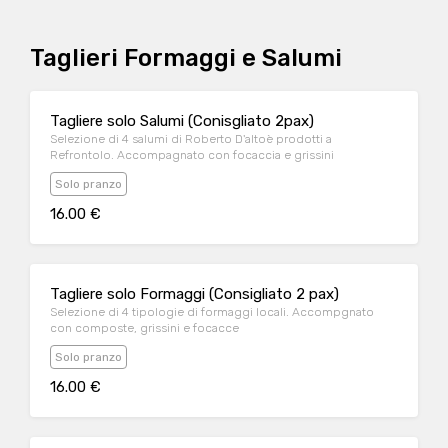
Taglieri Formaggi e Salumi
Tagliere solo Salumi (Conisgliato 2pax)
Selezione di 4 salumi di Roberto D'altoè prodotti a
Refrontolo. Accompagnato con focaccia e grissini
Solo pranzo
16.00 €
Tagliere solo Formaggi (Consigliato 2 pax)
Selezione di 4 tipologie di formaggi locali. Accompgnato
con composte, grissini e focacce
Solo pranzo
16.00 €