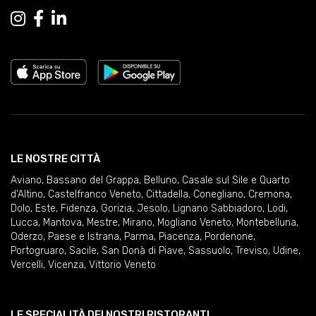
LE NOSTRE CITTÀ
Aviano
,
Bassano del Grappa
,
Belluno
,
Casale sul Sile e Quarto
d'Altino
,
Castelfranco Veneto
,
Cittadella
,
Conegliano
,
Cremona
,
Dolo
,
Este
,
Fidenza
,
Gorizia
,
Jesolo
,
Lignano Sabbiadoro
,
Lodi
,
Lucca
,
Mantova
,
Mestre
,
Mirano
,
Mogliano Veneto
,
Montebelluna
,
Oderzo
,
Paese e Istrana
,
Parma
,
Piacenza
,
Pordenone
,
Portogruaro
,
Sacile
,
San Donà di Piave
,
Sassuolo
,
Treviso
,
Udine
,
Vercelli
,
Vicenza
,
Vittorio Veneto
LE SPECIALITÀ DEI NOSTRI RISTORANTI