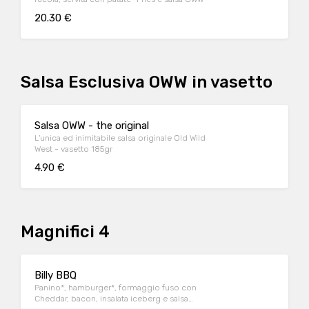
20.30 €
Salsa Esclusiva OWW in vasetto
Salsa OWW - the original
L'unica ed inimitabile salsa originale Old Wild
West - vasetto 185gr
4.90 €
Magnifici 4
Billy BBQ
Panino*, hamburger*, formaggio fuso con
Cheddar, bacon, insalata iceberg e salsa