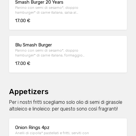
Smash Burger 20 Years
Panino con semi di sesamo*, doppio
hamburger* di carne italiana, salsa al
"Pecorino Romano DOP", guanciale nostrano,
17.00 €
insalata iceberg, salsa maionese senapata
con pomodori secchi, servito con patate*
Fries e salsa OWW.
Blu Smash Burger
Panino con semi di sesamo*, doppio
hamburger* di carne italiana, formaggio
Cheddar affumicato, bacon, salsa smoked,
17.00 €
insalata iceberg, servito con patate* Fries e
salsa OWW.
Appetizers
Per i nostri fritti scegliamo solo olio di semi di girasole
altoleico e linoleico: per questo sono così fragranti!
Onion Rings 4pz
Anelli di cipolla* pastellati e fritti, serviti con