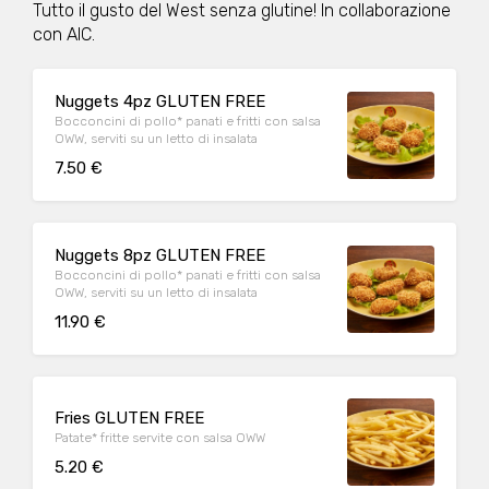
Tutto il gusto del West senza glutine! In collaborazione
con AIC.
Nuggets 4pz GLUTEN FREE
Bocconcini di pollo* panati e fritti con salsa
OWW, serviti su un letto di insalata
7.50 €
Nuggets 8pz GLUTEN FREE
Bocconcini di pollo* panati e fritti con salsa
OWW, serviti su un letto di insalata
11.90 €
Fries GLUTEN FREE
Patate* fritte servite con salsa OWW
5.20 €