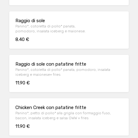
Raggio di sole
Panino*, cotoletta di pollo* panata,
pomodoro, insalata iceberg e maionese.
8.40 €
Raggio di sole con patatine fritte
Panino*, cotoletta di pollo* panata, pomodoro, insalata
iceberg e maionese+ fries
11.90 €
Chicken Creek con patatine fritte
Panino*, petto di pollo* alla griglia con formaggio fuso,
bacon, insalata iceberg e salsa OWW + fries
11.90 €