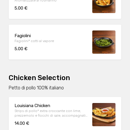
Aromatizzate al rosmarino
5.00 €
Fagiolini
Fagiolini* cotti al vapore
5.00 €
Chicken Selection
Petto di pollo 100% italiano
Louisiana Chicken
Strips di pollo* extra croccante con lime,
prezzemolo e fiocchi di sale, accompagnati
da patate* Fries e salsa Sweet & chili
14.00 €