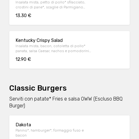
Insalata mista, petto di pollo* sfilacciato,
crostini di pane*, scaglie di Parmigiano
Reggiano DOP e salsa Caesar
13.30 €
Kentucky Crispy Salad
Insalata mista, bacon, cotoletta di pollo*
panata, salsa Caesar, nachos e pomodorini
datterino
12.90 €
Classic Burgers
Serviti con patate* Fries e salsa OWW (Escluso BBQ
Burger)
Dakota
Panino*, hamburger*, formaggio fuso e
bacon