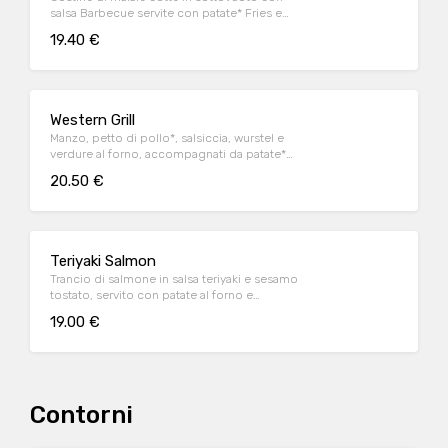
salsa Barbecue servite con patate* Fries e
salsa Barbecue
19.40 €
Western Grill
Manzo, petto di pollo*, salsiccia, wurstel e
verdure al forno, accompagnati da patate*
Fries e salsa OWW (per 1 persona)
20.50 €
Teriyaki Salmon
Trancio di salmone in salsa teriyaki e sesamo
tostato, servito con patate al forno e
fagiolini*
19.00 €
Contorni