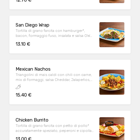
12.70 €
patate* Fries e salsa OWW
San Diego Wrap
Tortilla di grano farcita con hamburger*,
bacon, formaggio fuso, insalata e salsa OWW,
servita con patate* Fries e salsa OWW
13.10 €
Mexican Nachos
Triangolini di mais caldi con chili con carne,
mix di formaggi, salsa Cheddar, Jalapeños,
pomodoro e prezzemolo fresco, serviti con
mix di salse (Guacamole, Messicana e sauce
15.40 €
Cream)
Chicken Burrito
Tortilla di grano farcita con petto di pollo*
accuratamente speziato, peperoni e cipolla
rossa marinati in salsa Messicana, mix di
13.00 €