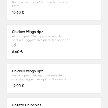
Bocconcini di pollo* fritti serviti con salsa
OWW
10.60 €
Chicken Wings 4pz
Alette di pollo* fritte particolarmente
speziate, leggermente piccanti e servite con
salsa OWW
6.60 €
Chicken Wings 8pz
Alette di pollo* fritte particolarmente
speziate, leggermente piccanti e servite con
salsa OWW
12.00 €
Potato Crunchies