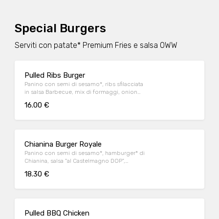
Special Burgers
Serviti con patate* Premium Fries e salsa OWW
Pulled Ribs Burger
Panino con semi di sesamo*, ribs sfilacciata
in salsa Barbecue, mix di formaggi, onion
relish, cappuccio rosso condito e insalata
16.00 €
iceberg
Chianina Burger Royale
Panino con semi di sesamo*, hamburger* di
Chianina, salsa "al Castelmagno DOP",
guanciale nostrano, cappuccio rosso
18.30 €
condito (con salsa alla senape) e insalata
iceberg
Pulled BBQ Chicken