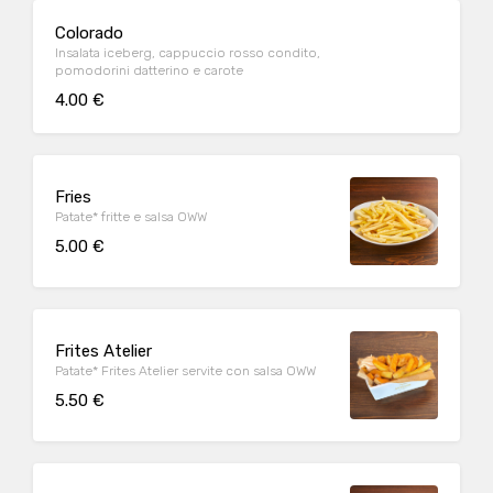
Colorado
Insalata iceberg, cappuccio rosso condito,
pomodorini datterino e carote
4.00 €
Fries
Patate* fritte e salsa OWW
5.00 €
Frites Atelier
Patate* Frites Atelier servite con salsa OWW
5.50 €