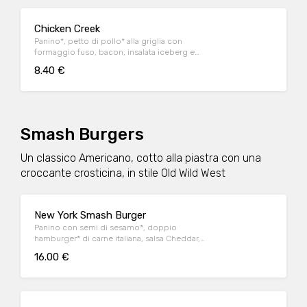
Chicken Creek
Panino*, petto di pollo* alla griglia con
formaggio fuso, bacon, insalata iceberg e
salsa OWW
8.40 €
Smash Burgers
Un classico Americano, cotto alla piastra con una
croccante crosticina, in stile Old Wild West
New York Smash Burger
Panino con semi di sesamo*, doppio
hamburger* di carne italiana, salsa Cheddar,
bacon, pomodoro, salsa OWW, insalata
16.00 €
iceberg e cetriolini, accompagnato da
patate* Fries e salsa OWW.