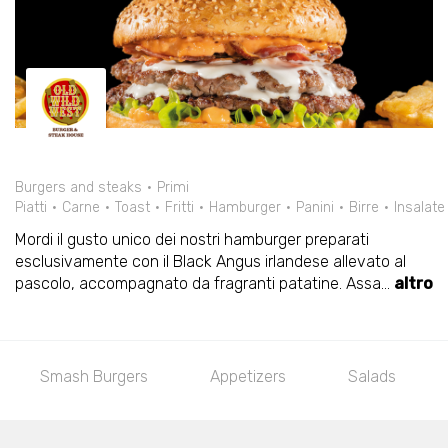
Burgers and steaks
Primi
Piatti
Carne
Toast
Fritti
Hamburger
Panini
Birre
Insalate
Mordi il gusto unico dei nostri hamburger preparati
esclusivamente con il Black Angus irlandese allevato al
pascolo, accompagnato da fragranti patatine. Assa
...
altro
Smash Burgers
Appetizers
Salads