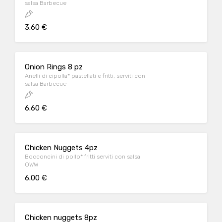
salsa Barbecue
3.60 €
Onion Rings 8 pz
Anelli di cipolla* pastellati e fritti, serviti con
salsa Barbecue
6.60 €
Chicken Nuggets 4pz
Bocconcini di pollo* fritti serviti con salsa
OWW
6.00 €
Chicken nuggets 8pz