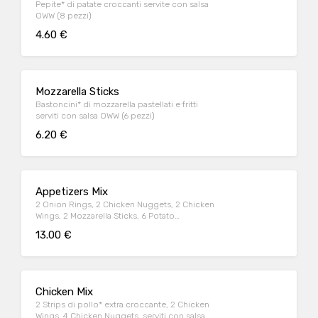
Pepite* di patate croccanti servite con salsa
OWW (8 pezzi)
4.60 €
Mozzarella Sticks
Bastoncini* di mozzarella pastellati e fritti
serviti con salsa OWW (6 pezzi)
6.20 €
Appetizers Mix
2 Onion Rings, 2 Chicken Nuggets, 2 Chicken
Wings, 2 Mozzarella Sticks, 6 Potato
Crunchies, serviti con salsa OWW
13.00 €
Chicken Mix
2 Strips di pollo* extra croccante, 2 Chicken
Wings, 4 Chicken Nuggets, serviti con salsa