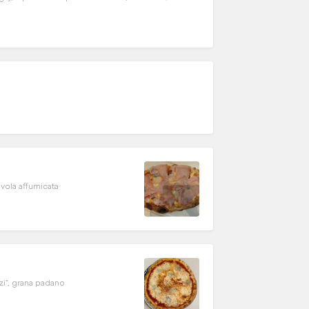
rovola affumicata
zzi", grana padano