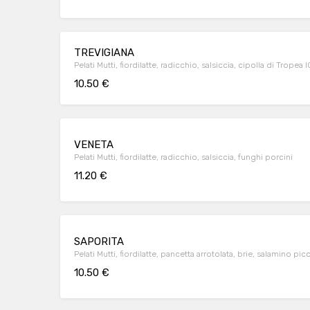
TREVIGIANA
Pelati Mutti, fiordilatte, radicchio, salsiccia, cipolla di Tropea 
10.50 €
VENETA
Pelati Mutti, fiordilatte, radicchio, salsiccia, funghi porcini
11.20 €
SAPORITA
Pelati Mutti, fiordilatte, pancetta arrotolata, brie, salamino pi
10.50 €