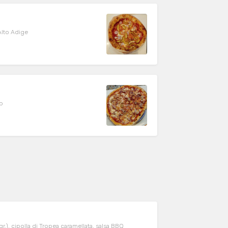
ot Dog" dell'Alto Adige
gp
o
gr.), cipolla di Tropea caramellata, salsa BBQ