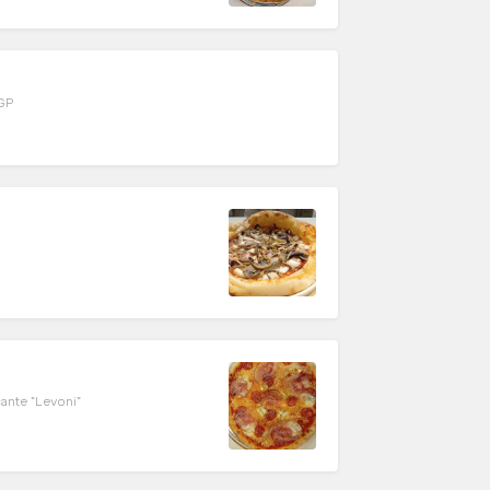
IGP
ccante "Levoni"