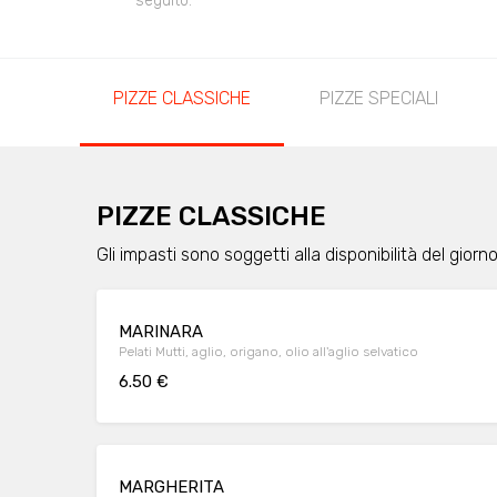
seguito.
PIZZE CLASSICHE
PIZZE SPECIALI
PIZZE CLASSICHE
Gli impasti sono soggetti alla disponibilità del giorn
MARINARA
Pelati Mutti, aglio, origano, olio all'aglio selvatico
6.50 €
MARGHERITA