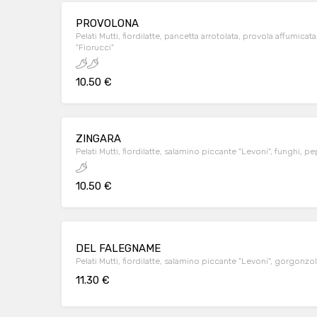
PROVOLONA
Pelati Mutti, fiordilatte, pancetta arrotolata, provola affumica
"Fiorucci"
10.50 €
ZINGARA
Pelati Mutti, fiordilatte, salamino piccante "Levoni", funghi, p
10.50 €
DEL FALEGNAME
Pelati Mutti, fiordilatte, salamino piccante "Levoni", gorgonzol
11.30 €