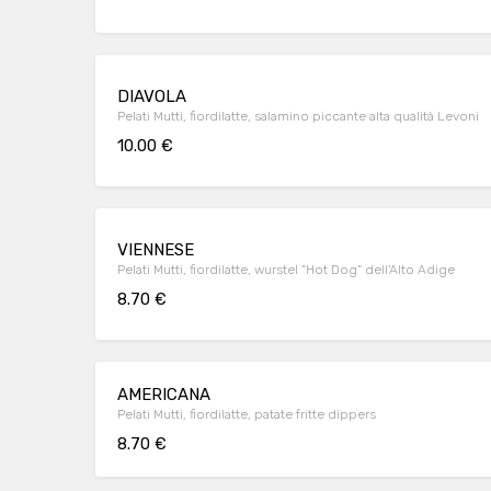
DIAVOLA
Pelati Mutti, fiordilatte, salamino piccante alta qualità Levoni
10.00 €
VIENNESE
Pelati Mutti, fiordilatte, wurstel "Hot Dog" dell'Alto Adige
8.70 €
AMERICANA
Pelati Mutti, fiordilatte, patate fritte dippers
8.70 €