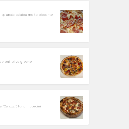
ta, spianata calabra molto piccante
eperoni, olive greche
a "Carozzi", funghi porcini