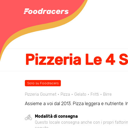
Pizzeria Le 4 
Solo su Foodracers
Pizzeria Gourmet
Pizza
Gelato
Fritti
Birre
Assieme a voi dal 2013. Pizza leggera e nutriente. In
Modalità di consegna
Questo locale consegna anche con i propri fattorini,