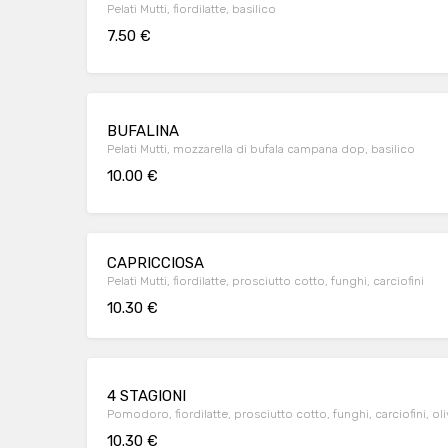
Pelati Mutti, fiordilatte, basilico
7.50 €
BUFALINA
Pelati Mutti, mozzarella di bufala campana dop, basilico
10.00 €
CAPRICCIOSA
Pelati Mutti, fiordilatte, prosciutto cotto, funghi, carciofini
10.30 €
4 STAGIONI
Pomodoro, fiordilatte, prosciutto cotto, funghi, carciofini, ol
10.30 €