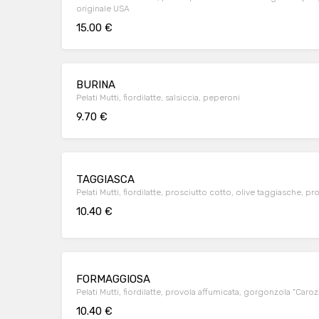
originale USA
15.00 €
BURINA
Pelati Mutti, fiordilatte, salsiccia, peperoni
9.70 €
TAGGIASCA
Pelati Mutti, fiordilatte, prosciutto cotto, olive taggiasche, p
10.40 €
FORMAGGIOSA
Pelati Mutti, fiordilatte, provola affumicata, gorgonzola "Caro
10.40 €