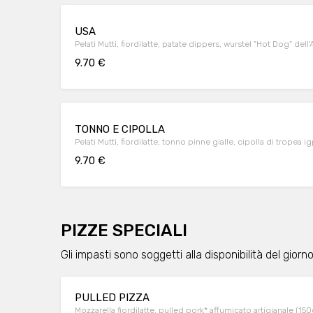
USA
Pelati Mutti, fiordilatte, patate dippers, wurstel "H
9.70 €
TONNO E CIPOLLA
Pelati Mutti, fiordilatte, tonno pinne gialle, cipolla di tropea i
9.70 €
PIZZE SPECIALI
Gli impasti sono soggetti alla disponibilità del giorn
PULLED PIZZA
Mozzarella fiordilatte, pulled pork* affumicato artigianale (150