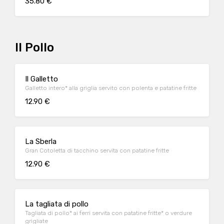
35.80 €
Il Pollo
Il Galletto
Galletto intero* alla griglia servito con polenta e patatine fritte
12.90 €
La Sberla
Gran Cotoletta di tacchino servita con patatine fritte
12.90 €
La tagliata di pollo
Tagliata di pollo* ai ferri servita con patatine fritte* o verdure
grigliate