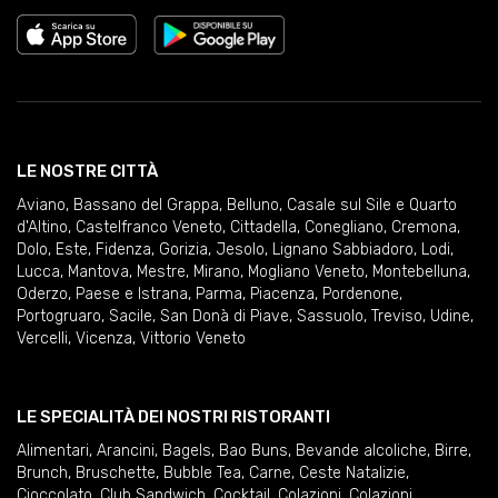
LE NOSTRE CITTÀ
Aviano
,
Bassano del Grappa
,
Belluno
,
Casale sul Sile e Quarto
d'Altino
,
Castelfranco Veneto
,
Cittadella
,
Conegliano
,
Cremona
,
Dolo
,
Este
,
Fidenza
,
Gorizia
,
Jesolo
,
Lignano Sabbiadoro
,
Lodi
,
Lucca
,
Mantova
,
Mestre
,
Mirano
,
Mogliano Veneto
,
Montebelluna
,
Oderzo
,
Paese e Istrana
,
Parma
,
Piacenza
,
Pordenone
,
Portogruaro
,
Sacile
,
San Donà di Piave
,
Sassuolo
,
Treviso
,
Udine
,
Vercelli
,
Vicenza
,
Vittorio Veneto
LE SPECIALITÀ DEI NOSTRI RISTORANTI
Alimentari
,
Arancini
,
Bagels
,
Bao Buns
,
Bevande alcoliche
,
Birre
,
Brunch
,
Bruschette
,
Bubble Tea
,
Carne
,
Ceste Natalizie
,
Cioccolato
,
Club Sandwich
,
Cocktail
,
Colazioni
,
Colazioni
,