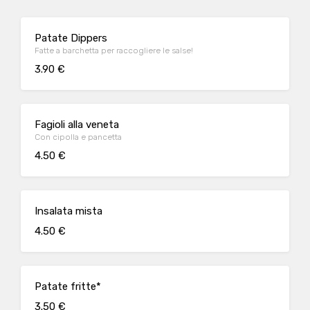
Patate Dippers
Fatte a barchetta per raccogliere le salse!
3.90 €
Fagioli alla veneta
Con cipolla e pancetta
4.50 €
Insalata mista
4.50 €
Patate fritte*
3.50 €