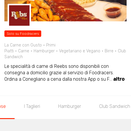
Solo su Foodracers
La Carne con Gusto
Primi
Piatti
Carne
Hamburger
Vegetariano e Vegano
Birre
Club
Sandwich
Le specialità di carne di Reebs sono disponibili con
consegna a domicilio grazie al servizio di Foodracers.
Ordina a Conegliano a cena dalla nostra App o su F
...
altro
ose
I Taglieri
Hamburger
Club Sandwich