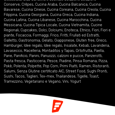
Conserve
,
Crêpes
,
Cucina Araba
,
Cucina Balcanica
,
Cucina
Bavarese
,
Cucina Cinese
,
Cucina Coreana
,
Cucina Creola
,
Cucina
Filippina
,
Cucina Georgiana
,
Cucina Greca
,
Cucina Indiana
,
Cucina Latina
,
Cucina Libanese
,
Cucina Marocchina
,
Cucina
Messicana
,
Cucina Tipica Locale
,
Cucina Vietnamita
,
Cucine
Regionali
,
Cupcakes
,
Dolci
,
Dolciumi
,
Enoteca
,
Etnico
,
Fiori
,
Fiori e
piante
,
Focaccia
,
Formaggi
,
Frico
,
Fritti
,
Frullati ed Estratti
,
Galletto
,
Gastronomia
,
Gelato
,
Giapponese
,
Gluten free
,
Greco
,
Hamburger
,
Idee regalo
,
Idee regalo
,
Insalate
,
Kebab
,
Lavanderia
,
Lavasecco
,
Macelleria
,
Montaditos y Tapas
,
Ortofrutta
,
Paella
,
Pane
,
Panificio
,
Panini
,
Panuozzi, calzoni e pucce
,
Panzerotti
,
Pasta fresca
,
Pasticceria
,
Pesce
,
Piadine
,
Pinsa Romana
,
Pizza
,
Pokè
,
Polenta
,
Polpette
,
Pop Corn
,
Primi Piatti
,
Ramen
,
Ristoranti
,
Salumi
,
Senza Glutine certificato AIC
,
Street Food
,
Sughi Pronti
,
Sushi
,
Tacos
,
Taglieri
,
Tex-mex
,
Thailandese
,
Tigelle
,
Toast
,
Tramezzino
,
Vegetariano e Vegano
,
Vini
,
Yogurt