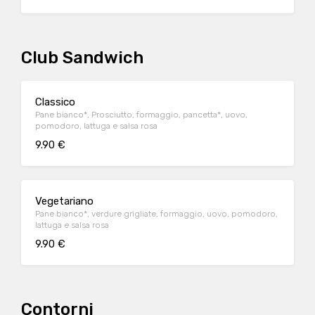
Club Sandwich
Classico
Pane bianco*, Prosciutto, formaggio, pancetta*, uovo,
pomodoro, lattuga e salsa rosa
9.90 €
Vegetariano
Pane bianco*, verdure grigliate, formaggio, uovo, pomodoro,
lattuga e salsa rosa
9.90 €
Contorni