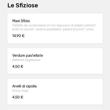
Le Sfiziose
Maxi Sfizio
Perfetto da condividere! Un mix esplosivo di patate rustiche*,
anelli di cipolla*, verdure pastellate*, pepite di pollo*, olive
ascolane* e salse
14.90 €
Verdure pastellate
Battered vegetables
4.50 €
Anelli di cipolla
Onion rings
4.50 €