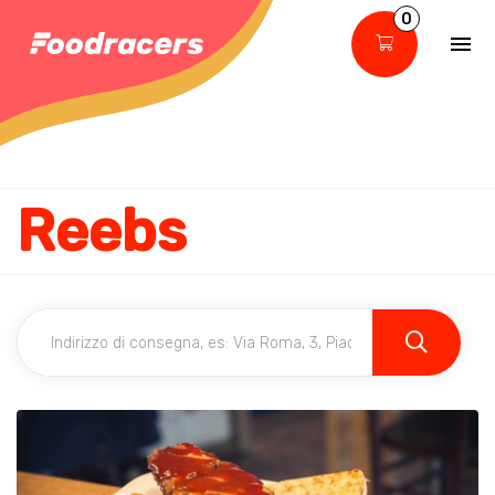
0
Reebs