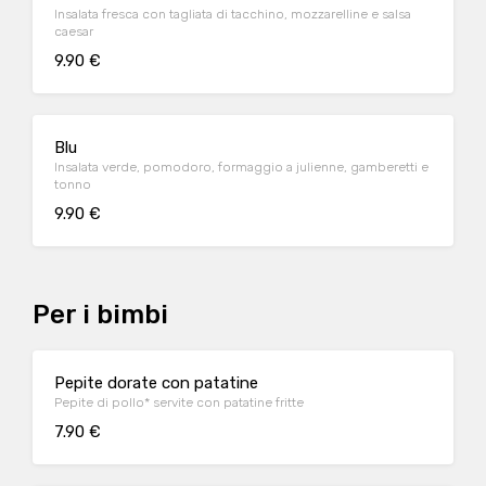
Insalata fresca con tagliata di tacchino, mozzarelline e salsa
caesar
9.90 €
Blu
Insalata verde, pomodoro, formaggio a julienne, gamberetti e
tonno
9.90 €
Per i bimbi
Pepite dorate con patatine
Pepite di pollo* servite con patatine fritte
7.90 €