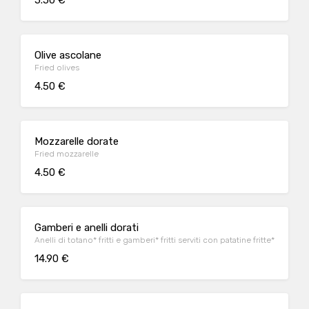
5.50 €
Olive ascolane
Fried olives
4.50 €
Mozzarelle dorate
Fried mozzarelle
4.50 €
Gamberi e anelli dorati
Anelli di totano* fritti e gamberi* fritti serviti con patatine fritte*
14.90 €