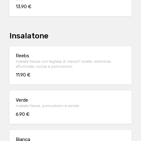
13.90 €
Insalatone
Reebs
Insalata fresca con tagliata di manzo* scelta, scamorza
affumicata, rucola e pomodorini
11.90 €
Verde
Insalata fresca, pomodorini e carote
6.90 €
Bianca