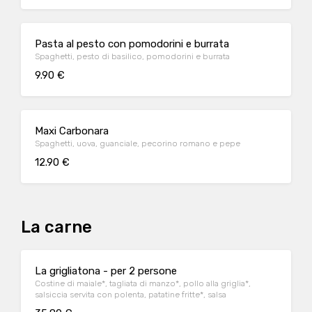
Pasta al pesto con pomodorini e burrata
Spaghetti, pesto di basilico, pomodorini e burrata
9.90 €
Maxi Carbonara
Spaghetti, uova, guanciale, pecorino romano e pepe
12.90 €
La carne
La grigliatona - per 2 persone
Costine di maiale*, tagliata di manzo*, pollo alla griglia*,
salsiccia servita con polenta, patatine fritte*, salsa