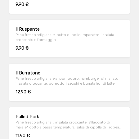
9.90 €
Il Ruspante
Pane fresco artigianale, petto di pollo impanato*, insalata
croccante e formaggio
9.90 €
Il Burratone
Pane fresco artigianale al pomodoro, hamburger di manzo,
insalata croccante, pomodori secchi e burrata fior di latte
12.90 €
Pulled Pork
Pane fresco artigianali, insalata croccante, sfilacciato di
maiale* cotto a bassa temperatura, salsa di cipolla di Tropea
caramellata
11.90 €