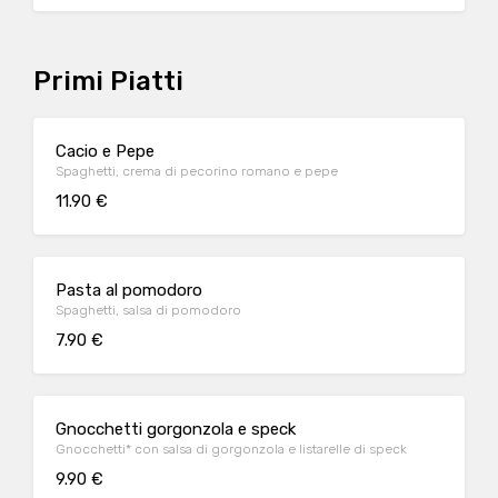
Primi Piatti
Cacio e Pepe
Spaghetti, crema di pecorino romano e pepe
11.90 €
Pasta al pomodoro
Spaghetti, salsa di pomodoro
7.90 €
Gnocchetti gorgonzola e speck
Gnocchetti* con salsa di gorgonzola e listarelle di speck
9.90 €