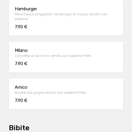
Hamburger
Pane fresco artigianale, hamburger di manzo servito con
patatine
7.90 €
Milano
Cotoletta di tacchino servita con patatine fritte
7.90 €
Amico
Wurstel alla griglia servito con patatine fritte
7.90 €
Bibite