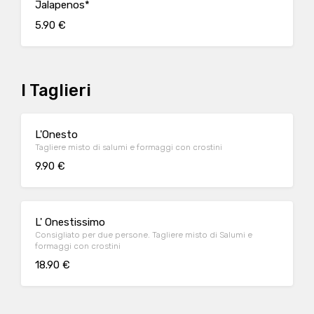
Jalapenos*
5.90 €
I Taglieri
L'Onesto
Tagliere misto di salumi e formaggi con crostini
9.90 €
L' Onestissimo
Consigliato per due persone. Tagliere misto di Salumi e
formaggi con crostini
18.90 €