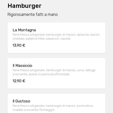
Hamburger
Rigorosamente fatti a mano
La Montagna
Pane fresco artigianale, hamburger di manzo, salsiccia, bacon,
cheddar, patatine fritte, peperoni, cipolla
13.90 €
Il Massiccio
Pane fresco artigianale, hamburger di manzo, uovo, lattuga
croccante, speck e scamorza affumicata
12.90 €
Il Gustoso
Pane fresco artigianale, hamburger di manzo, pomodoro,
insalata croccante, formaggio