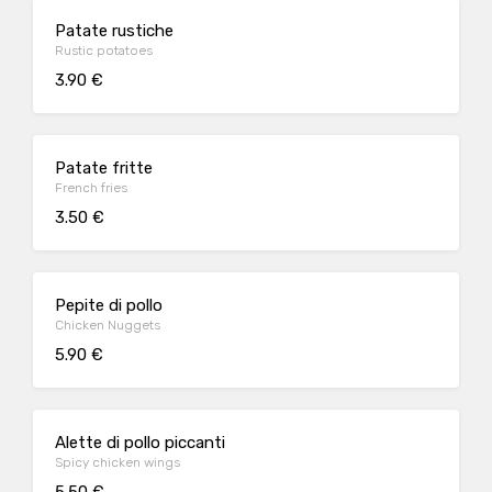
Patate rustiche
Rustic potatoes
3.90 €
Patate fritte
French fries
3.50 €
Pepite di pollo
Chicken Nuggets
5.90 €
Alette di pollo piccanti
Spicy chicken wings