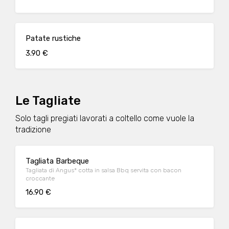
Patate rustiche
3.90 €
Le Tagliate
Solo tagli pregiati lavorati a coltello come vuole la
tradizione
Tagliata Barbeque
Tagliata di Angus* cotta in salsa Bbq servita con bacon
croccante
16.90 €