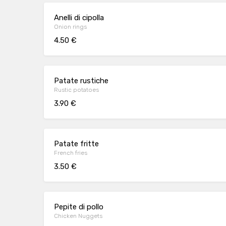
Anelli di cipolla
Onion rings
4.50 €
Patate rustiche
Rustic potatoes
3.90 €
Patate fritte
French fries
3.50 €
Pepite di pollo
Chicken Nuggets