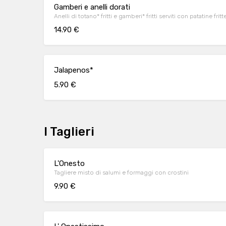
Gamberi e anelli dorati
Anelli di totano* fritti e gamberi* fritti serviti con patatine fritt
14.90 €
Jalapenos*
5.90 €
I Taglieri
L'Onesto
Tagliere misto di salumi e formaggi con crostini
9.90 €