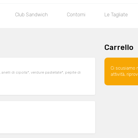
Club Sandwich
Contorni
Le Tagliate
Carrello
Ci scusiamo 
anelli di cipolla*, verdure pastellate*, pepite di
attività, ripr