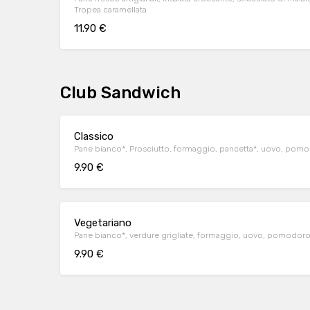
Tropea caramellata
11.90 €
Club Sandwich
Classico
Pane bianco*, Prosciutto, formaggio, pancetta*, uovo, pomod
9.90 €
Vegetariano
Pane bianco*, verdure grigliate, formaggio, uovo, pomodoro, 
9.90 €