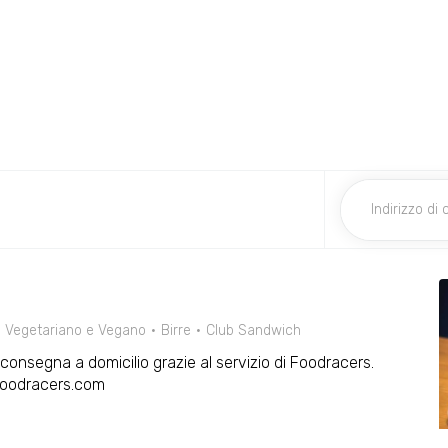
Vegetariano e Vegano
Birre
Club Sandwich
 consegna a domicilio grazie al servizio di Foodracers.
 Foodracers.com