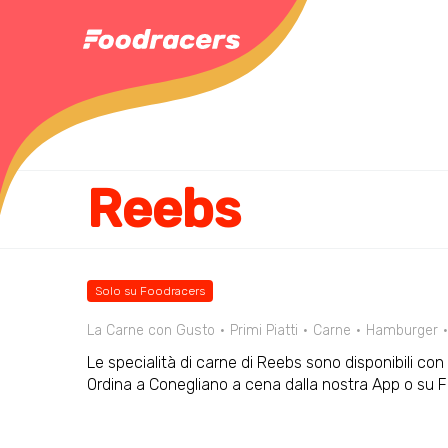
Reebs
Solo su Foodracers
La Carne con Gusto
Primi Piatti
Carne
Hamburger
Le specialità di carne di Reebs sono disponibili con
Ordina a Conegliano a cena dalla nostra App o su