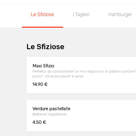
Le Sfiziose
I Taglieri
Hamburger
Le Sfiziose
Maxi Sfizio
Perfetto da condividere! Un mix esplosivo di patate rustiche*, 
pollo*, olive ascolane* e salse
14.90 €
Verdure pastellate
Battered vegetables
4.50 €