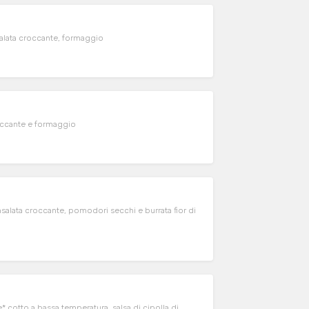
alata croccante, formaggio
roccante e formaggio
alata croccante, pomodori secchi e burrata fior di
le* cotto a bassa temperatura, salsa di cipolla di