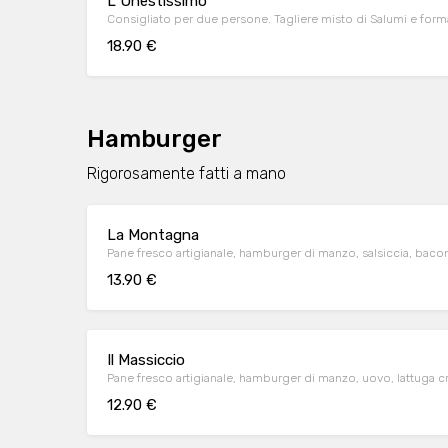
L' Onestissimo
Consigliato per due persone. Tagliere misto di Salumi e form
18.90 €
Hamburger
Rigorosamente fatti a mano
La Montagna
Pane fresco artigianale, hamburger di manzo, salsiccia, bacon,
13.90 €
Il Massiccio
Pane fresco artigianale, hamburger di manzo, uovo, lattuga 
12.90 €