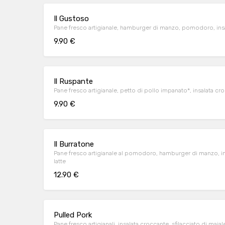
Il Gustoso
Pane fresco artigianale, hamburger di manzo, pomodoro, ins
9.90 €
Il Ruspante
Pane fresco artigianale, petto di pollo impanato*, insalata c
9.90 €
Il Burratone
Pane fresco artigianale al pomodoro, hamburger di manzo, ins
latte
12.90 €
Pulled Pork
Pane fresco artigianali, insalata croccante, sfilacciato di maia