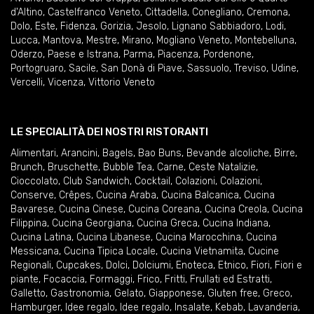
d'Altino
,
Castelfranco Veneto
,
Cittadella
,
Conegliano
,
Cremona
,
Dolo
,
Este
,
Fidenza
,
Gorizia
,
Jesolo
,
Lignano Sabbiadoro
,
Lodi
,
Lucca
,
Mantova
,
Mestre
,
Mirano
,
Mogliano Veneto
,
Montebelluna
,
Oderzo
,
Paese e Istrana
,
Parma
,
Piacenza
,
Pordenone
,
Portogruaro
,
Sacile
,
San Donà di Piave
,
Sassuolo
,
Treviso
,
Udine
,
Vercelli
,
Vicenza
,
Vittorio Veneto
LE SPECIALITÀ DEI NOSTRI RISTORANTI
Alimentari
,
Arancini
,
Bagels
,
Bao Buns
,
Bevande alcoliche
,
Birre
,
Brunch
,
Bruschette
,
Bubble Tea
,
Carne
,
Ceste Natalizie
,
Cioccolato
,
Club Sandwich
,
Cocktail
,
Colazioni
,
Colazioni
,
Conserve
,
Crêpes
,
Cucina Araba
,
Cucina Balcanica
,
Cucina
Bavarese
,
Cucina Cinese
,
Cucina Coreana
,
Cucina Creola
,
Cucina
Filippina
,
Cucina Georgiana
,
Cucina Greca
,
Cucina Indiana
,
Cucina Latina
,
Cucina Libanese
,
Cucina Marocchina
,
Cucina
Messicana
,
Cucina Tipica Locale
,
Cucina Vietnamita
,
Cucine
Regionali
,
Cupcakes
,
Dolci
,
Dolciumi
,
Enoteca
,
Etnico
,
Fiori
,
Fiori e
piante
,
Focaccia
,
Formaggi
,
Frico
,
Fritti
,
Frullati ed Estratti
,
Galletto
,
Gastronomia
,
Gelato
,
Giapponese
,
Gluten free
,
Greco
,
Hamburger
,
Idee regalo
,
Idee regalo
,
Insalate
,
Kebab
,
Lavanderia
,