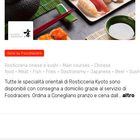
Solo su Foodracers
Rosticceria cinese e sushi
Main courses
Chinese
food
Meat
Fish
Fries
Gastronomy
Japanese
Beer
Sush
Tutte le specialità orientali di Rosticceria Kyoto sono
disponibili con consegna a domicilio grazie al servizio di
Foodracers. Ordina a Conegliano pranzo e cena dall
...
altro