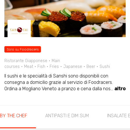
Solo su Foodracers
Ristorante Giapponese
Main
courses
Meat
Fish
Fries
Japanese
Beer
Sushi
Il sushi e le specialità di Sanshi sono disponibili con
consegna a domicilio grazie al servizio di Foodracers.
Ordina a Mogliano Veneto a pranzo e cena dalla nos
...
altro
BY THE CHEF
ANTIPASTI E DIM SUM
INSALATE 