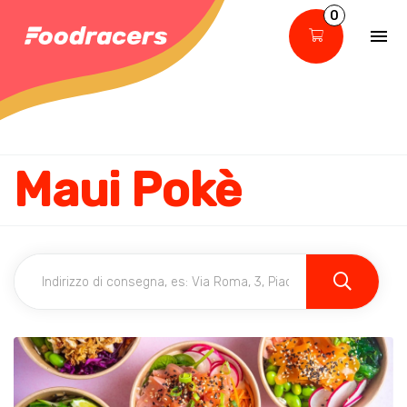
0
Maui Pokè