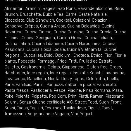
Alimentari
,
Arancini
,
Bagels
,
Bao Buns
,
Bevande alcoliche
,
Birre
,
Brunch
,
Bruschette
,
Bubble Tea
,
Carne
,
Ceste Natalizie
,
Cioccolato
,
Club Sandwich
,
Cocktail
,
Colazioni
,
Colazioni
,
Conserve
,
Crêpes
,
Cucina Araba
,
Cucina Balcanica
,
Cucina
Bavarese
,
Cucina Cinese
,
Cucina Coreana
,
Cucina Creola
,
Cucina
Filippina
,
Cucina Georgiana
,
Cucina Greca
,
Cucina Indiana
,
Cucina Latina
,
Cucina Libanese
,
Cucina Marocchina
,
Cucina
Messicana
,
Cucina Tipica Locale
,
Cucina Vietnamita
,
Cucine
Regionali
,
Cupcakes
,
Dolci
,
Dolciumi
,
Enoteca
,
Etnico
,
Fiori
,
Fiori e
piante
,
Focaccia
,
Formaggi
,
Frico
,
Fritti
,
Frullati ed Estratti
,
Galletto
,
Gastronomia
,
Gelato
,
Giapponese
,
Gluten free
,
Greco
,
Hamburger
,
Idee regalo
,
Idee regalo
,
Insalate
,
Kebab
,
Lavanderia
,
Lavasecco
,
Macelleria
,
Montaditos y Tapas
,
Ortofrutta
,
Paella
,
Pane
,
Panificio
,
Panini
,
Panuozzi, calzoni e pucce
,
Panzerotti
,
Pasta fresca
,
Pasticceria
,
Pesce
,
Piadine
,
Pinsa Romana
,
Pizza
,
Pokè
,
Polenta
,
Polpette
,
Pop Corn
,
Primi Piatti
,
Ramen
,
Ristoranti
,
Salumi
,
Senza Glutine certificato AIC
,
Street Food
,
Sughi Pronti
,
Sushi
,
Tacos
,
Taglieri
,
Tex-mex
,
Thailandese
,
Tigelle
,
Toast
,
Tramezzino
,
Vegetariano e Vegano
,
Vini
,
Yogurt