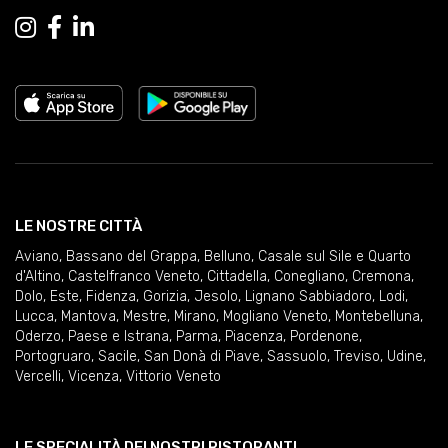
LE NOSTRE CITTÀ
Aviano
,
Bassano del Grappa
,
Belluno
,
Casale sul Sile e Quarto
d'Altino
,
Castelfranco Veneto
,
Cittadella
,
Conegliano
,
Cremona
,
Dolo
,
Este
,
Fidenza
,
Gorizia
,
Jesolo
,
Lignano Sabbiadoro
,
Lodi
,
Lucca
,
Mantova
,
Mestre
,
Mirano
,
Mogliano Veneto
,
Montebelluna
,
Oderzo
,
Paese e Istrana
,
Parma
,
Piacenza
,
Pordenone
,
Portogruaro
,
Sacile
,
San Donà di Piave
,
Sassuolo
,
Treviso
,
Udine
,
Vercelli
,
Vicenza
,
Vittorio Veneto
LE SPECIALITÀ DEI NOSTRI RISTORANTI